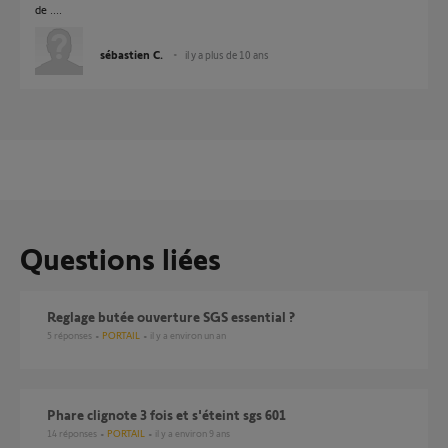
de ....
sébastien C.
il y a plus de 10 ans
Questions liées
reglage butée ouverture SGS essential ?
5
réponses
PORTAIL
il y a environ un an
phare clignote 3 fois et s'éteint sgs 601
14
réponses
PORTAIL
il y a environ 9 ans