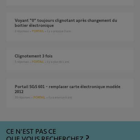
Voyant "0" toujours clignotant après changement du
boitier électronique
2
réponses
PORTAIL
il y a presque 3 ans
Clignotement 3 fois
5
réponses
PORTAIL
il y a plus de 4 ans
Portail SGS 601 - remplacer carte électronique modèle
2012
20
réponses
PORTAIL
il y a environ 4 ans
CE N'EST PAS CE
QUE VOUS RECHERCHEZ