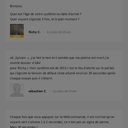
Bonjour,
Quel est l'âge de votre système ou date d'achat ?
Quel voyant clignote 3 fois, et à quel moment ?
Richy C.
il y a plus de 10 ans
ok ,Sylvain .c ,j'ai fait le test et il semble que ma platine est mort.j'ai
monté dossier d SAV.
pour Richy.c mon système est de 2013.c'est le feu d'alerte sur le portail
qui clignote.le témoin de défaut reste allumé environ 30 secondes après
chaque essaye puis il s'éteint.
sébastien C.
il y a plus de 10 ans
Chaque fois que vous appuyez sur la télécommande, il est normal qu'un
voyant vert s'allume 1 à 2 secondes, ce n'est pas un signe de panne.
Mais 30 secondes !...