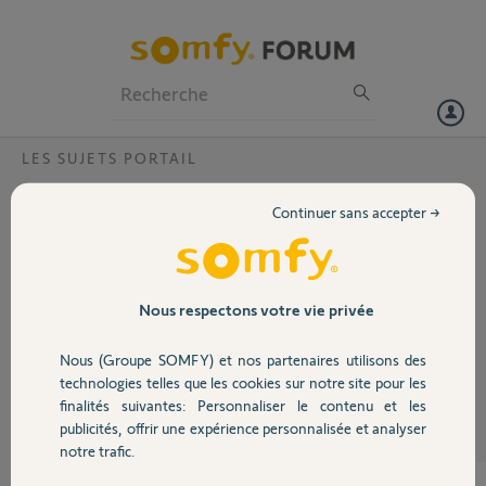
Particuliers
Professionnels
Forum
LES SUJETS PORTAIL
Volet
le temoin du sgs 601 clignote 3 fois mais ne
Continuer sans accepter →
souvre pas
Portail
j'ai coupé l'alimentation pour le réinitialisé, déboite les bras pour qu'ils
tourne à vide ,piloté au bouton,à la télécommande ou au boitier à
Garage
code c idem.
Nous respectons votre vie privée
Nous (Groupe SOMFY) et nos partenaires utilisons des
sébastien C.
Sécurité
il y a plus de 10 ans
technologies telles que les cookies sur notre site pour les
finalités suivantes: Personnaliser le contenu et les
Participer au fil de discussion
publicités, offrir une expérience personnalisée et analyser
Domotique
notre trafic.