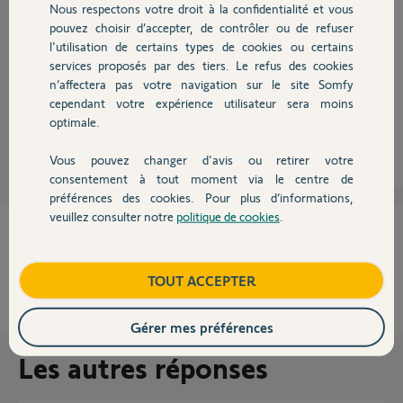
Nous respectons votre droit à la confidentialité et vous
Chauffage
pouvez choisir d’accepter, de contrôler ou de refuser
Bonjour Sébastien,
l'utilisation de certains types de cookies ou certains
voir ce lien pour le dépannage de votre motorisation de portail.
services proposés par des tiers. Le refus des cookies
Autres produits
https://somfy.knowesia.com/livedesk/creative/somfy/startP...
n’affectera pas votre navigation sur le site Somfy
Quel est le résultat du test ?
cependant votre expérience utilisateur sera moins
optimale.
Sylvain C.
il y a plus de 10 ans
Vous pouvez changer d'avis ou retirer votre
Devis avec un pro
consentement à tout moment via le centre de
préférences des cookies. Pour plus d’informations,
veuillez consulter notre
politique de cookies
.
Contact
Cette réponse vous a-t-elle aidé ?
NON
OUI
Boutique
TOUT ACCEPTER
100%
des internautes ont trouvé cette réponse utile
Gérer mes préférences
Les autres réponses