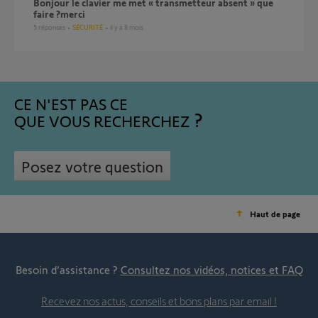
Bonjour le clavier me met « transmetteur absent » que
faire ?merci
5
réponses
SÉCURITÉ
il y a 8 mois
CE N'EST PAS CE
QUE VOUS RECHERCHEZ
Posez votre question
Haut de page
Besoin d’assistance ?
Consultez nos vidéos, notices et FAQ
Recevez nos actus, conseils et bons plans par email !