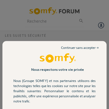
Particuliers
Professionnels
Forum
LES SUJETS SÉCURITÉ
Volet
impossible de réinitialiser mon
Continuer sans accepter →
transmetteur ?
Portail
Bonjour
Après une réinitialisation de mon alarme protectium 7, le
Garage
transmetteur a une LED rouge qui clignote vite et non stop et
Nous respectons votre vie privée
impossible de rentrer en communication avec ce transmetteur.
Merci pour votre aide.
Nous (Groupe SOMFY) et nos partenaires utilisons des
Sécurité
technologies telles que les cookies sur notre site pour les
Eric.
finalités suivantes: Personnaliser le contenu et les
publicités, offrir une expérience personnalisée et analyser
Domotique
Eric M.
notre trafic.
il y a plus de 10 ans