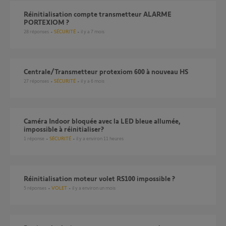
réinitialisation compte transmetteur ALARME
PORTEXIOM ?
28
réponses
SÉCURITÉ
il y a 7 mois
Centrale/Transmetteur protexiom 600 à nouveau HS
27
réponses
SÉCURITÉ
il y a 6 mois
Caméra Indoor bloquée avec la LED bleue allumée,
impossible à réinitialiser?
1
réponse
SÉCURITÉ
il y a environ 11 heures
Réinitialisation moteur volet RS100 impossible ?
5
réponses
VOLET
il y a environ un mois