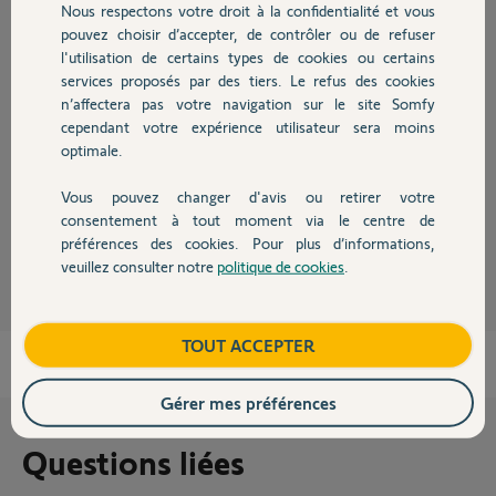
Participer au fil de discussion
Nous respectons votre droit à la confidentialité et vous
Chauffage
pouvez choisir d’accepter, de contrôler ou de refuser
l'utilisation de certains types de cookies ou certains
services proposés par des tiers. Le refus des cookies
Autres produits
Réponses
n’affectera pas votre navigation sur le site Somfy
cependant votre expérience utilisateur sera moins
optimale.
Bonjour,
Pouvez vous décrire la manip que vous faites ?
Vous pouvez changer d'avis ou retirer votre
Devis avec un pro
consentement à tout moment via le centre de
Robert P.
il y a plus de 10 ans
préférences des cookies. Pour plus d’informations,
veuillez consulter notre
politique de cookies
.
Contact
Boutique
TOUT ACCEPTER
Gérer mes préférences
Questions liées