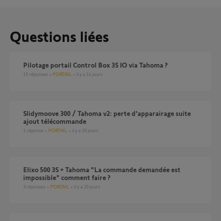
Questions liées
Pilotage portail Control Box 3S IO via Tahoma ?
15
réponses
PORTAIL
il y a 14 jours
Slidymoove 300 / Tahoma v2: perte d'apparairage suite
ajout télécommande
1
réponse
PORTAIL
il y a 30 jours
Elixo 500 3S + Tahoma "La commande demandée est
impossible" comment faire ?
3
réponses
PORTAIL
il y a 20 jours