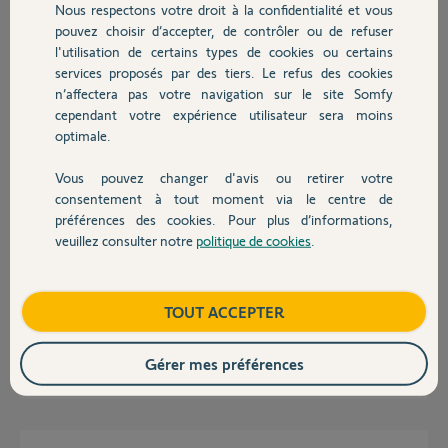
Nous respectons votre droit à la confidentialité et vous
Chauffage
Participer au fil de discussion
pouvez choisir d’accepter, de contrôler ou de refuser
l'utilisation de certains types de cookies ou certains
services proposés par des tiers. Le refus des cookies
Autres produits
n’affectera pas votre navigation sur le site Somfy
Réponses
cependant votre expérience utilisateur sera moins
optimale.
Bonsoir,
Vous pouvez changer d'avis ou retirer votre
avez-vous contrôlé le fonctionnement de vos cellules?
Devis avec un pro
consentement à tout moment via le centre de
préférences des cookies. Pour plus d’informations,
Alexandre R.
il y a plus de 10 ans
veuillez consulter notre
politique de cookies
.
Contact
Boutique
TOUT ACCEPTER
Oui les cellules remplissent parfaitement leur role.
Gérer mes préférences
Alain M.
il y a plus de 10 ans