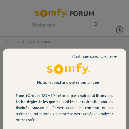
Particuliers
Professionnels
Forum
LES SUJETS PORTAIL
Volet
Pilotage portail avec tahoma
Continuer sans accepter →
bonjour
Portail
depuis 8 jours ma tahoma pilote l'ouverture et la fermeture de mon
portail (invisio 3s io) sans problème ni alarme...mais à l'instant un
message type "Votre équipement n'est pas protégé par un dispositif
Garage
Nous respectons votre vie privée
de sécurité, vous ne pouvez donc pas le piloter avec TaHoma." est
apparu.
Nous (Groupe SOMFY) et nos partenaires utilisons des
mon installation est bien équipé de cellules photoelectriques.
Sécurité
technologies telles que les cookies sur notre site pour les
finalités suivantes: Personnaliser le contenu et les
Un éclaircissement serait le bienvenu.merci
publicités, offrir une expérience personnalisée et analyser
Domotique
notre trafic.
Alain M.
il y a plus de 10 ans