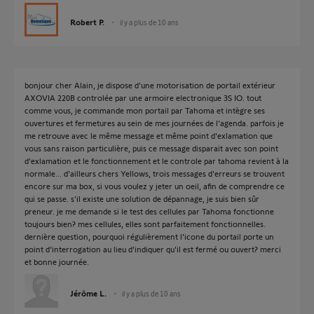
Robert P.
il y a plus de 10 ans
bonjour cher Alain, je dispose d'une motorisation de portail extérieur
AXOVIA 220B controlée par une armoire electronique 3S IO. tout
comme vous, je commande mon portail par Tahoma et intègre ses
ouvertures et fermetures au sein de mes journées de l'agenda. parfois je
me retrouve avec le même message et même point d'exlamation que
vous sans raison particulière, puis ce message disparait avec son point
d'exlamation et le fonctionnement et le controle par tahoma revient à la
normale... d'ailleurs chers Yellows, trois messages d'erreurs se trouvent
encore sur ma box, si vous voulez y jeter un oeil, afin de comprendre ce
qui se passe. s'il existe une solution de dépannage, je suis bien sûr
preneur. je me demande si le test des cellules par Tahoma fonctionne
toujours bien? mes cellules, elles sont parfaitement fonctionnelles.
dernière question, pourquoi régulièrement l'icone du portail porte un
point d'interrogation au lieu d'indiquer qu'il est fermé ou ouvert? merci
et bonne journée.
Jérôme L.
il y a plus de 10 ans