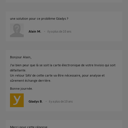
une solution pour ce problème Gladys ?
Alain M.
il y a plus de 10 ans
Bonjour Alain,
J'ai bien peur que là se soit la carte électronique de votre Invisio qui soit
défaillante.
Un retour SAV de cette carte va être nécessaire, pour analyse et
sûrement échange derrière.
Bonne journée.
Gladys B.
il y a plus de 10 ans
Merci pour cette réponse.