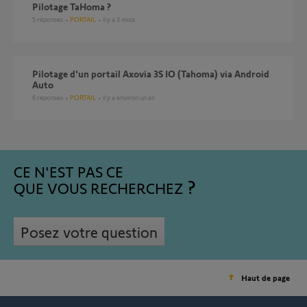
Pilotage TaHoma ?
5
réponses
PORTAIL
il y a 3 mois
Pilotage d'un portail Axovia 3S IO (Tahoma) via Android
Auto
6
réponses
PORTAIL
il y a environ un an
CE N'EST PAS CE
QUE VOUS RECHERCHEZ
Posez votre question
Haut de page