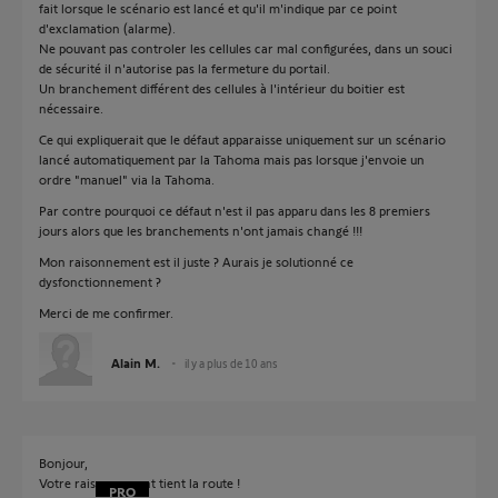
fait lorsque le scénario est lancé et qu'il m'indique par ce point
d'exclamation (alarme).
Ne pouvant pas controler les cellules car mal configurées, dans un souci
de sécurité il n'autorise pas la fermeture du portail.
Un branchement différent des cellules à l'intérieur du boitier est
nécessaire.
Ce qui expliquerait que le défaut apparaisse uniquement sur un scénario
lancé automatiquement par la Tahoma mais pas lorsque j'envoie un
ordre "manuel" via la Tahoma.
Par contre pourquoi ce défaut n'est il pas apparu dans les 8 premiers
jours alors que les branchements n'ont jamais changé !!!
Mon raisonnement est il juste ? Aurais je solutionné ce
dysfonctionnement ?
Merci de me confirmer.
Alain M.
il y a plus de 10 ans
Bonjour,
Votre raisonnement tient la route !