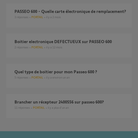
PASSEO 600 - Quelle carte électronique de remplacement?
3
réponses
PORTAIL
il y a 2 mois
Boitier electronique DEFECTUEUX sur PASSEO 600
2
réponses
PORTAIL
il y a 12 mois
Quel type de boitier pour mon Passeo 600 ?
5
réponses
PORTAIL
il y a environ un an
Brancher un récepteur 2400556 sur passeo 600?
11
réponses
PORTAIL
il y a plus d'un an