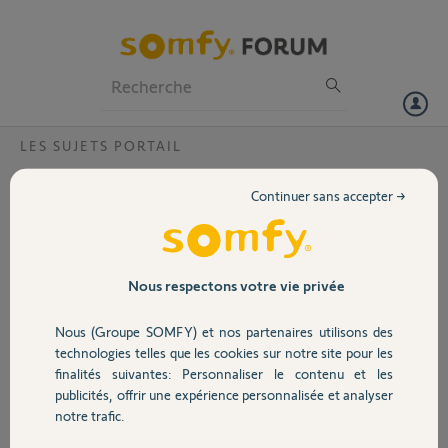
Particuliers
Professionnels
Forum
LES SUJETS PORTAIL
Volet
cablage boitier passeo600
Continuer sans accepter →
dans la notice carte électronique passéo 6xx il est dit pour le
Portail
raccordement du secteur; phase en17 et neutre en 18 alors que sur la
notice passeo 630 650 il est dit le contraire! . pouvez vous me dire
quel est le bon cablage?
Garage
Nous respectons votre vie privée
merci
Nous (Groupe SOMFY) et nos partenaires utilisons des
Sécurité
gil G.
technologies telles que les cookies sur notre site pour les
il y a plus de 10 ans
finalités suivantes: Personnaliser le contenu et les
Participer au fil de discussion
publicités, offrir une expérience personnalisée et analyser
Domotique
notre trafic.