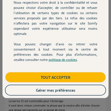
Nous respectons votre droit à la confidentialité et vous
Chauffage
Réponses
pouvez choisir d’accepter, de contrôler ou de refuser
l'utilisation de certains types de cookies ou certains
services proposés par des tiers. Le refus des cookies
Autres produits
Bonsoir Gil,
n’affectera pas votre navigation sur le site Somfy
L'inversion phase et neutre n'est pas important sur une alimentation à
cependant votre expérience utilisateur sera moins
découpage.
optimale.
Sylvain C.
il y a plus de 10 ans
Vous pouvez changer d'avis ou retirer votre
Devis avec un pro
consentement à tout moment via le centre de
préférences des cookies. Pour plus d’informations,
veuillez consulter notre
politique de cookies
.
Contact
Bonjour,
Bonne observation !
Boutique
TOUT ACCEPTER
Certes, sur une alim à découpage, cela a peu d'importance au niveau du
fonctionnement.
Mais ce câblage est également utilisé pour l'éclairage de zone.
Gérer mes préférences
Les bornes 16 et 17 sont communes pour l'alimentation de la carte et
l'éclairage de zone.
La borne 15 est commutée pour l'éclairage.
Il vaut donc mieux commuter la phase que le neutre afin d'éviter d'avoir
une phase permanente sur la lampe de zone.