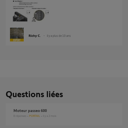
Richy C.
il y a plus de 10 ans
Questions liées
Moteur passeo 600
8
réponses
PORTAIL
il y a 2 mois