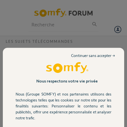
Particuliers
Professionnels
Forum
LES SUJETS TÉLÉCOMMANDES
Volet
Quelle télécommande choisir pour
Continuer sans accepter →
mon système d'alarme ?
Portail
Garage
Nous respectons votre vie privée
Bonjour,
Nous (Groupe SOMFY) et nos partenaires utilisons des
Sécurité
Vous trouverez au lien ci-dessous une aide au choix pour choisir la
technologies telles que les cookies sur notre site pour les
bonne télécommande compatible avec votre système d'alarme :
finalités suivantes: Personnaliser le contenu et les
publicités, offrir une expérience personnalisée et analyser
Aide au choix - Télécommande pour système d'alarme
Domotique
notre trafic.
Bonne journée,