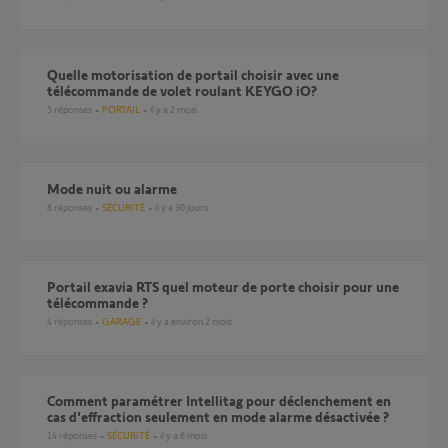
Quelle motorisation de portail choisir avec une
télécommande de volet roulant KEYGO iO?
5
réponses
PORTAIL
il y a 2 mois
Mode nuit ou alarme
8
réponses
SÉCURITÉ
il y a 30 jours
Portail exavia RTS quel moteur de porte choisir pour une
télécommande ?
4
réponses
GARAGE
il y a environ 2 mois
Comment paramétrer Intellitag pour déclenchement en
cas d'effraction seulement en mode alarme désactivée ?
14
réponses
SÉCURITÉ
il y a 6 mois