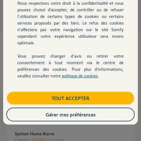
Nous respectons votre droit à la confidentialité et vous
Chauffage
pouvez choisir d’accepter, de contrôler ou de refuser
l'utilisation de certains types de cookies ou certains
services proposés par des tiers. Le refus des cookies
Autres produits
n’affectera pas votre navigation sur le site Somfy
cependant votre expérience utilisateur sera moins
Cette réponse vous a-t-elle aidé ?
optimale.
NON
OUI
Vous pouvez changer d'avis ou retirer votre
Devis avec un pro
consentement à tout moment via le centre de
préférences des cookies. Pour plus d’informations,
38%
des internautes ont trouvé cette réponse utile
veuillez consulter notre
politique de cookies
.
Contact
Boutique
TOUT ACCEPTER
Questions liées
Gérer mes préférences
System Home Alarm
9
réponses
SÉCURITÉ
il y a 6 mois