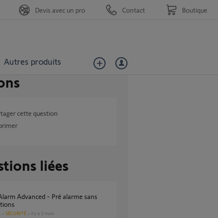
Devis avec un pro
Contact
Boutique
Autres produits
ons
tager cette question
primer
tions liées
ations
SÉCURITÉ
il y a 3 mois
s