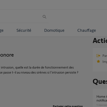
ge
Sécurité
Domotique
Chauffage
Acti
sonore
Par
Im
 intrusion, quelle est la durée de fonctionnement des
e passe t-il au niveau des sirènes si l'intrusion persiste ?
Ques
Home Alarm Advanced - Pré alarme sans
notific
5
réponse
Partager cette question