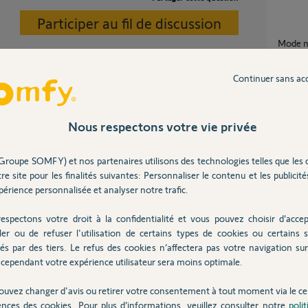
Participer au fil de discussion
Mode 
18
répons
Continuer sans ac
plus de notifications sonores à la mise en
route e
Nous respectons votre vie privée
qui envoie l'info: Sirène inter en mode atténué 10s puis
advanc
2mn. Sirène exter: Flash puis mode atténué 10s puis
4
réponse
e 2mn.
Groupe SOMFY) et nos partenaires utilisons des technologies telles que les 
le détection.
re site pour les finalités suivantes: Personnaliser le contenu et les publicités
déclenchement de sirène, si l’intrus est à nouveau capté,
érience personnalisée et analyser notre trafic.
Notification sonore "Link Advanced déplacé"
malgré 
habitat sont conseillés.
1
réponse
espectons votre droit à la confidentialité et vous pouvez choisir d’accep
ler ou de refuser l'utilisation de certains types de cookies ou certains s
és par des tiers. Le refus des cookies n’affectera pas votre navigation sur 
e 10 ans
cependant votre expérience utilisateur sera moins optimale.
ouvez changer d'avis ou retirer votre consentement à tout moment via le ce
Inter
ences des cookies. Pour plus d’informations, veuillez consulter notre
poli