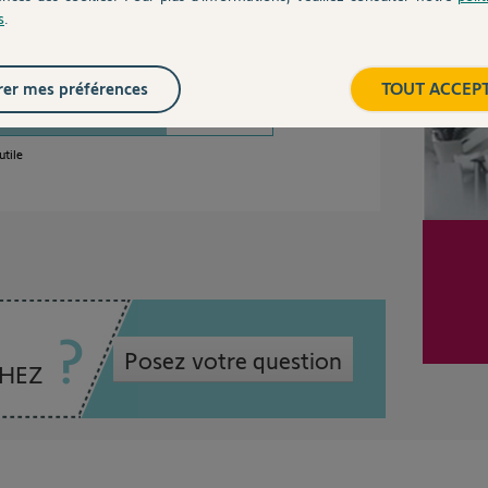
s
.
dé ?
er mes préférences
TOUT ACCEP
utile
Posez votre question
CHEZ