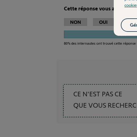
cookie
Cette réponse vous a-t-elle ai
NON
OUI
Gér
80%
80%
des internautes ont trouvé cette réponse 
CE N'EST PAS CE
QUE VOUS RECHER