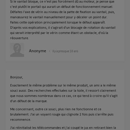
Si le vantail bloque, ce n'est pas forcément dû au moteur, je pense que
c'est plutôt le portail qui aurait un défaut de fonctionnement manuel.
Défaites l'axe de vérin au niveau de la patte de fixation au vantail, puis,
manœuvrez le vantail manuellement pour y déceler un point dur.
Faites cette opération principalement lorsque le défaut apparaît.
D'après vos explications, il s'agirait d'un blocage de rotation du vantail
qui serait interprété par le vérin comme étant un obstacle, d'où la
réouverture.
Anonyme
il y a presque 10 ans
Bonjour,
Exactement le même problème sur le même produit, un ami a le même
souci aussi. Des recherches effectuées sur la toile, il ressort clairement
que nous sommes nombreux dans ce cas, ce qui tend à croire qu'il s'agit
d'un défaut de la marque.
Me concernant, outre ce souci, plus rien ne fonctionne et ce
brutalement. J'ai un voyant rouge qui clignote 2 fois puis s'arrête puis
recommence.
J'ai réinitialisé les télécommandes et j'ai coupé le jus en retirant bien la