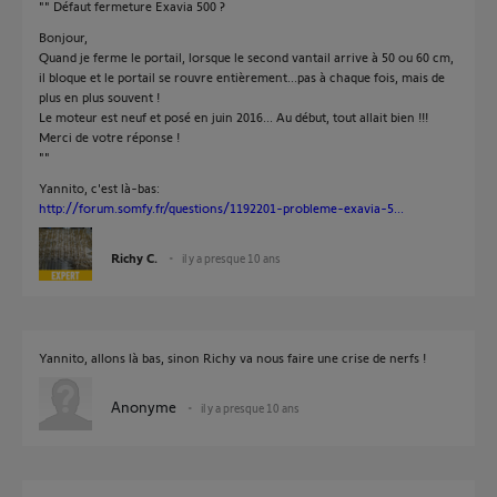
"" Défaut fermeture Exavia 500 ?
Bonjour,
Quand je ferme le portail, lorsque le second vantail arrive à 50 ou 60 cm,
il bloque et le portail se rouvre entièrement...pas à chaque fois, mais de
plus en plus souvent !
Le moteur est neuf et posé en juin 2016... Au début, tout allait bien !!!
Merci de votre réponse !
""
Yannito, c'est là-bas:
http://forum.somfy.fr/questions/1192201-probleme-exavia-5...
Richy C.
il y a presque 10 ans
Yannito, allons là bas, sinon Richy va nous faire une crise de nerfs !
Anonyme
il y a presque 10 ans