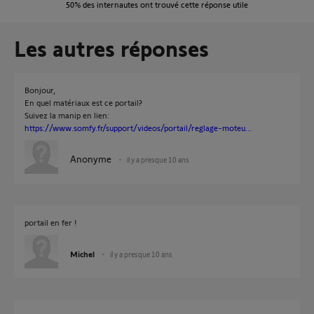
50%
des internautes ont trouvé cette réponse utile
Les autres réponses
Bonjour,
En quel matériaux est ce portail?
Suivez la manip en lien:
https://www.somfy.fr/support/videos/portail/reglage-moteu...
Anonyme
il y a presque 10 ans
portail en fer !
Michel
il y a presque 10 ans