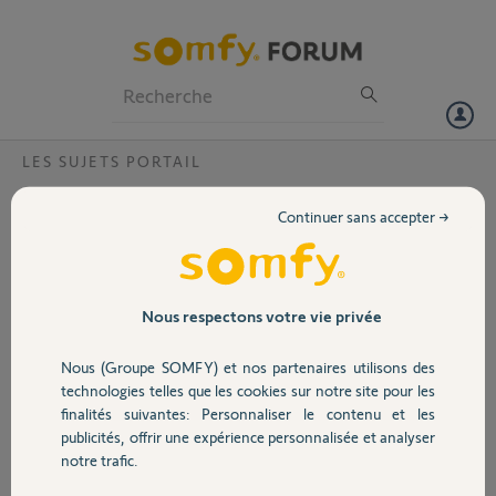
Particuliers
Professionnels
Forum
LES SUJETS PORTAIL
Volet
Défaut fermeture Exavia 500 ?
Continuer sans accepter →
Bonjour,
Portail
Quand je ferme le portail, lorsque le second vantail arrive à 50 ou 60
cm, il bloque et le portail se rouvre entièrement...pas à chaque fois,
mais de plus en plus souvent !
Garage
Nous respectons votre vie privée
Le moteur est neuf et posé en juin 2016... Au début, tout allait bien !!!
Merci de votre réponse !
Nous (Groupe SOMFY) et nos partenaires utilisons des
Sécurité
technologies telles que les cookies sur notre site pour les
Michel
finalités suivantes: Personnaliser le contenu et les
il y a presque 10 ans
publicités, offrir une expérience personnalisée et analyser
Domotique
Participer au fil de discussion
notre trafic.