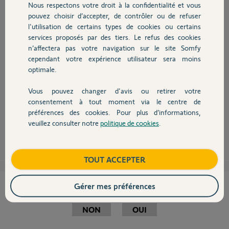
Nous respectons votre droit à la confidentialité et vous
Chauffage
pouvez choisir d’accepter, de contrôler ou de refuser
l'utilisation de certains types de cookies ou certains
services proposés par des tiers. Le refus des cookies
Autres produits
Bonjour,
n’affectera pas votre navigation sur le site Somfy
Un Yellow's va vous répondre et prendre en charge votre SAV.
cependant votre expérience utilisateur sera moins
Cette motorisation n'est pas plus sujette à dysfonctionnements que
optimale.
cela....
C'est sûr que de trouver une vingtaine d'avis négatifs ferait penser à un
défaut récurrent, mais sur des milliers de vendus, le ratio est loin d'être
Vous pouvez changer d'avis ou retirer votre
Devis avec un pro
mauvais.
consentement à tout moment via le centre de
Soyez sans crainte, si défaut il y a, Somfy saura y remédier.
préférences des cookies. Pour plus d’informations,
veuillez consulter notre
politique de cookies
.
Contact
Anonyme
il y a presque 10 ans
Boutique
TOUT ACCEPTER
Gérer mes préférences
Cette réponse vous a-t-elle aidé ?
NON
OUI