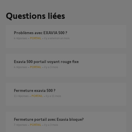
Questions liées
Problèmes avec EXAVIA 500 ?
4
réponses
PORTAIL
il y a environ un mois
Exavia 500 portail voyant rouge fixe
4
réponses
PORTAIL
il y a 3 mois
fermeture exavia 500 ?
11
réponses
PORTAIL
il y a 11 mois
fermeture portail avec Exavia bloque?
7
réponses
PORTAIL
il y a 3 mois