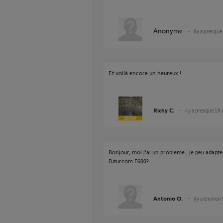
Anonyme
il y a presqu
Et voilà encore un heureux !
Richy C.
il y a presque 10
Bonjour, moi j'ai un probleme , je peu adap
Futurcom F600?
Antonio O.
il y a environ