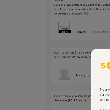
Bonjour,
C'est une jolie photo d'une carte électronique
Sans le schéma ou la notice de cette carte i
raccorder au récepteur RTS.
Robert P.
il y a presque 1
Ouf ... je pensais être à coté de la plaque !
Sérieusement Marco, il nous faut plus d'infos 
Anonyme
il y a presqu
Nous (
sur not
Aucune doc aucun schéma de disponible, seul
une exp
références (PE, PB, etc...)
Nous r