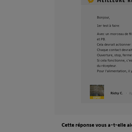
Bonjour,
1er test à faire:
Avec un morceau de fil
et PB.
Cela devrait actionner 
Chaque contact devrait
Ouverture, stop, fermetu
Si cela fonctionne, c'e
du récepteur.
Pour l'alimentation, il 
Richy C.
il
Cette réponse vous a-t-elle ai