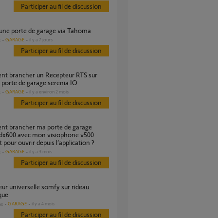
Participer au fil de discussion
r une porte de garage via Tahoma
GARAGE
il y a 7 jours
s
Participer au fil de discussion
porte de garage serenia IO
GARAGE
il y a environ 2 mois
s
Participer au fil de discussion
dx600 avec mon visiophone v500
 pour ouvrir depuis l’application ?
GARAGE
il y a 3 mois
s
Participer au fil de discussion
que
GARAGE
il y a 4 mois
es
Participer au fil de discussion