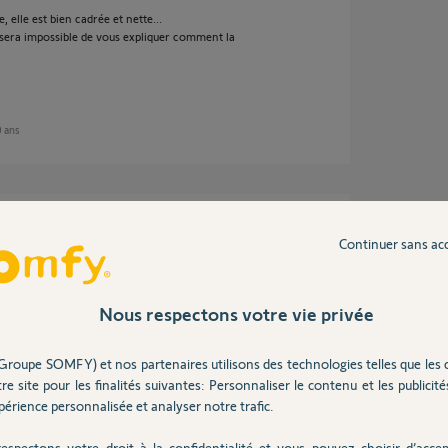
, elle est bien cadrée et nette...
l sera impossible de vous expliquer comment la
0 ans
pour vous aider ....
Continuer sans ac
e 10 ans
Nous respectons votre vie privée
Groupe SOMFY) et nos partenaires utilisons des technologies telles que les 
re site pour les finalités suivantes: Personnaliser le contenu et les publicités
e la photo montre le bornier et ses
érience personnalisée et analyser notre trafic.
espectons votre droit à la confidentialité et vous pouvez choisir d’accep