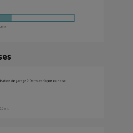
utile
ses
sation de garage ? De toute façon ça ne se
e 10 ans