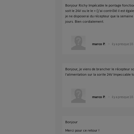
Bonjour Richy Impécable le pontage fonction
soit le 24V ou le le + (j'ai contrôlé il est ég
je ne disposerai du récepteur que la semaine
jours. Bien cordialement.
marco P.
il y a presque 10
Bonjour, je viens de brancher le récepteur 
l'alimentation sur la sorite 24V Impeccable 
marco P.
il y a presque 10
Bonjour
Merci pour ce retour !