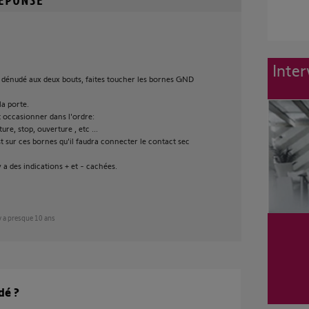
Inter
 dénudé aux deux bouts, faites toucher les bornes GND
la porte.
 occasionner dans l'ordre:
re, stop, ouverture , etc ...
st sur ces bornes qu'il faudra connecter le contact sec
y a des indications + et - cachées.
 y a presque 10 ans
dé ?