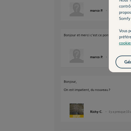
contrô
marco P.
il y a presque 10
propos
Somfy 
Vous p
Bonjour et merci c'est ce pontage rapide que 
préfér
cookie
marco P.
il y a presque 10
Gér
Bonjour,
On est impatient, du nouveau ?
Richy C.
il y a presque 10