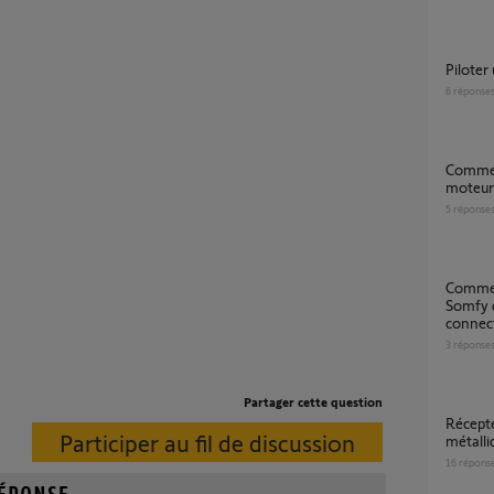
Pilote
6
réponse
Comment brancher un Recepteur RTS sur
moteur 
5
réponse
Comment brancher ma porte de garage
Somfy 
connect
3
réponse
Partager cette question
Récepteur universelle somfy sur rideau
Participer au fil de discussion
métalli
16
répons