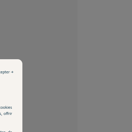
cepter →
cookies
, offrir
ter, de