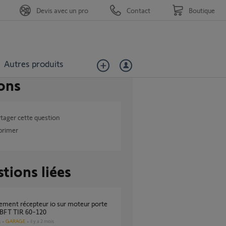
Devis avec un pro
Contact
Boutique
Autres produits
ons
tager cette question
primer
tions liées
 BFT TIR 60-120
GARAGE
il y a 2 mois
s