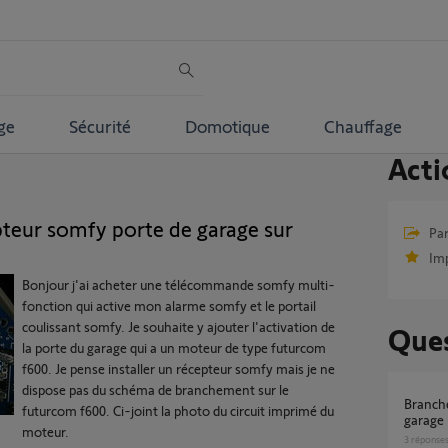
ge
Sécurité
Domotique
Chauffage
Acti
eur somfy porte de garage sur
Par
Im
Bonjour j'ai acheter une télécommande somfy multi-
fonction qui active mon alarme somfy et le portail
coulissant somfy. Je souhaite y ajouter l'activation de
Ques
la porte du garage qui a un moteur de type futurcom
f600. Je pense installer un récepteur somfy mais je ne
dispose pas du schéma de branchement sur le
Branchement récepteur io sur moteur porte
futurcom f600. Ci-joint la photo du circuit imprimé du
garage
moteur.
3
réponse