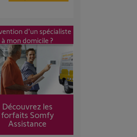
vention d'un spécialiste
à mon domicile ?
Découvrez les
forfaits Somfy
Assistance