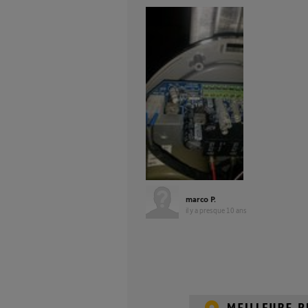
marco P.
il y a presque 10 ans