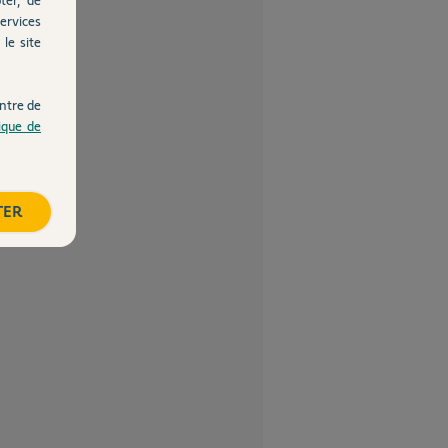
ervices
le site
ntre de
tique de
TER