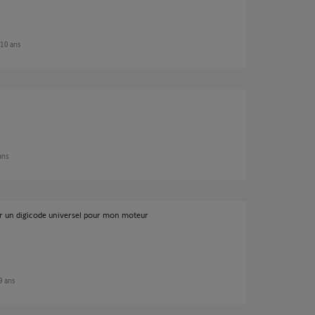
e 10 ans
 ans
ter un digicode universel pour mon moteur
 9 ans