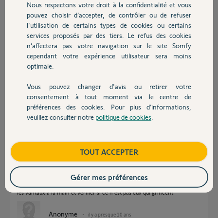
Nous respectons votre droit à la confidentialité et vous
Chauffage
pouvez choisir d’accepter, de contrôler ou de refuser
Bonjour,
l'utilisation de certains types de cookies ou certains
Quel est l'âge de votre Passeo ?
services proposés par des tiers. Le refus des cookies
Autres produits
Est-ce vraiment le moteur, le vérin qui grince ?
n’affectera pas votre navigation sur le site Somfy
Essayez le vérin sur une batterie de perceuse pour voir s'il grince
cependant votre expérience utilisateur sera moins
toujours.
optimale.
Richy C.
il y a presque 10 ans
Vous pouvez changer d'avis ou retirer votre
Devis avec un pro
consentement à tout moment via le centre de
préférences des cookies. Pour plus d’informations,
veuillez consulter notre
politique de cookies
.
Contact
Moteurs à bras.
Coupez l'alim et débranchez l'accu de secours.
Défaites les axes aux pattes du portail.
Tirez vers vous les bras et articulez les coudes, grincent t-ils? Si oui,
Boutique
TOUT ACCEPTER
pulvérisez du silicone adhésif sur toutes les articulations.
D'ailleurs, il ne faut pas attendre que ça grince pour lubrifier...!!! Faites en
autant sur l'autre moteur ainsi que sur les gonds des vantaux.
Gérer mes préférences
Profitez-en pour vérifier lorsque les bras sont retirés pour manœuvrer
les vantaux à la main et vérifier si ce n'est pas eux qui grincent.
Anonyme
il y a presque 10 ans