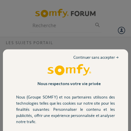
Particuliers
Professionnels
Forum
LES SUJETS PORTAIL
Volet
moteur de portail passéo 650 grince d' un
Continuer sans accepter →
côté à l' ouverture que faire?
Portail
a l' ouverture du portail, (grince)
Garage
Nous respectons votre vie privée
Françoise V.
il y a presque 10 ans
Nous (Groupe SOMFY) et nos partenaires utilisons des
Participer au fil de discussion
Sécurité
technologies telles que les cookies sur notre site pour les
finalités suivantes: Personnaliser le contenu et les
publicités, offrir une expérience personnalisée et analyser
Domotique
Réponses
notre trafic.