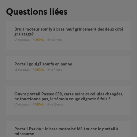
Questions liées
Bruit moteur somfy à bras neuf grincement des deux côté
graissage?
14
réponses
PORTAIL
il y a 2 mois
Portail go slg7 somfy en panne
18
réponses
PORTAIL
il y a 7 jours
Ouvre portail Passeo 650, carte mère et cellules changées,
ne fonctionne pas, le témoin rouge clignote 6 fois.?
15
réponses
PORTAIL
il y a 10 mois
Portail Exavia - le bras motorisé M1 touche le portail à
mi-course