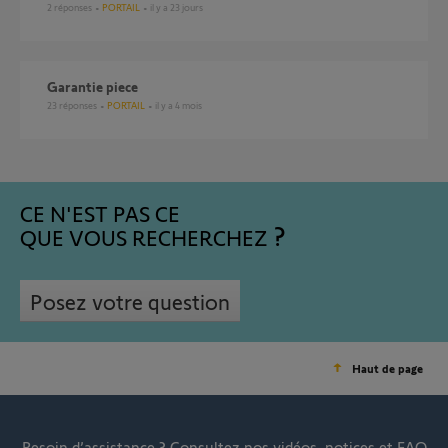
2
réponses
PORTAIL
il y a 23 jours
Garantie piece
23
réponses
PORTAIL
il y a 4 mois
CE N'EST PAS CE
QUE VOUS RECHERCHEZ
Posez votre question
Haut de page
Besoin d’assistance ?
Consultez nos vidéos, notices et FAQ