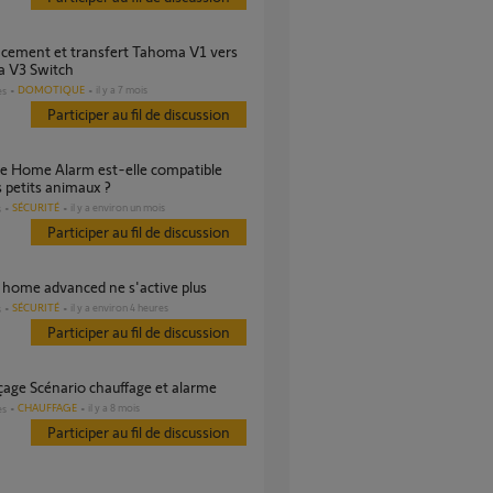
 V3 Switch
DOMOTIQUE
il y a 7 mois
es
Participer au fil de discussion
s petits animaux ?
SÉCURITÉ
il y a environ un mois
s
Participer au fil de discussion
e home advanced ne s'active plus
SÉCURITÉ
il y a environ 4 heures
s
Participer au fil de discussion
açage Scénario chauffage et alarme
CHAUFFAGE
il y a 8 mois
es
Participer au fil de discussion