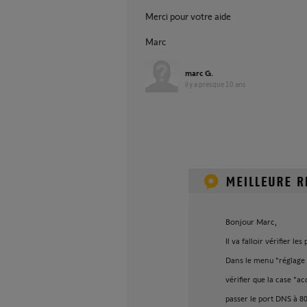
Merci pour votre aide
Marc
marc G.
il y a presque 10 ans
Bonjour Marc,
Il va falloir vérifier les
Dans le menu "réglage d
vérifier que la case "a
passer le port DNS à 80