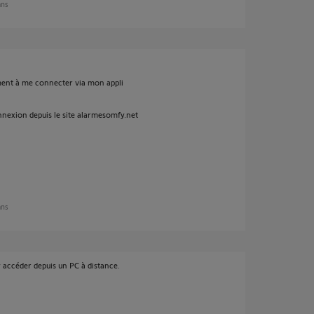
ans
tiement à me connecter via mon appli
onnexion depuis le site alarmesomfy.net
ans
y accéder depuis un PC à distance.