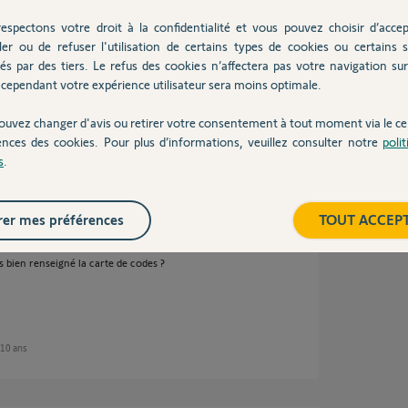
fy.
espectons votre droit à la confidentialité et vous pouvez choisir d’accep
ler ou de refuser l'utilisation de certains types de cookies ou certains s
és par des tiers. Le refus des cookies n’affectera pas votre navigation sur 
cependant votre expérience utilisateur sera moins optimale.
ouvez changer d'avis ou retirer votre consentement à tout moment via le ce
ences des cookies. Pour plus d’informations, veuillez consulter notre
poli
ans
s
.
er mes préférences
TOUT ACCEP
er depuis l'extérieur ? Si c'est une tablette ou
 bien renseigné la carte de codes ?
e 10 ans