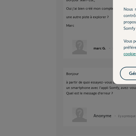
Oui j'ai bien créé mon compte auprès de som
Nous r
contrô
une autre piste à explorer ?
propos
Marc
Somfy 
Vous p
préfér
marc G.
il y a presque 10 
cookie
Gér
Bonjour
à partir de quoi essayez-vous de vous connect
un smartphone avec l'appli Somfy, avez-vous
Quel est le message d'erreur ?
Anonyme
il y a presqu