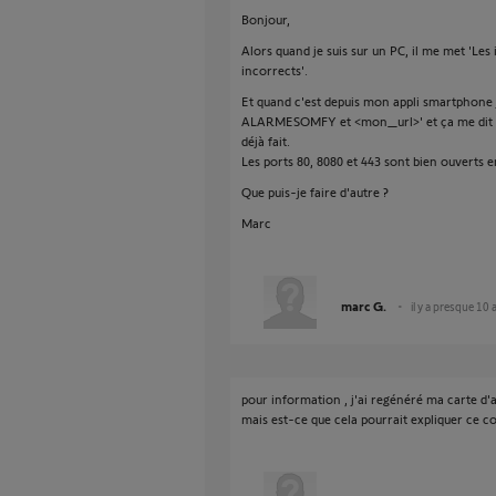
Bonjour,
Alors quand je suis sur un PC, il me met 'Les
incorrects'.
Et quand c'est depuis mon appli smartphone 
ALARMESOMFY et <mon_url>' et ça me dit de v
déjà fait.
Les ports 80, 8080 et 443 sont bien ouverts 
Que puis-je faire d'autre ?
Marc
marc G.
il y a presque 10 
pour information , j'ai regénéré ma carte d'au
mais est-ce que cela pourrait expliquer ce 