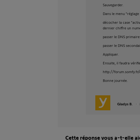
Sauvegarder.
Dans le menu "réglage 
décocher la case "acti
dernier chiffre un num
passer le DNS primaire 
passer le DNS secondai
Appliquer.
Ensuite, il faudra vérif
http://forum.somfy.fr
Bonne journée.
Gladys B.
Cette réponse vous a-t-elle ai