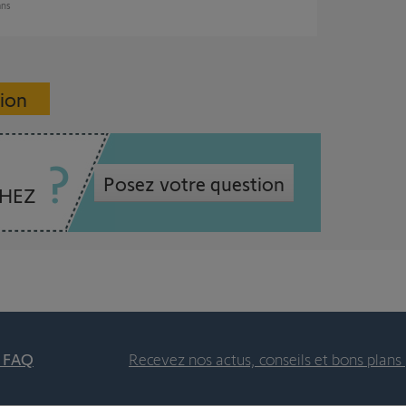
ans
sion
Posez votre question
CHEZ
t FAQ
Recevez nos actus, conseils et bons plans 