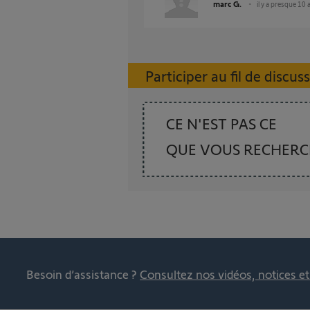
marc G.
il y a presque 10 
Participer au fil de discus
CE N'EST PAS CE
QUE VOUS RECHER
Besoin d’assistance ?
Consultez nos vidéos, notices e