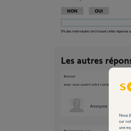
NON
OUI
0%
des internautes ont trouvé cette réponse ut
Les autres répon
Bonsoir
avez-vous ouvert votre compte Somfy?
Anonyme
il y a presqu
Nous (
sur not
une exp
Bonjour Jean-Luc,