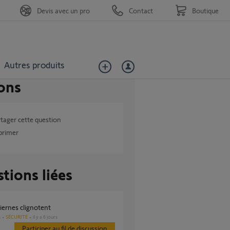
Devis avec un pro
Contact
Boutique
Autres produits
ons
tager cette question
primer
tions liées
 siernes clignotent
SÉCURITÉ
il y a 6 jours
s
Participer au fil de discussion