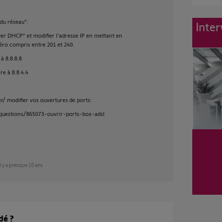
du réseau":
Inter
ver DHCP" et modifier l'adresse IP en mettant en
éro compris entre 201 et 240.
à 8.8.8.8
re à 8.8.4.4
ier/ modifier vos ouvertures de ports:
/questions/865073-ouvrir-ports-box-adsl
il y a presque 10 ans
dé ?