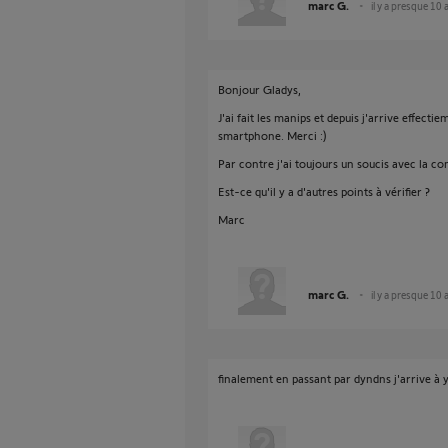
marc G.
il y a presque 10 
Bonjour Gladys,
J'ai fait les manips et depuis j'arrive effec
smartphone. Merci :)
Par contre j'ai toujours un soucis avec la c
Est-ce qu'il y a d'autres points à vérifier ?
Marc
marc G.
il y a presque 10 
finalement en passant par dyndns j'arrive à 