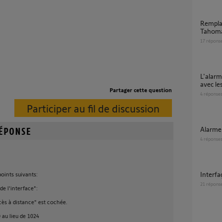
Remplacement et transfert Tahoma V1 vers
Tahoma
17
répons
L'alarme Home Alarm est-elle compatible
avec le
Partager cette question
4
réponse
Participer au fil de discussion
Alarm
4
réponse
Interf
 points suivants:
21
répons
e l'interface":
ccès à distance" est cochée.
 au lieu de 1024