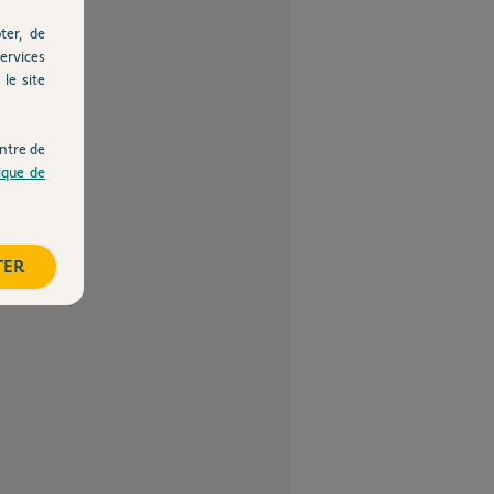
ter, de
ervices
le site
ntre de
tique de
TER