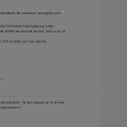
 identifiants de connexion renseignés sont
j'ai 'Connexion impossible aux hotes
érifier les ports de ma box. mais ça je l'ai
en TCP et nattés sur mon alarme.
ans
tentification. J'ai bien poussé sur le serveur
comportement ?