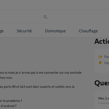
ge
Sécurité
Domotique
Chauffage
Acti
Par
Im
io io mais je n'arrive pas à me connecter sur ma centrale
 chez moi.
Ques
les ports 80 et 443 sont bien ouverts et nattés vers la
Mes 2
ier le problème ?
6
réponse
 d'android ?