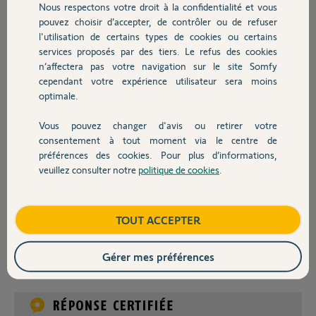
Nous respectons votre droit à la confidentialité et vous
Existe t'il un moyen de faire réparer une carte en panne, ou de s'en
Chauffage
pouvez choisir d’accepter, de contrôler ou de refuser
procurer une en échange standard, ou bien une neuve mais à un prix
l'utilisation de certains types de cookies ou certains
correct, voire existe t'il une solution pour rétablir le fonctionnement
normal de la carte pour lui donner une deuxième vie ?
services proposés par des tiers. Le refus des cookies
Autres produits
En pièces détachées sur le site Somfy, une nouvelle version de cette
n’affectera pas votre navigation sur le site Somfy
carte existe, peut-être est-il possible de l'adapter à mon châssis en
cependant votre expérience utilisateur sera moins
remplacement de l'ancienne carte ?
optimale.
Bref à part me ruiner, ou changer le système complet par la nouvelle
génération, j'ai l'impression d'être coincé et sachant que cela fait
Vous pouvez changer d'avis ou retirer votre
Devis avec un pro
deux fois que la panne se produit sur deux motorisations, je suis assez
consentement à tout moment via le centre de
inquiet pour l'avenir
préférences des cookies. Pour plus d’informations,
Quelqu'un a t'il une solution pour me sortir de là?
veuillez consulter notre
politique de cookies
.
Contact
D'avance merci.
Cordialement.
Boutique
TOUT ACCEPTER
JEAN-FRANCOIS A.
il y a presque 10 ans
Participer au fil de discussion
Gérer mes préférences