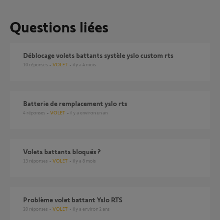
Questions liées
Déblocage volets battants systèle yslo custom rts
10
réponses
VOLET
il y a 4 mois
Batterie de remplacement yslo rts
4
réponses
VOLET
il y a environ un an
Volets battants bloqués ?
13
réponses
VOLET
il y a 8 mois
Problème volet battant Yslo RTS
20
réponses
VOLET
il y a environ 2 ans