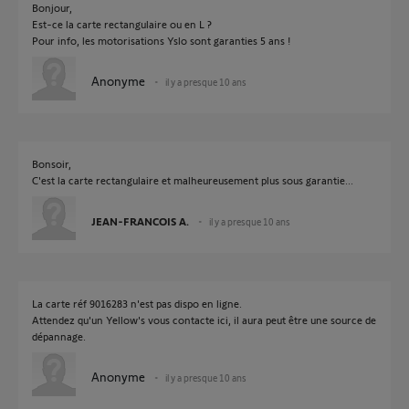
Bonjour,
Est-ce la carte rectangulaire ou en L ?
Pour info, les motorisations Yslo sont garanties 5 ans !
Anonyme
il y a presque 10 ans
Bonsoir,
C'est la carte rectangulaire et malheureusement plus sous garantie...
JEAN-FRANCOIS A.
il y a presque 10 ans
La carte réf 9016283 n'est pas dispo en ligne.
Attendez qu'un Yellow's vous contacte ici, il aura peut être une source de
dépannage.
Anonyme
il y a presque 10 ans