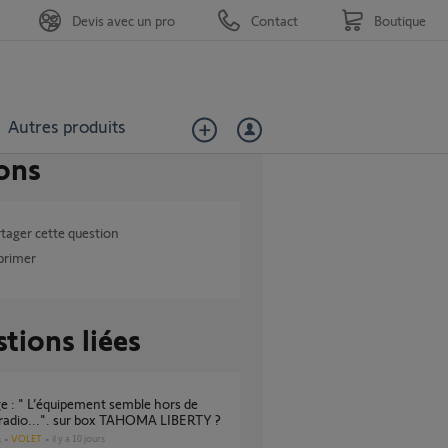
Devis avec un pro
Contact
Boutique
Autres produits
ons
tager cette question
primer
tions liées
 radio...". sur box TAHOMA LIBERTY ?
VOLET
il y a 10 jours
s