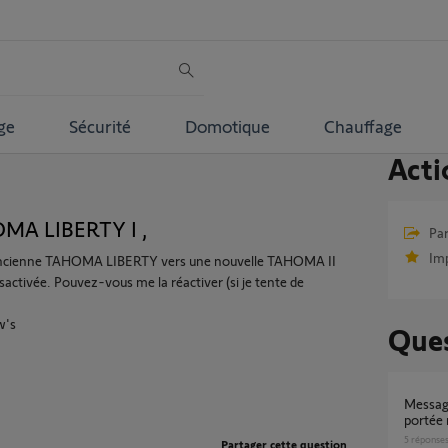
ge
Sécurité
Domotique
Chauffage
Acti
OMA LIBERTY I ,
Par
Im
 ancienne TAHOMA LIBERTY vers une nouvelle TAHOMA II
tivée. Pouvez-vous me la réactiver (si je tente de
w's
Ques
Message : " L’équipement semble hors de
portée
5
réponse
Partager cette question