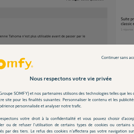
Suite probléme entre application TAHOMA
classi
1
réponse
cienne Tahoma n'est plus utilisable avant de passer par le
Quelle application android pour Tahoma
Liberty 
Continuer sans ac
4
réponse
 ans
Nous respectons votre vie privée
TAHOM
1
réponse
Groupe SOMFY) et nos partenaires utilisons des technologies telles que les 
dé ?
re site pour les finalités suivantes: Personnaliser le contenu et les publicités
érience personnalisée et analyser notre trafic.
Changement de mail Tahoma suite achat
maison
espectons votre droit à la confidentialité et vous pouvez choisir d’accep
17
répons
00%
ler ou de refuser l'utilisation de certains types de cookies ou certains s
 utile
és par des tiers. Le refus des cookies n’affectera pas votre navigation sur 