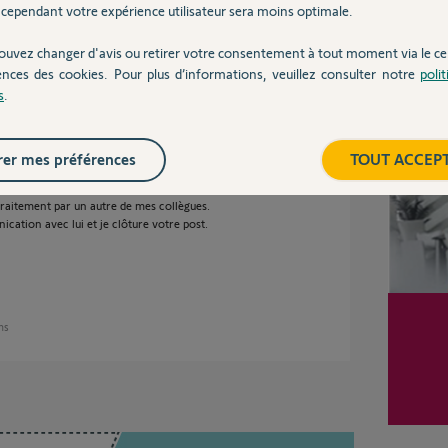
cependant votre expérience utilisateur sera moins optimale.
ouvez changer d'avis ou retirer votre consentement à tout moment via le ce
ences des cookies. Pour plus d’informations, veuillez consulter notre
poli
ses
Inter
s
.
er mes préférences
TOUT ACCEP
données, est dédié uniquement au SAV car cela
traitement par un autre de mes collègues.
ation avec lui et je clôture votre post.
ans