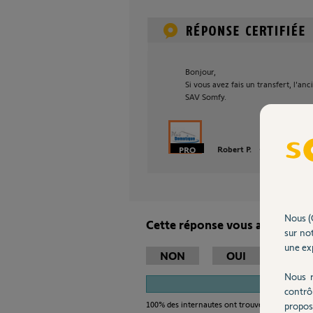
Bonjour,
Si vous avez fais un transfert, l'an
SAV Somfy.
Robert P.
il y a plus de 9
Nous (
Cette réponse vous a-t-elle ai
sur not
une exp
NON
OUI
Nous r
1
contrô
100%
des internautes ont trouvé cette réponse
propos