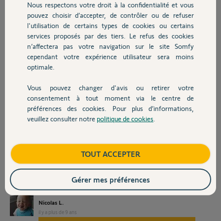
Nous respectons votre droit à la confidentialité et vous
Chauffage
J'ai l'impression que le lecteur de badge et la
pouvez choisir d’accepter, de contrôler ou de refuser
serrure ne peuvent pas s'associer.
l'utilisation de certains types de cookies ou certains
services proposés par des tiers. Le refus des cookies
Autres produits
Je fais l'association et la mise a jour via le site somfy.opendoors et la
n’affectera pas votre navigation sur le site Somfy
passerelle Internet.
cependant votre expérience utilisateur sera moins
optimale.
J'ai également appuyé de nombreuse fois sur le bouton clean ou reset
de la serrure et du lecteur de badge.
Vous pouvez changer d'avis ou retirer votre
Devis avec un pro
Voici ce que fait le lecteur a chaque fois que j'essaye d'ajouter ou
consentement à tout moment via le centre de
retirer un badge ou le lecteur lui meme, et si je lui presente un de mes
préférences des cookies. Pour plus d’informations,
3 badge/carte/bracelet.
veuillez consulter notre
politique de cookies
.
Contact
La serrure elle aussi m'indique une erreur par trois clignotement
rouge lorsqu'elle essaye de ce connecter au lecteur de badge.
Qu'est ce que j'ai raté ?
Boutique
TOUT ACCEPTER
Vu avec le service conso probleme resolut, Lecteur de badge pas
Gérer mes préférences
compatible avec la serrure
Nicolas L.
il y a plus de 9 ans