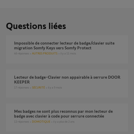
Questions liées
Impossible de connecter lecteur de badge/clavier suite
migration Somfy Keys vers Somfy Protect
46
réponses
AUTRES PRODUITS
il y a 11 mois
Lecteur de badge-Clavier non appairable à serrure DOOR
KEEPER
17
réponses
SÉCURITÉ
il y a 9 mois
Mes badges ne sont plus reconnus par mon lecteur de
badge avec clavier à code pour serrure connectée
12
réponses
DOMOTIQUE
il y a plus de 2 ans