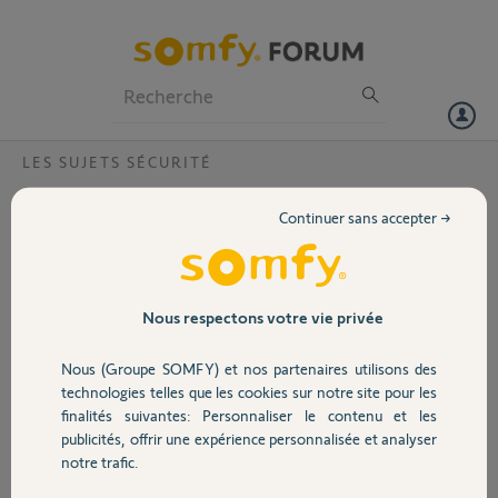
Particuliers
Professionnels
Forum
LES SUJETS SÉCURITÉ
Volet
FAQ Somfy Protect : Découvrez le
Continuer sans accepter →
Relais Radio
Portail
Garage
Nous respectons votre vie privée
Le Relais Radio permet d’étendre la couverture radio du Link et du Somfy
Nous (Groupe SOMFY) et nos partenaires utilisons des
Sécurité
One pour les IntelliTAG, les détecteurs de mouvement et les sirènes.
technologies telles que les cookies sur notre site pour les
Le Relais Radio n’est pas un pas relais Wi-Fi ou relais Bluetooth. On peut
finalités suivantes: Personnaliser le contenu et les
installer 2 Relais Radio maximum par Link / Somfy One.
publicités, offrir une expérience personnalisée et analyser
Domotique
notre trafic.
Description du Relais Radio :