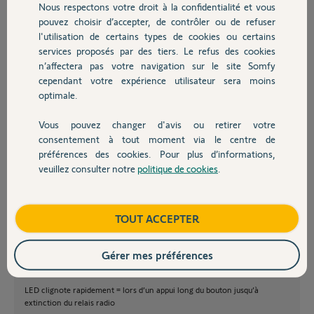
Nous respectons votre droit à la confidentialité et vous
Chauffage
Les caractéristiques du Relais Radio sont les suivantes :
pouvez choisir d’accepter, de contrôler ou de refuser
l'utilisation de certains types de cookies ou certains
Protection antibrouillage / cryptage de toutes les communications radio
services proposés par des tiers. Le refus des cookies
Autres produits
Autonomie sur coupure de courant de 6 heures
n’affectera pas votre navigation sur le site Somfy
Taille : 89x30 mm
cependant votre expérience utilisateur sera moins
optimale.
Poids : 132 g
Température de fonctionnement : 0-45°C (à usage intérieur)
Vous pouvez changer d'avis ou retirer votre
Devis avec un pro
Le bouton sur le côté permet d’éteindre le Relais Radio grâce à un appui
consentement à tout moment via le centre de
long de 6 à 8 secondes.
préférences des cookies. Pour plus d’informations,
- La LED permet de connaître à tout instant l'état du Relais Radio :
veuillez consulter notre
politique de cookies
.
Contact
LED allumée = relais radio allumé et fonctionnel (alimenté en courant
électrique)
Boutique
TOUT ACCEPTER
LED éteinte = relais radio éteint
LED clignote une fois = lorsque le relais radio vient d’être branché ou
lorsqu’il vient d’être débranché
Gérer mes préférences
LED diminue de moitié en intensité = n’est plus alimenté en courant
LED clignote rapidement = lors d’un appui long du bouton jusqu’à
extinction du relais radio