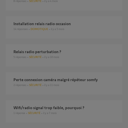
8
réponses
SÉCURITÉ
il y a 4 mois
installation relais radio occasion
14
réponses
DOMOTIQUE
il y a 5 mois
Relais radio perturbation ?
5
réponses
SÉCURITÉ
il y a 10 mois
Perte connexion caméra malgré répéteur somfy
2
réponses
SÉCURITÉ
il y a 11 mois
Wifi/radio signal trop faible, pourquoi ?
1
réponse
SÉCURITÉ
il y a 7 mois