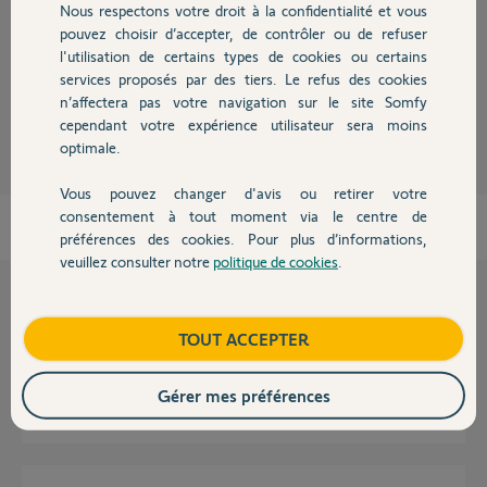
Nous respectons votre droit à la confidentialité et vous
Chauffage
pouvez choisir d’accepter, de contrôler ou de refuser
Bonjour,
en juin 2017
l'utilisation de certains types de cookies ou certains
services proposés par des tiers. Le refus des cookies
Autres produits
n’affectera pas votre navigation sur le site Somfy
Robert P.
il y a plus de 9 ans
cependant votre expérience utilisateur sera moins
optimale.
Vous pouvez changer d'avis ou retirer votre
Devis avec un pro
consentement à tout moment via le centre de
préférences des cookies. Pour plus d’informations,
veuillez consulter notre
politique de cookies
.
Contact
Questions liées
Boutique
TOUT ACCEPTER
Nina timer se remet à 0 dans l’heure et la date?
Gérer mes préférences
3
réponses
VOLET
il y a 2 mois