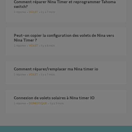
Comment réparer Nina Timer et reprogrammer Tahoma
switch?
1
réponse
VOLET
il y a 7 mois
Peut-on copier la configuration des volets de Nina vers
Nina Timer ?
1
réponse
VOLET
il y a 8 mois
Comment réparer/remplacer ma Nina timer io
1
réponse
VOLET
il y a 7 mois
Connexion de volets solaires à Nina timer IO
1
réponse
DOMOTIQUE
il y a 9 mois