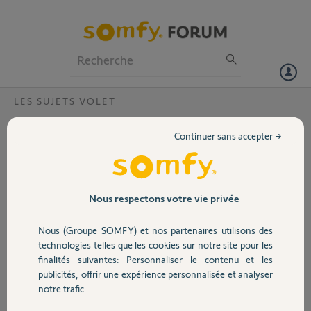
Particuliers
Professionnels
Forum
LES SUJETS VOLET
Volet
nina timer
Continuer sans accepter →
Février 2017 toujours pas de Nina Timer. On connaît sa date de
Portail
sortie?
Garage
Nous respectons votre vie privée
Christophe G.
il y a plus de 9 ans
Participer au fil de discussion
Nous (Groupe SOMFY) et nos partenaires utilisons des
Sécurité
technologies telles que les cookies sur notre site pour les
finalités suivantes: Personnaliser le contenu et les
publicités, offrir une expérience personnalisée et analyser
Domotique
Réponses
notre trafic.