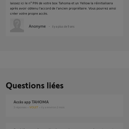
laissez ici le n° PIN de votre box Tahoma et un Yellow la réinitialisera
après avoir obtenu l'accord de l'ancien propriétaire. Vous pourrez ainsi
créer votre propre accès.
Anonyme
il y a plus de 9 ans
Questions liées
Accès app TAHOMA
3
réponses
VOLET
il y a environ 2 mois