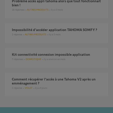
Problème accès appli tahoma alors que tout fonctionnait
bien !
16
réponses
AUTRES PRODUITS
il y a 3 mois
Impossibilité d'accéder application TAHOMA SOMFY ?
1
réponse
AUTRES PRODUITS
il y a 5 mois
Kit connectivité connexion impossible application
7
réponses
DOMOTIQUE
il y a environ un mois
Comment récupérer l'accès à une Tahoma V2 après un
emménagement ?
1
réponse
VOLET
il y a 6 jours