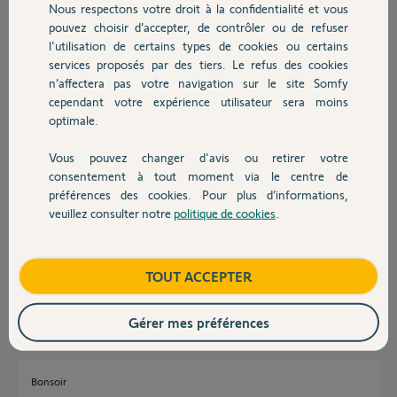
Nous respectons votre droit à la confidentialité et vous
échec de l'authentification de mon matériel avec un message d'erreur
Chauffage
pouvez choisir d’accepter, de contrôler ou de refuser
m'indiquant que la matériel existe déjà (normal puisqu'il avait été
l'utilisation de certains types de cookies ou certains
installé avec des données personnelles différentes de miennes). Du
coup, impossible de créer mon compte TAHOMA...quelle est la
services proposés par des tiers. Le refus des cookies
Autres produits
solution pour que je puisse créer mon propre compte sans avoir à
n’affectera pas votre navigation sur le site Somfy
tout re installer ? j'ai bien pensé à faire un RESET du boîtier TAHOMA
cependant votre expérience utilisateur sera moins
à l'arrière pour la ré installer mais est ce la solution ? j'ai peur de
optimale.
devoir reconfigurer tous mes éléments d'alarme et je n'y tiens
pas....à moins que ce RESET n'ait pas d'impact sur le réglage de
Vous pouvez changer d'avis ou retirer votre
Devis avec un pro
l'alarme. Merci pour vos conseils.
consentement à tout moment via le centre de
préférences des cookies. Pour plus d’informations,
Fabrice M.
veuillez consulter notre
politique de cookies
.
Contact
il y a plus de 9 ans
Participer au fil de discussion
Boutique
TOUT ACCEPTER
Réponses
Gérer mes préférences
Bonsoir