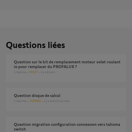
Questions liées
Question sur le kit de remplacement moteur volet roulant
io pour remplacer du PROFALUX ?
1
réponse
VOLET
il y a 8 jours
Question disque de calcul
2
réponses
PORTAIL
il y a environ un mois
Question migration configuration connexoon vers tahoma
switch