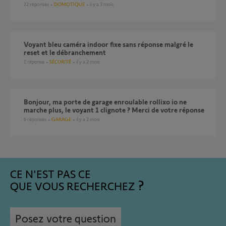
22
réponses
DOMOTIQUE
il y a 3 mois
Voyant bleu caméra indoor fixe sans réponse malgré le
reset et le débranchement
1
réponse
SÉCURITÉ
il y a 2 mois
Bonjour, ma porte de garage enroulable rollixo io ne
marche plus, le voyant 1 clignote ? Merci de votre réponse
6
réponses
GARAGE
il y a 2 mois
CE N'EST PAS CE
QUE VOUS RECHERCHEZ
Posez votre question