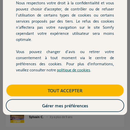
Nous respectons votre droit à la confidentialité et vous
Chauffage
Bonjour,
pouvez choisir d’accepter, de contrôler ou de refuser
Merci de préciser le type de votre motorisation.
l'utilisation de certains types de cookies ou certains
services proposés par des tiers. Le refus des cookies
Autres produits
Sylvain C.
il y a plus de 9 ans
n’affectera pas votre navigation sur le site Somfy
cependant votre expérience utilisateur sera moins
optimale.
Vous pouvez changer d'avis ou retirer votre
Bonjour
Devis avec un pro
consentement à tout moment via le centre de
et pour compléter ce que demande Sylvain, depuis quand est installé ce
préférences des cookies. Pour plus d’informations,
portail ?
veuillez consulter notre
politique de cookies
.
Contact
Anonyme
il y a plus de 9 ans
Boutique
TOUT ACCEPTER
Autrement dit, est il sous garantie ?
Gérer mes préférences
Sylvain C.
il y a plus de 9 ans