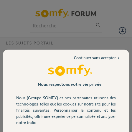
Particuliers
Professionnels
Forum
LES SUJETS PORTAIL
Volet
Avez vous une réponse a ma question ?
Continuer sans accepter →
Mon portail double battant motorisé ne tient pas fermer des qu'il y a
Portail
du vent qui frappe dessus même avec les réglage de limitation de
couple en fermeture et ouverture règle sur 10 qui est le reglage maxi
Garage
Nous respectons votre vie privée
Franck L.
il y a plus de 9 ans
Nous (Groupe SOMFY) et nos partenaires utilisons des
Sécurité
technologies telles que les cookies sur notre site pour les
finalités suivantes: Personnaliser le contenu et les
publicités, offrir une expérience personnalisée et analyser
Domotique
Réponses
notre trafic.