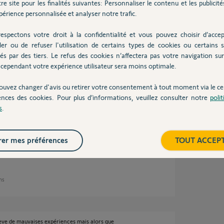
re site pour les finalités suivantes: Personnaliser le contenu et les publicités
ans
érience personnalisée et analyser notre trafic.
espectons votre droit à la confidentialité et vous pouvez choisir d’accep
ler ou de refuser l'utilisation de certains types de cookies ou certains s
rte dans la réalisation de cette solution car
és par des tiers. Le refus des cookies n’affectera pas votre navigation sur 
s et les ampoules sont des fluocompactes.
cependant votre expérience utilisateur sera moins optimale.
ouvez changer d'avis ou retirer votre consentement à tout moment via le ce
ences des cookies. Pour plus d’informations, veuillez consulter notre
poli
s
.
er mes préférences
TOUT ACCEP
logie est une vrai m.
ans
lève de mauvaises expériences mais alors que