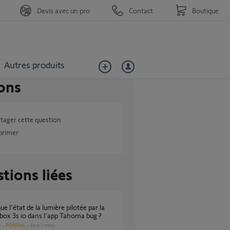
Devis avec un pro
Contact
Boutique
Autres produits
ons
tager cette question
primer
tions liées
box 3s io dans l'app Tahoma bug ?
PORTAIL
il y a 3 mois
s