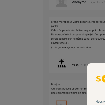
Anonyme
il y a plus de 
grand merci pour votre réponse, j'ai parcou
parlez.
Cela m'a permis de réaliser à quel point le c
Du coup, n'est-il pas plus simple (si c'est pos
serait appairé sur le même canal de l'ouvertur
l'interrupteur ?
je dis ça, mais je n'y connais rien...
yo D.
il y a plus de 9 ans
Bonjour,
Oui vous pouvez piloter un module avec la 
une commande filaire en direct.
Nous (