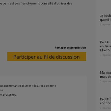
 ce n'est pas franchement conseillé d'utiliser des
Je souhaiterais allumer la lumière exterieure
quand le
1
réponse
problème gestion verrouillage portail
couliss
Partager cette question
Elixo 5
Participer au fil de discussion
3
réponse
Ma box TaHoma ne détecte pas les caméra
mais de
5
réponse
mes permettant d'allumer l'éclairage de zone
ves.
nt proscrites.
problème survenu appareillage kit
connect
3
réponse