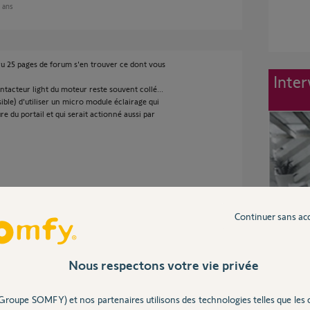
9 ans
ru 25 pages de forum s'en trouver ce dont vous
Inter
ontacteur light du moteur reste souvent collé...
sible) d'utiliser un micro module éclairage qui
e du portail et qui serait actionné aussi par
Continuer sans ac
même canal de télécommande que le portail et
Nous respectons votre vie privée
Groupe SOMFY) et nos partenaires utilisons des technologies telles que les 