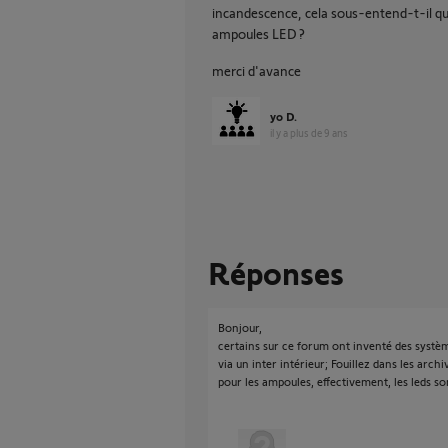
incandescence, cela sous-entend-t-il que
ampoules LED ?
merci d'avance
yo D.
il y a plus de 9 ans
Réponses
Bonjour,
certains sur ce forum ont inventé des systè
via un inter intérieur; Fouillez dans les archi
pour les ampoules, effectivement, les leds so