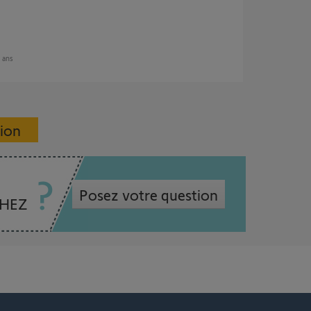
9 ans
sion
Posez votre question
CHEZ