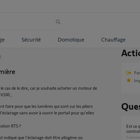
ge
Sécurité
Domotique
Chauffage
Acti
S
umière
Par
Im
 le cas de le dire, car je souhaite acheter un moteur de
 V100 ;
Ques
faire pour que les lumières qui sont sur les piliers
'éclairage sans avoir à ouvrir le portail pour qu'elles
lution RTS ?
Est ce que l'état de la lumière pilotée par la
control
st indiqué que l'éclairage doit être allogène ou
3
réponse