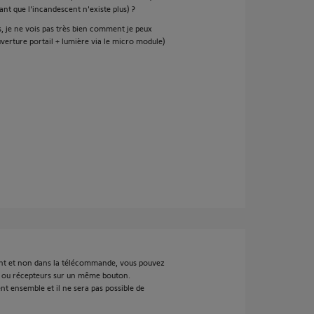
nant que l'incandescent n'existe plus) ?
s, je ne vois pas très bien comment je peux
verture portail + lumière via le micro module)
nt et non dans la télécommande, vous pouvez
s ou récepteurs sur un même bouton.
t ensemble et il ne sera pas possible de