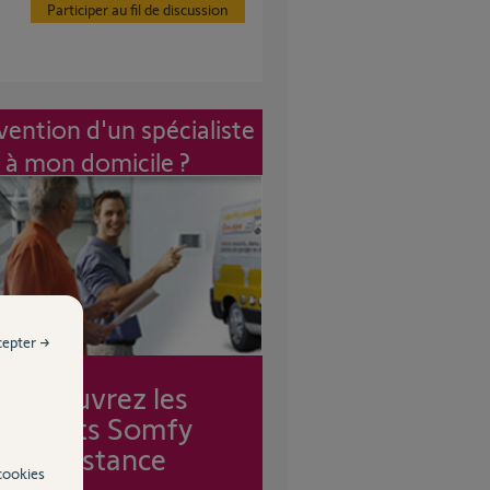
Participer au fil de discussion
vention d'un spécialiste
à mon domicile ?
cepter →
Découvrez les
forfaits Somfy
Assistance
cookies