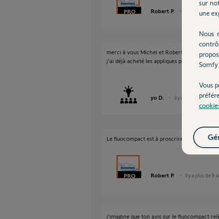
sur not
Robert P.
il y a plus de 9 
une exp
Nous r
contrô
merci à vous Michel et Robert, cela me confo
propos
j'ai déjà acheté les appliques pour les pilier
Somfy 
Vous p
préfér
yo D.
il y a plus de 9 ans
cookie
Gér
Le fluocompact est à proscrire, cette techno
Robert P.
il y a plus de 9 
j'imagine que ton avis sur le fluocompact re