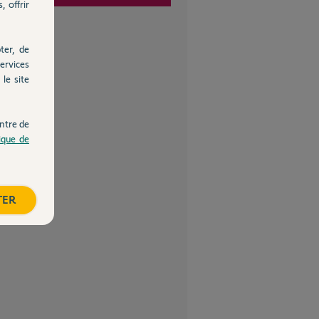
, offrir
ter, de
ervices
le site
ntre de
tique de
TER