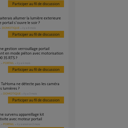
Participer au fil de discussion
 portail s'ouvre le soir ?
DOMOTIQUE
il y a 6 mois
Participer au fil de discussion
ant en mode piéton avec motorisation
00 3S RTS ?
PORTAIL
il y a 4 mois
s
Participer au fil de discussion
s lumières ?
DOMOTIQUE
il y a 3 mois
s
Participer au fil de discussion
ivite avec moteur portail
PORTAIL
il y a environ 2 mois
s