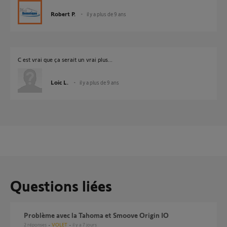
Robert P.
il y a plus de 9 ans
C est vrai que ça serait un vrai plus...
Loic L.
il y a plus de 9 ans
Questions liées
Problème avec la Tahoma et Smoove Origin IO
2
réponses
VOLET
il y a 7 jours