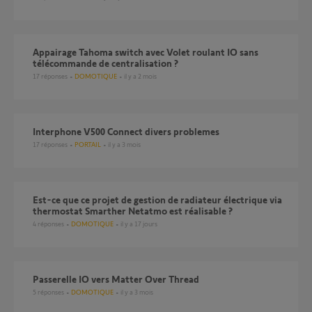
Appairage Tahoma switch avec Volet roulant IO sans
télécommande de centralisation ?
17
réponses
DOMOTIQUE
il y a 2 mois
Interphone V500 Connect divers problemes
17
réponses
PORTAIL
il y a 3 mois
Est-ce que ce projet de gestion de radiateur électrique via
thermostat Smarther Netatmo est réalisable ?
4
réponses
DOMOTIQUE
il y a 17 jours
Passerelle IO vers Matter Over Thread
5
réponses
DOMOTIQUE
il y a 3 mois