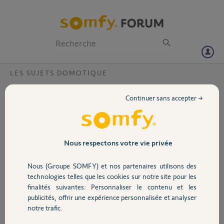
Particuliers
Professionnels
Forum
LES SUJETS DOMOTIQUE
Volet
Interphone IO compatible avec
Continuer sans accepter →
Tahoma pour répondre depuis portable
Portail
même en cas d'absence?
Bonjour,
Garage
Nous respectons votre vie privée
Existe-t-il un interphone/visiophone IO compatible avec Tahoma
pour répondre depuis portable même en cas d'absence?
Nous (Groupe SOMFY) et nos partenaires utilisons des
Sécurité
technologies telles que les cookies sur notre site pour les
Merci.
finalités suivantes: Personnaliser le contenu et les
publicités, offrir une expérience personnalisée et analyser
Domotique
David P.
notre trafic.
il y a plus de 9 ans