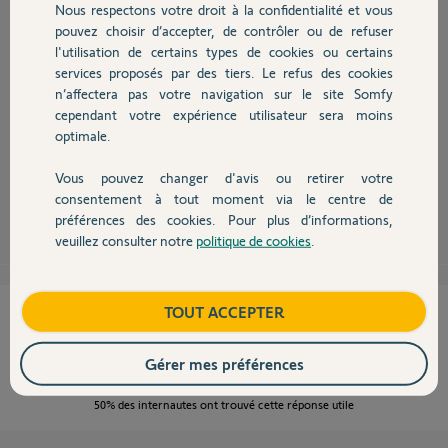
Participer au fil de discussion
Nous respectons votre droit à la confidentialité et vous
Chauffage
pouvez choisir d’accepter, de contrôler ou de refuser
l'utilisation de certains types de cookies ou certains
services proposés par des tiers. Le refus des cookies
Autres produits
n’affectera pas votre navigation sur le site Somfy
cependant votre expérience utilisateur sera moins
Bonsoir,
optimale.
Il n'existe encore pas de visiophone IO compatible avec Tahoma à ce
jour.
Vous pouvez changer d'avis ou retirer votre
Devis avec un pro
consentement à tout moment via le centre de
Sylvain C.
il y a plus de 9 ans
préférences des cookies. Pour plus d’informations,
veuillez consulter notre
politique de cookies
.
Contact
Boutique
TOUT ACCEPTER
Cette réponse vous a-t-elle aidé ?
NON
OUI
Gérer mes préférences
50%
des internautes ont trouvé cette réponse utile