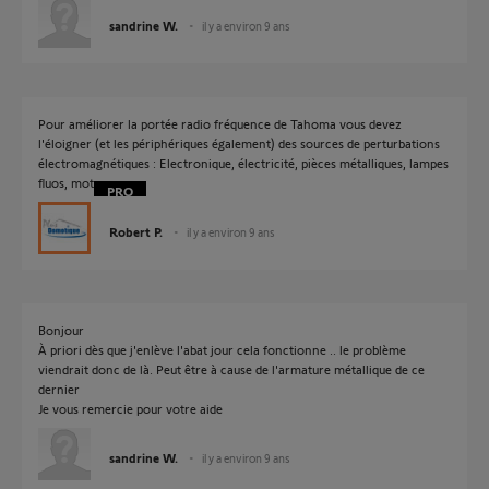
sandrine W.
il y a environ 9 ans
Pour améliorer la portée radio fréquence de Tahoma vous devez
l'éloigner (et les périphériques également) des sources de perturbations
électromagnétiques : Electronique, électricité, pièces métalliques, lampes
fluos, moteurs, ...
Robert P.
il y a environ 9 ans
Bonjour
À priori dès que j'enlève l'abat jour cela fonctionne .. le problème
viendrait donc de là. Peut être à cause de l'armature métallique de ce
dernier
Je vous remercie pour votre aide
sandrine W.
il y a environ 9 ans