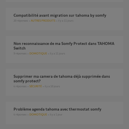
compatibilité avant migration sur tahoma by somfy
20
réponses
AUTRES PRODUITS
il y a 11 jours
Non reconnaissance de ma Somfy Protect dans TAHOMA
Switch
9
réponses
DOMOTIQUE
il y a 11 jours
Supprimer ma camera de tahoma déjà supprimée dans
somfy protect?
4
réponses
SÉCURITÉ
il y a 10 jours
Problème agenda tahoma avec thermostat somfy
4
réponses
DOMOTIQUE
il y a 1 jour