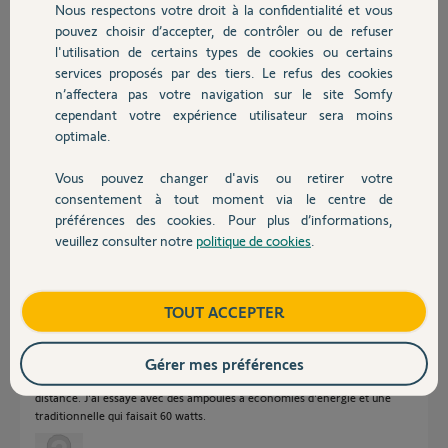
Nous respectons votre droit à la confidentialité et vous
Chauffage
il y a environ 9 ans
pouvez choisir d’accepter, de contrôler ou de refuser
Participer au fil de discussion
l'utilisation de certains types de cookies ou certains
services proposés par des tiers. Le refus des cookies
Autres produits
n’affectera pas votre navigation sur le site Somfy
cependant votre expérience utilisateur sera moins
Réponses
optimale.
Vous pouvez changer d'avis ou retirer votre
Devis avec un pro
Bonjour,
consentement à tout moment via le centre de
Avez-vous fais cette association avec la douille à proximité de Tahoma ?
préférences des cookies. Pour plus d’informations,
Quel type d'ampoule avez vous branché sur cette douille ?
veuillez consulter notre
politique de cookies
.
Contact
Robert P.
il y a environ 9 ans
Boutique
TOUT ACCEPTER
Gérer mes préférences
Merci Robert P. pour votre réponse
La douille est dans la même pièce que la Tahoma a environ 4 mètres de
distance. J'ai essayé avec des ampoules à économies d'énergie et une
traditionnelle qui faisait 60 watts.