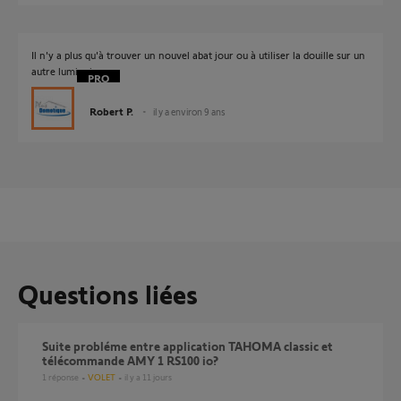
Il n'y a plus qu'à trouver un nouvel abat jour ou à utiliser la douille sur un
autre luminaire.
Robert P.
il y a environ 9 ans
Questions liées
Suite probléme entre application TAHOMA classic et
télécommande AMY 1 RS100 io?
1
réponse
VOLET
il y a 11 jours