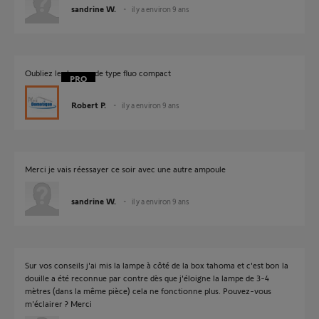
sandrine W.
il y a environ 9 ans
Oubliez les lampes de type fluo compact
Robert P.
il y a environ 9 ans
Merci je vais réessayer ce soir avec une autre ampoule
sandrine W.
il y a environ 9 ans
Sur vos conseils j'ai mis la lampe à côté de la box tahoma et c'est bon la
douille a été reconnue par contre dès que j'éloigne la lampe de 3-4
mètres (dans la même pièce) cela ne fonctionne plus. Pouvez-vous
m'éclairer ? Merci