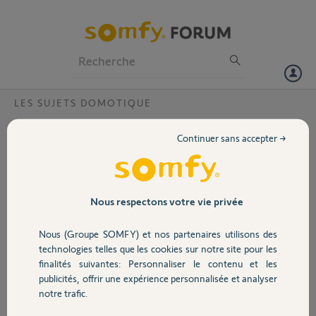
Particuliers
Professionnels
Forum
LES SUJETS DOMOTIQUE
Volet
douille somfy et tahoma ?
Continuer sans accepter →
Bonjour,
Portail
J'ai acheté une douille somfy mais je n'arrive pas à la configurer avec
tahoma.
J'ai fait ajouter un matériel rts, sans télécommande, appuyer pendant
Garage
Nous respectons votre vie privée
5 sec sur le bouton on/off(jusqu'à ce qu'il clignote) puis sur l'ajout.
Mais quand j'appuie sur tester, rien ne se passe ... pourtant la douille
Nous (Groupe SOMFY) et nos partenaires utilisons des
fonctionne quand j'appuie manuellement sur le bouton on/off
Sécurité
technologies telles que les cookies sur notre site pour les
quelqu'un peut il m'aider ?
finalités suivantes: Personnaliser le contenu et les
Merci
publicités, offrir une expérience personnalisée et analyser
Sandrine
Domotique
notre trafic.
sandrine W.