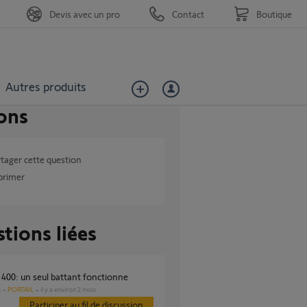
Devis avec un pro
Contact
Boutique
Autres produits
ons
tager cette question
primer
tions liées
a 400: un seul battant fonctionne
PORTAIL
il y a environ 2 mois
s
Participer au fil de discussion