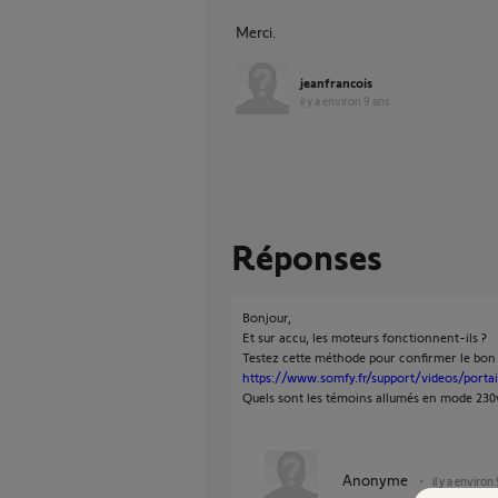
Merci.
jeanfrancois
il y a environ 9 ans
Réponses
Bonjour,
Et sur accu, les moteurs fonctionnent-ils ?
Testez cette méthode pour confirmer le bo
https://www.somfy.fr/support/videos/portai
Quels sont les témoins allumés en mode 230
Anonyme
il y a environ