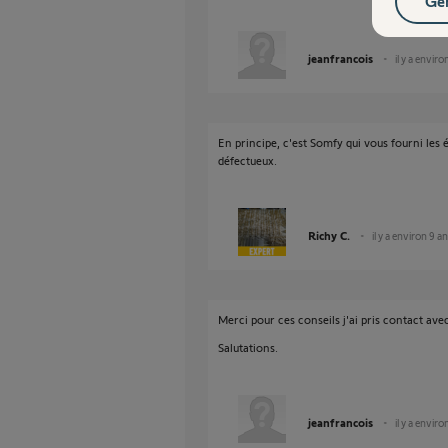
Gér
jeanfrancois
il y a enviro
En principe, c'est Somfy qui vous fourni les
défectueux.
Richy C.
il y a environ 9 a
Merci pour ces conseils j'ai pris contact ave
Salutations.
jeanfrancois
il y a enviro