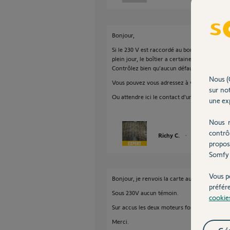
Bonjour,
Si le 230 V est raccordé au bon endroit sur l
plein jour, le boîtier a certainement rendu 
Contrôlez bien qu'aucun défaut de branchem
Nous (
Vous pouvez vous adressez à votre point de 
sur not
Ou attendre ici le contact d'un Technicien S
une exp
Nous r
contrô
Richy C.
il y a environ 9 a
propos
Somfy 
Vous p
Bonjour, je renvois la carte au SAV qui a du f
préfér
Sous 230V aucun témoin.
cookie
Sur accus les deux moteurs fonctionnent dan
Merci.