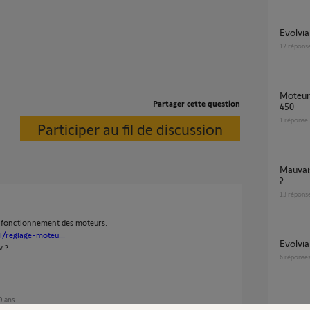
Evolvi
12
répons
Moteur de remplacement pour Evolvia 400
Partager cette question
450
1
réponse
Participer au fil de discussion
Mauvais fonctionnement portail Evolvia 400
?
13
répons
n fonctionnement des moteurs.
l/reglage-moteu...
evolvi
v ?
6
réponse
 9 ans