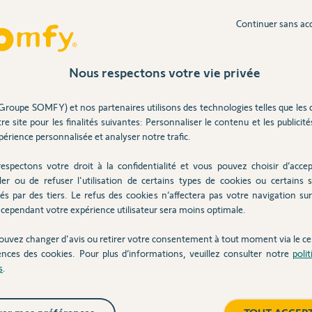
Continuer sans ac
Inter
e boîtier et qu'aucun voyant n'est allumé en
Nous respectons votre vie privée
l'âme pour une raison inconnue.
ent ne soit présent.
Groupe SOMFY) et nos partenaires utilisons des technologies telles que les 
vente.
re site pour les finalités suivantes: Personnaliser le contenu et les publicités
omfy.
érience personnalisée et analyser notre trafic.
espectons votre droit à la confidentialité et vous pouvez choisir d’accep
ler ou de refuser l'utilisation de certains types de cookies ou certains s
ns
és par des tiers. Le refus des cookies n’affectera pas votre navigation sur 
cependant votre expérience utilisateur sera moins optimale.
ouvez changer d'avis ou retirer votre consentement à tout moment via le ce
lasher.
ences des cookies. Pour plus d’informations, veuillez consulter notre
poli
s
.
s les deux sens.