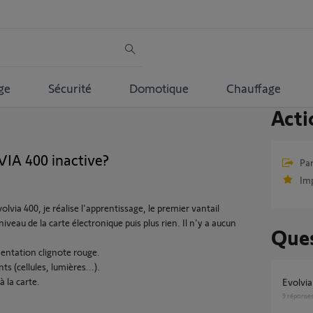
ge
Sécurité
Domotique
Chauffage
Acti
IA 400 inactive?
Par
Im
via 400, je réalise l'apprentissage, le premier vantail
iveau de la carte électronique puis plus rien. Il n'y a aucun
Ques
imentation clignote rouge.
s (cellules, lumières...).
 la carte.
Evolvi
9
réponse