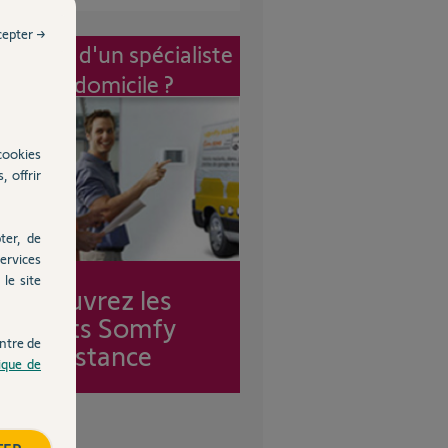
cepter →
vention d'un spécialiste
à mon domicile ?
cookies
, offrir
ter, de
ervices
le site
Découvrez les
forfaits Somfy
ntre de
Assistance
tique de