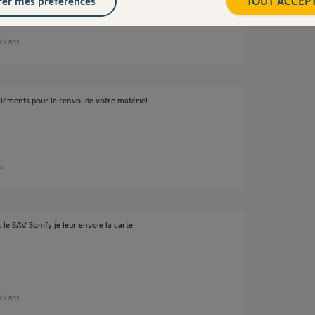
er mes préférences
TOUT ACCEP
n 9 ans
 éléments pour le renvoi de votre matériel
ns
c le SAV Somfy je leur envoie la carte.
n 9 ans