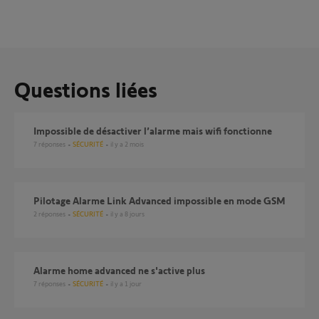
Questions liées
Impossible de désactiver l’alarme mais wifi fonctionne
7
réponses
SÉCURITÉ
il y a 2 mois
Pilotage Alarme Link Advanced impossible en mode GSM
2
réponses
SÉCURITÉ
il y a 8 jours
Alarme home advanced ne s'active plus
7
réponses
SÉCURITÉ
il y a 1 jour