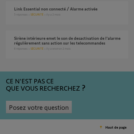
Link Essential non connecté / Alarme activée
5
réponses
SÉCURITÉ
il y a 2 mois
Sirène intérieure emet le son de desactivation de l'alarme
régulièrement sans action sur les telecommandes
6
réponses
SÉCURITÉ
il y a environ 2 mois
CE N'EST PAS CE
QUE VOUS RECHERCHEZ
Posez votre question
Haut de page