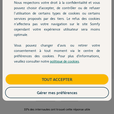
Nous respectons votre droit à la confidentialité et vous
Chauffage
pouvez choisir d’accepter, de contrôler ou de refuser
Bonjour Joël,
l'utilisation de certains types de cookies ou certains
Votre Link a été désarmé par nos équipes.
services proposés par des tiers. Le refus des cookies
Autres produits
Je vous invite à vous reconnecter sur l'application Somfy Protect et
n’affectera pas votre navigation sur le site Somfy
tester le comportement de votre alarme. Il se peut que vous soyez obligé
cependant votre expérience utilisateur sera moins
de redémarrer votre Link. Pour cela, suivez les procédures ci-dessous :
optimale.
http://forum.somfy.fr/questions/1279560-redemarrer-link-m...
Vous pouvez changer d'avis ou retirer votre
Bonne journée !
Devis avec un pro
consentement à tout moment via le centre de
préférences des cookies. Pour plus d’informations,
Halima M.
il y a environ 9 ans
veuillez consulter notre
politique de cookies
.
Contact
Boutique
TOUT ACCEPTER
Cette réponse vous a-t-elle aidé ?
Gérer mes préférences
NON
OUI
33%
des internautes ont trouvé cette réponse utile