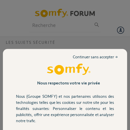
Particuliers
Professionnels
Forum
LES SUJETS SÉCURITÉ
Volet
Désactiver l'alarme sans le link
Continuer sans accepter →
Suite au bug se somfy j'ai essaye de réinitialiser mon link depuis
Portail
Impossible de désactiver mon alarme qui est sur mode nuitdu coup
plus de liaison avec le link impossible de se reconnecter en Wifi.A
chaque tentative le système me demande de désactiver l'alarme ???
Garage
Nous respectons votre vie privée
quelle est la procédure à suivre pour remédier à ce problème.
Nous (Groupe SOMFY) et nos partenaires utilisons des
Sécurité
joel D.
technologies telles que les cookies sur notre site pour les
il y a environ 9 ans
finalités suivantes: Personnaliser le contenu et les
publicités, offrir une expérience personnalisée et analyser
Domotique
notre trafic.