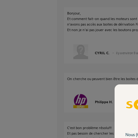
Bonjour,
Et comment fait-on quand les moteurs sont p
n'avons pas accès aux boites de dérivation ?
Et non je n'ai pas jouer avec les boutons pro
CYRIL C.
il y a environ 9 
On cherche ou peuvent bien être les boites de
Philippe H.
il y a environ
C'est bon problème résolu!!!
Et pas besoin de chercher les boites de déri
Nous (