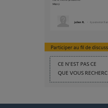
Merci
julien R.
il y a environ 9 a
Participer au fil de discus
CE N'EST PAS CE
QUE VOUS RECHER