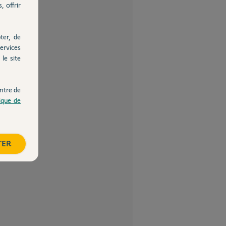
, offrir
ter, de
ervices
le site
ntre de
tique de
TER