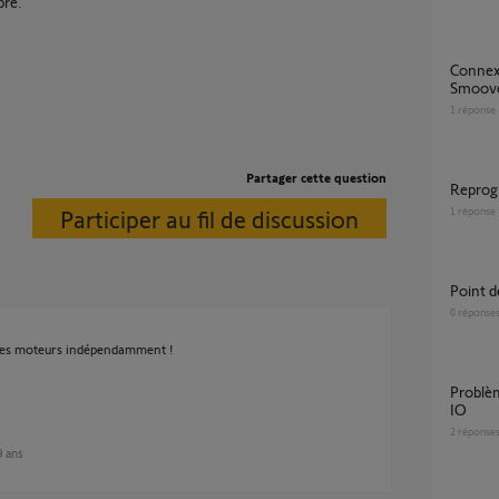
bre.
Connexion fortuite de ma commande
Smoove 
1
réponse
Partager cette question
repro
Participer au fil de discussion
1
réponse
Point
0
réponse
t les moteurs indépendamment !
Problème avec la Tahoma et Smoove Origin
IO
2
réponse
 9 ans