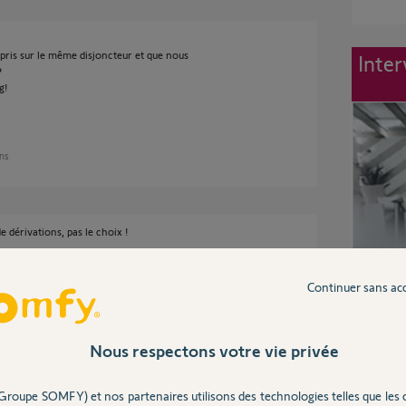
ris sur le même disjoncteur et que nous
Inter
?
g!
ans
 dérivations, pas le choix !
Continuer sans ac
 9 ans
Nous respectons votre vie privée
vation comme évoquer par Philippe, il y a
Groupe SOMFY) et nos partenaires utilisons des technologies telles que les 