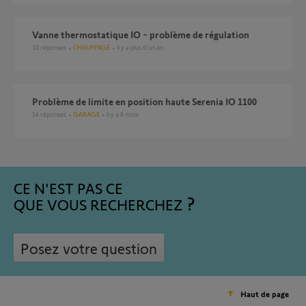
Vanne thermostatique IO - problème de régulation
10
réponses
CHAUFFAGE
il y a plus d'un an
Problème de limite en position haute Serenia IO 1100
14
réponses
GARAGE
il y a 6 mois
CE N'EST PAS CE
QUE VOUS RECHERCHEZ
Posez votre question
Haut de page