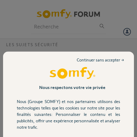
Particuliers
Professionnels
Forum
LES SUJETS SÉCURITÉ
Volet
Problème longueur du paramètre incorrect
Continuer sans accepter →
Bonjour
Portail
J'ai un problème pour
retirer les code d'accès
Garage
Nous respectons votre vie privée
dans la partie "réglage
des codes d'accès" Je
Nous (Groupe SOMFY) et nos partenaires utilisons des
souhaite retirer l'utilisateur 2 et 3 mais impossible. J'ai une erreur
Sécurité
technologies telles que les cookies sur notre site pour les
suite a la validation : Longueur du paramètre incorrect. En effet je
finalités suivantes: Personnaliser le contenu et les
vide les champs. Du coups comment les retirer ?
publicités, offrir une expérience personnalisée et analyser
Domotique
notre trafic.