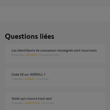
Questions liées
Les identifiants de connexion renseignés sont incorrects
10
réponses
SÉCURITÉ
il y a environ 2 mois
Code C6 sur AXROLL ?
3
réponses
GARAGE
il y a 5 mois
Volet qui s’ouvre tout seul
5
réponses
DOMOTIQUE
il y a 6 mois