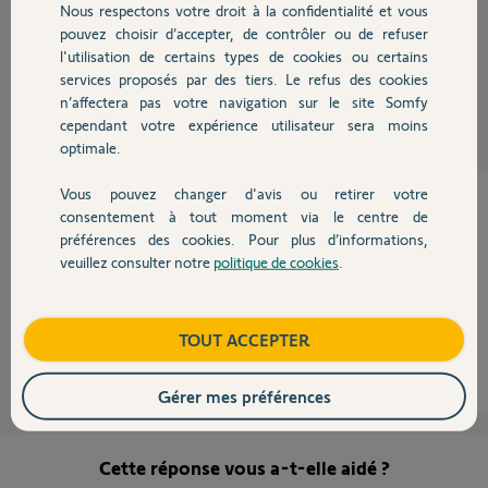
Nous respectons votre droit à la confidentialité et vous
Chauffage
pouvez choisir d’accepter, de contrôler ou de refuser
l'utilisation de certains types de cookies ou certains
Mathieu D.
services proposés par des tiers. Le refus des cookies
Autres produits
il y a environ 9 ans
n’affectera pas votre navigation sur le site Somfy
Participer au fil de discussion
cependant votre expérience utilisateur sera moins
optimale.
Vous pouvez changer d'avis ou retirer votre
Devis avec un pro
consentement à tout moment via le centre de
préférences des cookies. Pour plus d’informations,
Bonsoir
veuillez consulter notre
politique de cookies
.
Contact
entrez un simple "0" dans chaque champs.
Bonne soirée !
Boutique
TOUT ACCEPTER
Anonyme
il y a environ 9 ans
Gérer mes préférences
Cette réponse vous a-t-elle aidé ?