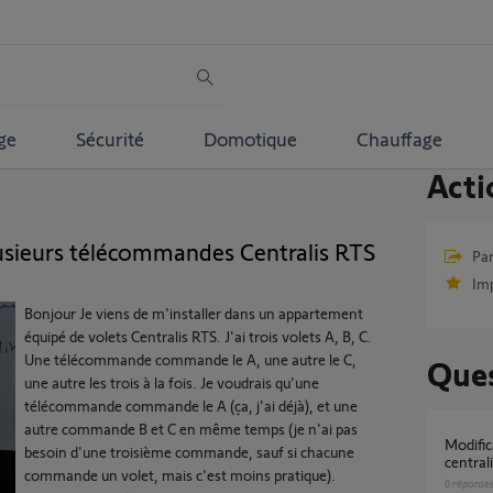
ge
Sécurité
Domotique
Chauffage
Acti
sieurs télécommandes Centralis RTS
Par
Im
Bonjour Je viens de m'installer dans un appartement
équipé de volets Centralis RTS. J'ai trois volets A, B, C.
Une télécommande commande le A, une autre le C,
Ques
une autre les trois à la fois. Je voudrais qu'une
télécommande commande le A (ça, j'ai déjà), et une
autre commande B et C en même temps (je n'ai pas
Modification programmation Telecommande
besoin d'une troisième commande, sauf si chacune
centrali
commande un volet, mais c'est moins pratique).
0
réponse