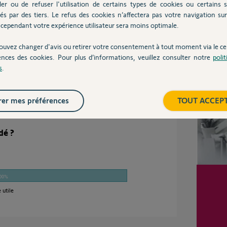
ler ou de refuser l'utilisation de certains types de cookies ou certains s
ne TC dans les VR en isolant électriquement le VR A
pas des prog sur VR B/C.
és par des tiers. Le refus des cookies n’affectera pas votre navigation sur 
la Tc:
cependant votre expérience utilisateur sera moins optimale.
upport/videos/volet-roulant/reglage...
pilotera les VR B et C.
ouvez changer d'avis ou retirer votre consentement à tout moment via le ce
Inter
ences des cookies. Pour plus d’informations, veuillez consulter notre
poli
s
.
il y a environ 9 ans
er mes préférences
TOUT ACCEP
dé ?
00%
 utile