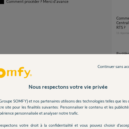
Comment procéder ? Merci d'avance
Comment régler un point de commande
Central
RTS ?
11
répons
Probl
6
réponse
Continuer sans ac
chronis easy RTS ne fonctionne plus et
Partager cette question
appaira
Nous respectons votre vie privée
Participer au fil de discussion
10
répons
Groupe SOMFY) et nos partenaires utilisons des technologies telles que les 
re site pour les finalités suivantes: Personnaliser le contenu et les publicités
J'ai besoin d'une équivalence de référence de
érience personnalisée et analyser notre trafic.
comman
154195B
espectons votre droit à la confidentialité et vous pouvez choisir d’accep
1
réponse
 des VR par appui long >7s sur le bouton prog.