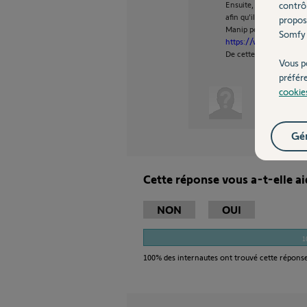
contrô
Ensuite, enregistrez u
afin qu'il ne s'affecte 
propos
Manip pour enregistrer 
Somfy 
https://www.somfy.fr/s
De cette manière la TC 
Vous p
préfér
cookie
Anonyme
Gér
Cette réponse vous a-t-elle ai
NON
OUI
1
100%
des internautes ont trouvé cette réponse