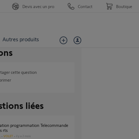
Devis avec un pro
Contact
Boutique
Autres produits
ons
tager cette question
primer
tions liées
s rts
VOLET
il y a 2 mois
s