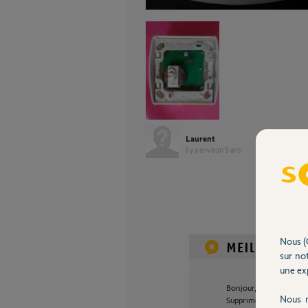
Laurent
il y a environ 9 ans
Nous (
sur not
une exp
Bonjour,
Nous r
Supprimez les TC B et C