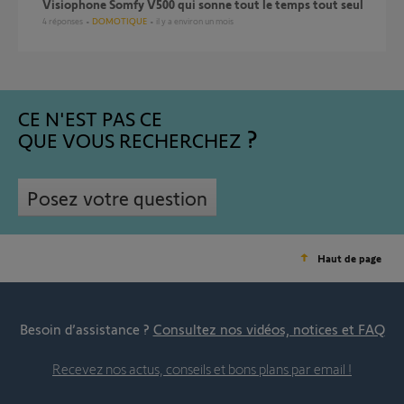
Visiophone Somfy V500 qui sonne tout le temps tout seul
4
réponses
DOMOTIQUE
il y a environ un mois
CE N'EST PAS CE
QUE VOUS RECHERCHEZ
Posez votre question
Haut de page
Besoin d’assistance ?
Consultez nos vidéos, notices et FAQ
Recevez nos actus, conseils et bons plans par email !