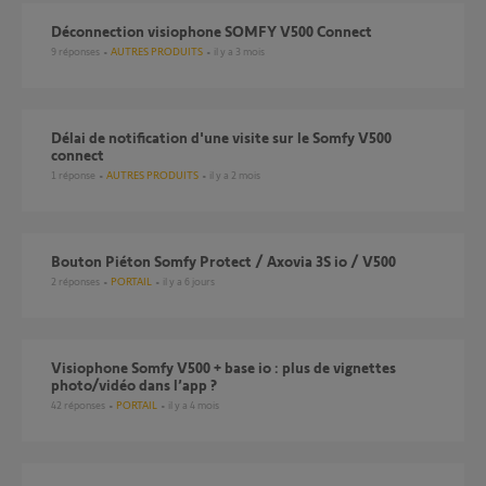
Déconnection visiophone SOMFY V500 Connect
9
réponses
AUTRES PRODUITS
il y a 3 mois
Délai de notification d'une visite sur le Somfy V500
connect
1
réponse
AUTRES PRODUITS
il y a 2 mois
Bouton Piéton Somfy Protect / Axovia 3S io / V500
2
réponses
PORTAIL
il y a 6 jours
Visiophone Somfy V500 + base io : plus de vignettes
photo/vidéo dans l’app ?
42
réponses
PORTAIL
il y a 4 mois