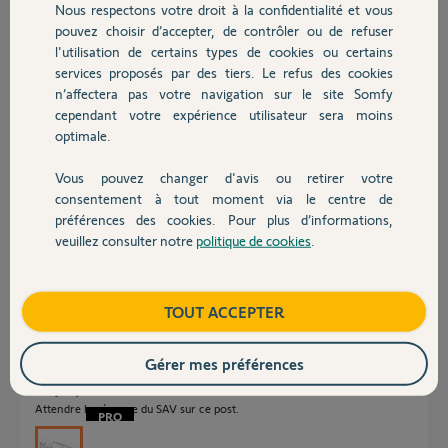
Nous respectons votre droit à la confidentialité et vous
est impossible de voir les visiteurs en entier sauf s'ils se penchent!!!
Chauffage
pouvez choisir d’accepter, de contrôler ou de refuser
La taille et forme du bouton de sonnerie (rond) n'est pas adapté à un
l'utilisation de certains types de cookies ou certains
nom composé ou à plusieurs noms!!!
Concision: produit très cher et bien loin de mes attentes étant client
services proposés par des tiers. Le refus des cookies
Autres produits
fidèle de la marque Somfy.
n’affectera pas votre navigation sur le site Somfy
Espérant qu'une prochaine version du logiciel puisse résoudre ces
cependant votre expérience utilisateur sera moins
problèmes ou du moins certains de ces défauts.
optimale.
Bien cordialement,
Vous pouvez changer d'avis ou retirer votre
Devis avec un pro
consentement à tout moment via le centre de
Thierry P.
préférences des cookies. Pour plus d’informations,
il y a environ 9 ans
veuillez consulter notre
politique de cookies
.
Participer au fil de discussion
Contact
Boutique
TOUT ACCEPTER
Réponses
Gérer mes préférences
Bonjour,
Attendre la réponse du SAV sur ce post.