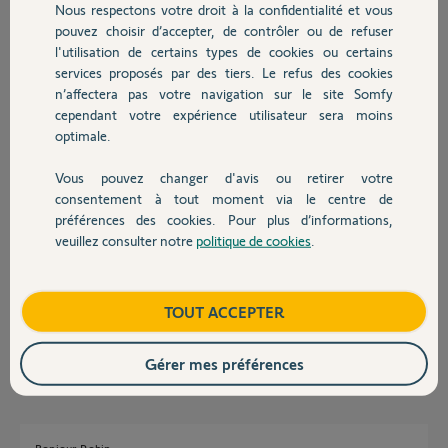
Participer au fil de discussion
Nous respectons votre droit à la confidentialité et vous
Chauffage
pouvez choisir d’accepter, de contrôler ou de refuser
l'utilisation de certains types de cookies ou certains
services proposés par des tiers. Le refus des cookies
Autres produits
Réponses
n’affectera pas votre navigation sur le site Somfy
cependant votre expérience utilisateur sera moins
optimale.
Bonjour
Vous pouvez changer d'avis ou retirer votre
de quel "module d'éclairage" s'agit-il ?
Devis avec un pro
consentement à tout moment via le centre de
préférences des cookies. Pour plus d’informations,
Anonyme
il y a presque 9 ans
veuillez consulter notre
politique de cookies
.
Contact
Boutique
TOUT ACCEPTER
Module de commande sans fil SOMFY - Eclairage intérieur
Robin E.
il y a presque 9 ans
Gérer mes préférences