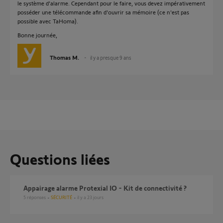
le système d'alarme. Cependant pour le faire, vous devez impérativement
posséder une télécommande afin d'ouvrir sa mémoire (ce n'est pas
possible avec TaHoma).
Bonne journée,
Thomas M.
il y a presque 9 ans
Questions liées
Appairage alarme Protexial IO - Kit de connectivité ?
5
réponses
SÉCURITÉ
il y a 23 jours