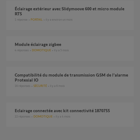
Éclairage extérieur avec Slidymoove 600 et micro module
RTS
1
réponse
PORTAIL
il y a environ un mois
Module éclairage zigbee
4
réponses
DOMOTIQUE
il y a 5 mois
compatibilité du module de transmission GSM de l'alarme
Protexial IO
16
réponses
SÉCURITÉ
il y a 6 mois
Eclairage connectée avec kit connectivité 1870755
22
réponses
DOMOTIQUE
il y a 4 mois