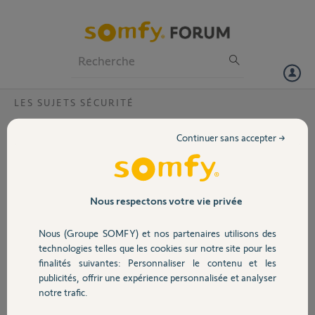
Particuliers
Professionnels
Forum
LES SUJETS SÉCURITÉ
Volet
protexial + module d'éclairage
Continuer sans accepter →
Bonjour,
Portail
je dispose d'une alarme somfy protexial ainsi que d'un module
d'éclairage sur lesquel j'ai branché une ampoule. Les deux
fonctionnent bien séparement
Garage
Nous respectons votre vie privée
j'ai vu que sur mon alarme protexial il était possible d'activer ou nom
un eclairage lors de la mise en route de l'alarme (par exemple). Par
Nous (Groupe SOMFY) et nos partenaires utilisons des
contre , cela ne fonctionne pas chez moi, faut il faire quelque chose
Sécurité
technologies telles que les cookies sur notre site pour les
de particulier? merci
finalités suivantes: Personnaliser le contenu et les
publicités, offrir une expérience personnalisée et analyser
Domotique
Robin E.
notre trafic.
il y a presque 9 ans