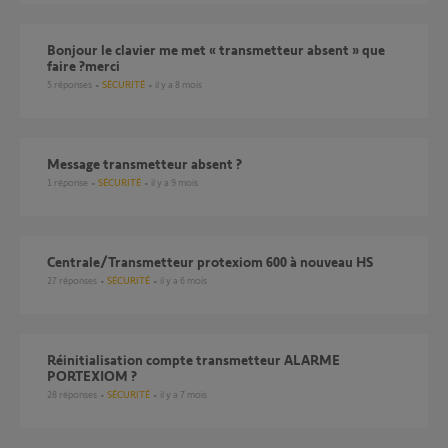
Bonjour le clavier me met « transmetteur absent » que
faire ?merci
5
réponses
SÉCURITÉ
il y a 8 mois
Message transmetteur absent ?
1
réponse
SÉCURITÉ
il y a 9 mois
Centrale/Transmetteur protexiom 600 à nouveau HS
27
réponses
SÉCURITÉ
il y a 6 mois
réinitialisation compte transmetteur ALARME
PORTEXIOM ?
28
réponses
SÉCURITÉ
il y a 7 mois