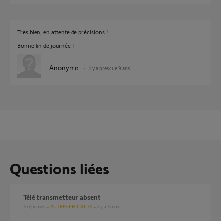
Très bien, en attente de précisions !
Bonne fin de journée !
Anonyme
il y a presque 9 ans
Questions liées
télé transmetteur absent
3
réponses
AUTRES PRODUITS
il y a 3 mois