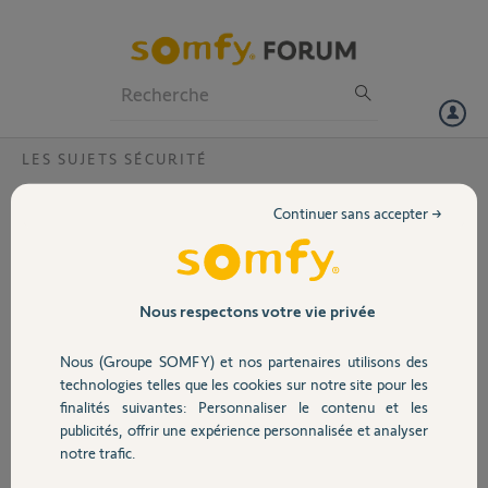
Particuliers
Professionnels
Forum
LES SUJETS SÉCURITÉ
Volet
Absence transmetteur comment le
Continuer sans accepter →
configurer ?
Portail
À la mise en veille avec la télécommande l'alarme se met aussitôt en
marche.
Garage
Après avoir rentré mon code sur le clavier, le message "transmetteur
Nous respectons votre vie privée
absent" s'affiche et impossible de rentrer autre chose.
J'ai essayé plusieurs procédures dans la centrale sans succès....
Nous (Groupe SOMFY) et nos partenaires utilisons des
Sécurité
technologies telles que les cookies sur notre site pour les
joel I.
finalités suivantes: Personnaliser le contenu et les
il y a presque 9 ans
publicités, offrir une expérience personnalisée et analyser
Domotique
Participer au fil de discussion
notre trafic.