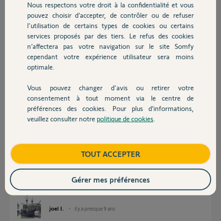
Nous respectons votre droit à la confidentialité et vous
Chauffage
pouvez choisir d’accepter, de contrôler ou de refuser
Réponses
l'utilisation de certains types de cookies ou certains
services proposés par des tiers. Le refus des cookies
Autres produits
n’affectera pas votre navigation sur le site Somfy
cependant votre expérience utilisateur sera moins
Bonjour
optimale.
il serait bien d'expliquer ce que vous avez déjà fait, ça nous éviterait de
vous poser des questions inutiles.
Vous pouvez changer d'avis ou retirer votre
Avez-vous changé les piles : centrale et clavier ?
Devis avec un pro
consentement à tout moment via le centre de
préférences des cookies. Pour plus d’informations,
Anonyme
il y a presque 9 ans
veuillez consulter notre
politique de cookies
.
Contact
Boutique
TOUT ACCEPTER
Merci pour votre réponse, mais je suis parti en vacances pour 3
semaines, et évidemment sans alarme.
Je vous recontacte à mon retour.
Gérer mes préférences
Cordialement
joel I.
il y a presque 9 ans