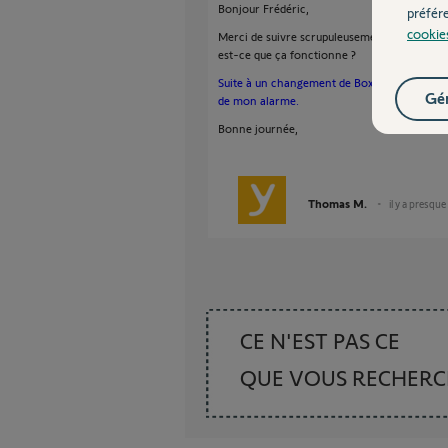
Bonjour Frédéric,
préfér
cookie
Merci de suivre scrupuleusement et dans son 
est-ce que ça fonctionne ?
Suite à un changement de Box ADSL, je n'ar
Gér
de mon alarme.
Bonne journée,
Thomas M.
il y a presque
CE N'EST PAS CE
QUE VOUS RECHER