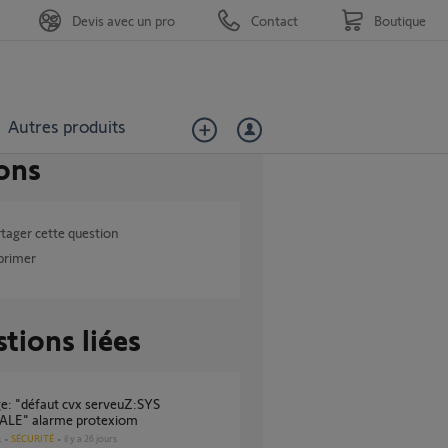
Devis avec un pro
Contact
Boutique
Autres produits
ons
tager cette question
primer
tions liées
LE" alarme protexiom
SÉCURITÉ
il y a 26 jours
s