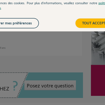
ences des cookies. Pour plus d’informations, veuillez consulter notre
poli
s
.
intégralité la procédure au lien ci-dessous,
Inter
rive plus à me connecter à mon interface PC
er mes préférences
TOUT ACCEP
 9 ans
Posez votre question
CHEZ