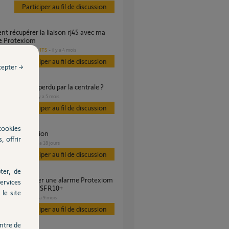
Participer au fil de discussion
le Protexiom
AUTRES PRODUITS
il y a 4 mois
Participer au fil de discussion
cepter →
ion internet perdu par la centrale ?
SÉCURITÉ
il y a 5 mois
es
Participer au fil de discussion
cookies
à la configuration
, offrir
SÉCURITÉ
il y a 18 jours
s
Participer au fil de discussion
ter, de
ervices
 nouvelle Box SFR10+
le site
SÉCURITÉ
il y a 9 mois
s
Participer au fil de discussion
ntre de