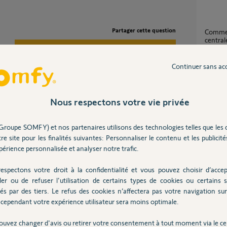
Partager cette question
Comment récupérer la liaison rj45 avec ma
centra
Participer au fil de discussion
1
réponse
Continuer sans ac
Connex
16
répons
Nous respectons votre vie privée
e votre carte IP soit HS.
Groupe SOMFY) et nos partenaires utilisons des technologies telles que les 
êtes assuré qu'elle soit bien branchée
Accès 
oin changez le câble.
re site pour les finalités suivantes: Personnaliser le contenu et les publicités
6
réponse
érience personnalisée et analyser notre trafic.
espectons votre droit à la confidentialité et vous pouvez choisir d’accep
Comment parametrer une alarme Protexiom
ler ou de refuser l'utilisation de certains types de cookies ou certains s
avec la
 9 ans
és par des tiers. Le refus des cookies n’affectera pas votre navigation sur 
3
réponse
cependant votre expérience utilisateur sera moins optimale.
ouvez changer d'avis ou retirer votre consentement à tout moment via le ce