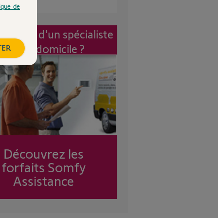
tique de
vention d'un spécialiste
à mon domicile ?
TER
Découvrez les
forfaits Somfy
Assistance