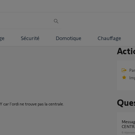
ge
Sécurité
Domotique
Chauffage
Acti
Par
Im
Ques
ar l'ordi ne trouve pas la centrale.
Message: "défaut cvx serveuZ:SYS
CENTRA
6
réponse