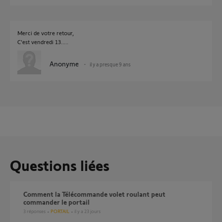
Merci de votre retour,
C'est vendredi 13.....
Anonyme
il y a presque 9 ans
Questions liées
Comment la Télécommande volet roulant peut
commander le portail
3
réponses
PORTAIL
il y a 23 jours