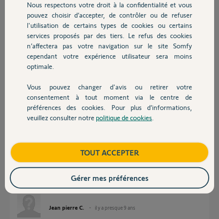
Participer au fil de discussion
Nous respectons votre droit à la confidentialité et vous
Chauffage
pouvez choisir d’accepter, de contrôler ou de refuser
l'utilisation de certains types de cookies ou certains
services proposés par des tiers. Le refus des cookies
Autres produits
Réponses
n’affectera pas votre navigation sur le site Somfy
cependant votre expérience utilisateur sera moins
optimale.
Bonjour,
Etes-vous bien en 3G ou en liaison Wifi ?
Vous pouvez changer d'avis ou retirer votre
Devis avec un pro
Avez-vous d'autres automatismes pilotables du Iphone ? Si oui testez-les.
consentement à tout moment via le centre de
préférences des cookies. Pour plus d’informations,
Anonyme
il y a presque 9 ans
veuillez consulter notre
politique de cookies
.
Contact
Boutique
TOUT ACCEPTER
je suis en 4G et ai essayé en wifi! finalement j'ai retrouvé la fonction en
débranchant ma tahoma, puis en la réalimentant! mon récepteur n'était
Gérer mes préférences
pas reconnu dans le processus . mystere, mystere...
merci quand même de votre attention.
Jean pierre C.
il y a presque 9 ans