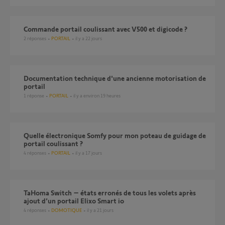
Commande portail coulissant avec V500 et digicode ?
2
réponses
PORTAIL
il y a 22 jours
Documentation technique d'une ancienne motorisation de
portail
1
réponse
PORTAIL
il y a environ 19 heures
Quelle électronique Somfy pour mon poteau de guidage de
portail coulissant ?
4
réponses
PORTAIL
il y a 17 jours
TaHoma Switch – états erronés de tous les volets après
ajout d’un portail Elixo Smart io
4
réponses
DOMOTIQUE
il y a 21 jours