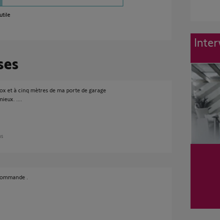
utile
Inter
ses
a box et à cinq mètres de ma porte de garage
eux. ....
ns
écommande .