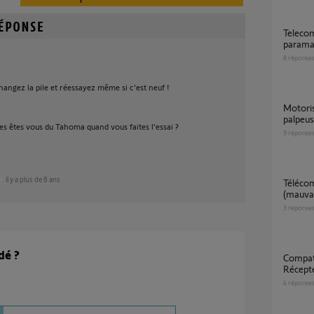
Telecommande Tahoma Serenity plus
parama
8
réponse
hangez la pile et réessayez même si c'est neuf !
Motorisation porte garage sans barre
palpeus
s êtes vous du Tahoma quand vous faites l'essai ?
9
réponse
il y a plus de 8 ans
télécommande alarme dysfonctionne
(mauvai
3
réponse
dé ?
Compatibilité WallSwitch 3CH io 1870560 et
Récept
4
réponse