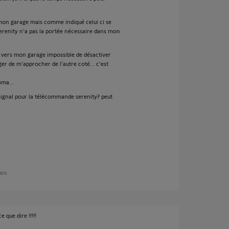
r mon garage mais comme indiqué celui ci se
renity n'a pas la portée nécessaire dans mon
e vers mon garage impossible de désactiver
ger de m'approcher de l'autre coté... c'est
oma...
e signal pour la télécommande serenity? peut
 ans
 que dire !!!!!