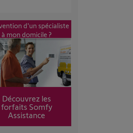
vention d'un spécialiste
à mon domicile ?
Découvrez les
forfaits Somfy
Assistance