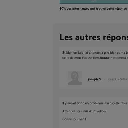
50%
50%
des internautes ont trouvé cette réponse 
Les autres répon
Et bien en fait j ai changé la pile hier et m
celle de mon épouse fonctionne nettement mi
joseph S.
il y a plus de 8 a
Il y aurait donc un problème avec cette tél
Attendez ici l'avis d'un Yellow.
Bonne journée !