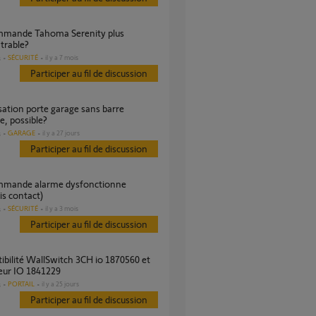
trable?
SÉCURITÉ
il y a 7 mois
s
Participer au fil de discussion
e, possible?
GARAGE
il y a 27 jours
s
Participer au fil de discussion
s contact)
SÉCURITÉ
il y a 3 mois
s
Participer au fil de discussion
eur IO 1841229
PORTAIL
il y a 25 jours
s
Participer au fil de discussion