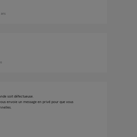
8 ans
ns
nde soit défectueuse.
je vous envoie un message en privé pour que vous
nelles.