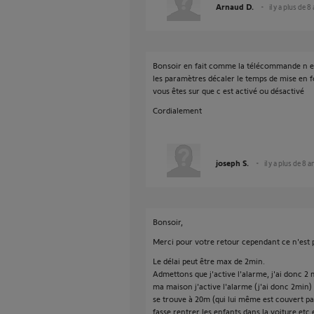
Arnaud D.
il y a plus de 8
Bonsoir en fait comme la télécommande n est 
les paramètres décaler le temps de mise en 
vous êtes sur que c est activé ou désactivé
Cordialement
joseph S.
il y a plus de 8 a
Bonsoir,
Merci pour votre retour cependant ce n'est 
Le délai peut être max de 2min.
Admettons que j'active l'alarme, j'ai donc 2 
ma maison j'active l'alarme (j'ai donc 2min
se trouve à 20m (qui lui même est couvert p
fasse rentrer les enfants dans la voiture etc 