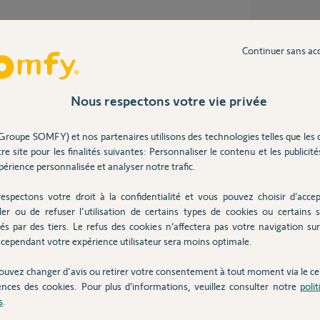
s
Continuer sans ac
de transmettre une info via la télécommande
ne de la base serenity sonne à chaque fois
Nous respectons votre vie privée
 sa sortie, est ce un défaut de jeunesse ?
Groupe SOMFY) et nos partenaires utilisons des technologies telles que les 
re site pour les finalités suivantes: Personnaliser le contenu et les publicités
érience personnalisée et analyser notre trafic.
 ans
espectons votre droit à la confidentialité et vous pouvez choisir d’accep
ler ou de refuser l'utilisation de certains types de cookies ou certains s
és par des tiers. Le refus des cookies n’affectera pas votre navigation sur 
cependant votre expérience utilisateur sera moins optimale.
ndre la portée radio de cette télécommande.
par mon garage c'est impossible car elle ne
ouvez changer d'avis ou retirer votre consentement à tout moment via le ce
evant ma porte d'entrée (et encore c'est limite)
ences des cookies. Pour plus d’informations, veuillez consulter notre
poli
s
.