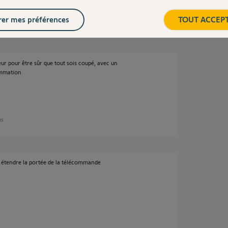
er mes préférences
TOUT ACCEP
 ans
ieur pour être sûr que tout sois coupé, avec un
rammation
ns
r étendre la portée de la télécommande