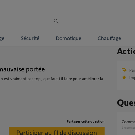
ge
Sécurité
Domotique
Chauffage
Acti
mauvaise portée
Par
Im
 est vraiment pas top , que faut t il faire pour améliorer la
Ques
Partager cette question
Comme
6
réponse
Participer au fil de discussion