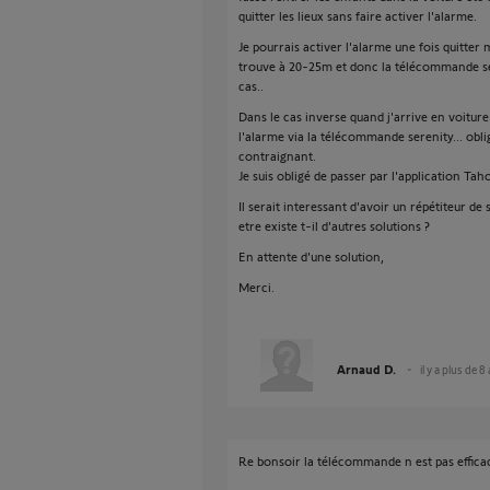
quitter les lieux sans faire activer l'alarme.
Je pourrais activer l'alarme une fois quitte
trouve à 20-25m et donc la télécommande se
cas..
Dans le cas inverse quand j'arrive en voitur
l'alarme via la télécommande serenity... obli
contraignant.
Je suis obligé de passer par l'application Tah
Il serait interessant d'avoir un répétiteur d
etre existe t-il d'autres solutions ?
En attente d'une solution,
Merci.
Arnaud D.
il y a plus de 8
Re bonsoir la télécommande n est pas efficace