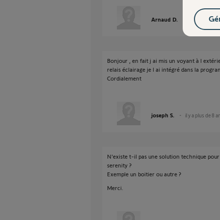
Gér
Arnaud D.
il y a plus de 8
Bonjour , en fait j ai mis un voyant à l extér
relais éclairage je l ai intégré dans la prog
Cordialement
joseph S.
il y a plus de 8 a
N'existe t-il pas une solution technique pou
serenity ?
Exemple un boitier ou autre ?
Merci.