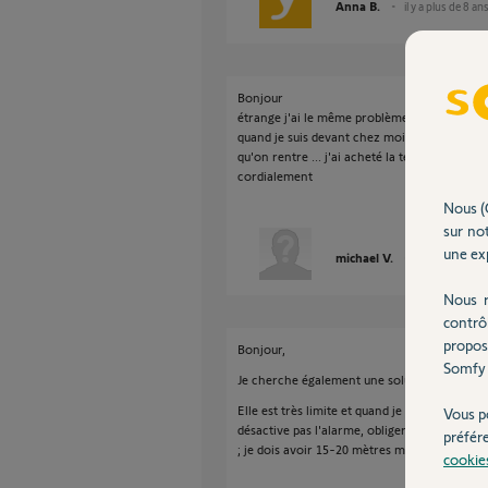
Anna B.
il y a plus de 8 an
Bonjour
étrange j'ai le même problème , impossible 
quand je suis devant chez moi... donc la sire
qu'on rentre ... j'ai acheté la télécommande à
cordialement
Nous (
sur not
une exp
michael V.
il y a plus de 8
Nous r
contrô
propos
Bonjour,
Somfy 
Je cherche également une solution pour éte
Elle est très limite et quand je veux rentrer 
Vous p
désactive pas l'alarme, obliger d'être juste d
préfér
; je dois avoir 15-20 mètres max. merci
cookie