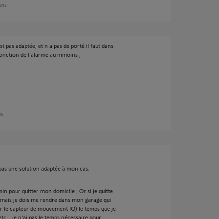
 ans
pas adaptée, et n a pas de porté il faut dans
fonction de l alarme au mmoins ,
ns
pas une solution adaptée à mon cas.
min pour quitter mon domicile ; Or si je quitte
) mais je dois me rendre dans mon garage qui
ar le capteur de mouvement IO) le temps que je
etc... je n'ai pas le temps nécessaire pour