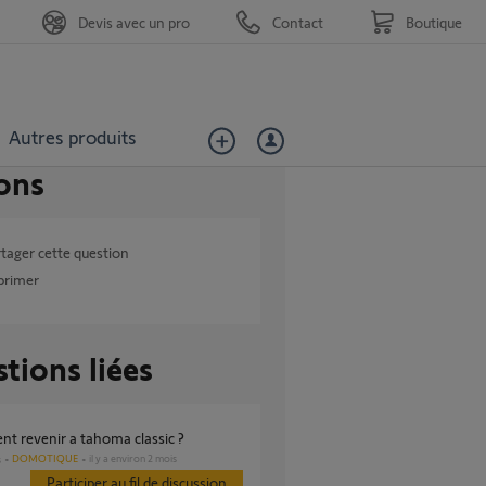
Devis avec un pro
Contact
Boutique
Autres produits
ons
tager cette question
primer
tions liées
nt revenir a tahoma classic ?
DOMOTIQUE
il y a environ 2 mois
s
Participer au fil de discussion