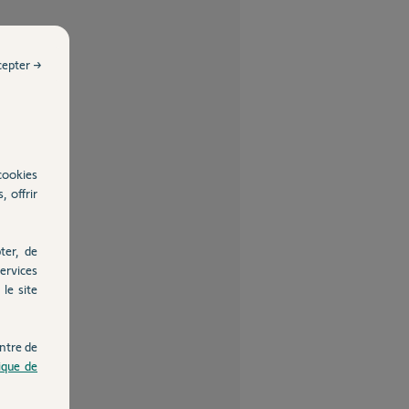
cepter →
cookies
, offrir
ter, de
ervices
le site
ntre de
tique de