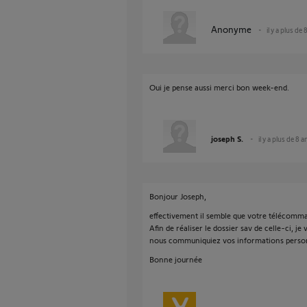
Anonyme
il y a plus de 
Oui je pense aussi merci bon week-end.
joseph S.
il y a plus de 8 a
Bonjour Joseph,
effectivement il semble que votre télécomma
Afin de réaliser le dossier sav de celle-ci, 
nous communiquiez vos informations person
Bonne journée