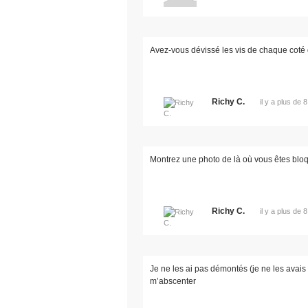
Avez-vous dévissé les vis de chaque coté
Richy C.
il y a plus de 
Montrez une photo de là où vous êtes bloq
Richy C.
il y a plus de 
Je ne les ai pas démontés (je ne les avais
m’abscenter