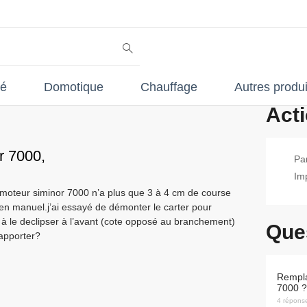
té
Domotique
Chauffage
Autres produi
Act
r 7000,
Pa
Im
 moteur siminor 7000 n’a plus que 3 à 4 cm de course
en manuel.j’ai essayé de démonter le carter pour
 à le declipser à l’avant (cote opposé au branchement)
Ques
apporter?
remplacement du moteur du siminor s
7000 ?
4
répons