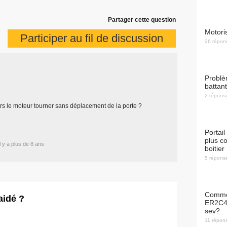
Partager cette question
Motor
Participer au fil de discussion
26
répon
problème ouverture et fermeture sur 1
battant
2
répons
s le moteur tourner sans déplacement de la porte ?
Portail dont un vantail qui ne se ferme
plus c
il y a plus de 8 ans
boitie
5
répons
comment appairer télécommande Proem
aidé ?
ER2C4A
sev?
11
répon