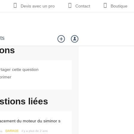
Devis avec un pro
Contact
Boutique
ts
ions
rtager cette question
primer
tions liées
GARAGE
il y a plus de 2 ans
es