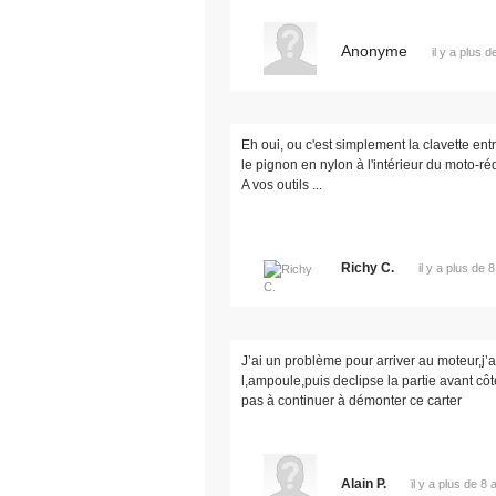
Anonyme
il y a plus 
Eh oui, ou c'est simplement la clavette ent
le pignon en nylon à l'intérieur du moto-ré
A vos outils ...
Richy C.
il y a plus de 
J’ai un problème pour arriver au moteur,j’
l,ampoule,puis declipse la partie avant côté 
pas à continuer à démonter ce carter
Alain P.
il y a plus de 8 