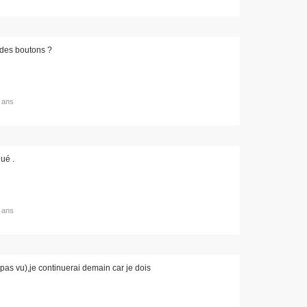
 des boutons ?
8 ans
ué .
8 ans
 pas vu),je continuerai demain car je dois