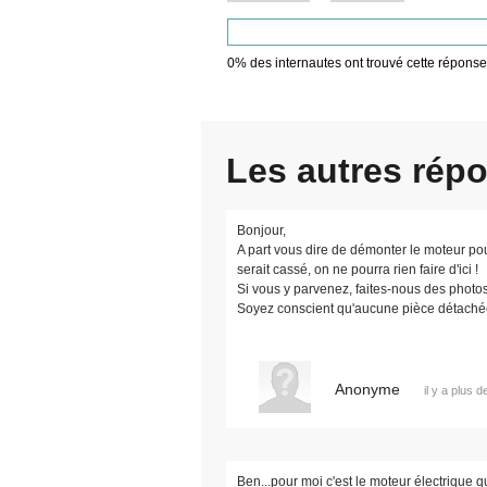
0%
des internautes ont trouvé cette réponse 
Les autres rép
Bonjour,
A part vous dire de démonter le moteur pour
serait cassé, on ne pourra rien faire d'ici !
Si vous y parvenez, faites-nous des photo
Soyez conscient qu'aucune pièce détachée
Anonyme
il y a plus 
Ben...pour moi c'est le moteur électrique q