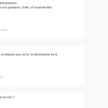
transmission.
nos questions...Enfin, s'il souhaite être
de 8 ans
 se déplace pas car je l’ai désolidarisé de la
ans
oui ou non ?