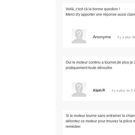
Voilà, c'est cà la bonne question !
Merci d'y apporter une réponse aussi clair
Anonyme
il y a plus 
Oui le moteur continu a tourner,de plus je
pratiquement toute déroulée
Alain P.
il y a plus de 8 
Si le moteur tourne sans entrainer la chiane
délontez ce moteur pour trouvez la pièce 
remédier.