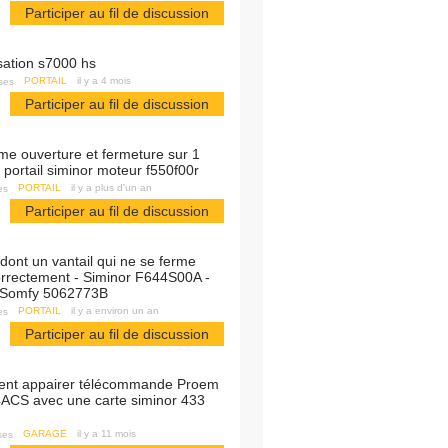
Participer au fil de discussion
isation s7000 hs
PORTAIL
il y a 4 mois
ses
Participer au fil de discussion
 portail siminor moteur f550f00r
PORTAIL
il y a plus d'un an
es
Participer au fil de discussion
orrectement - Siminor F644S00A -
r Somfy 5062773B
PORTAIL
il y a environ un an
es
Participer au fil de discussion
CS avec une carte siminor 433
GARAGE
il y a 11 mois
ses