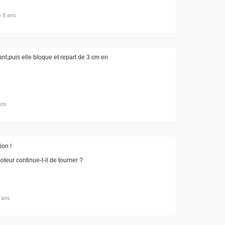
de 8 ans
ant,puis elle bloque et repart de 3 cm en
ans
ion !
oteur continue-t-il de tourner ?
8 ans