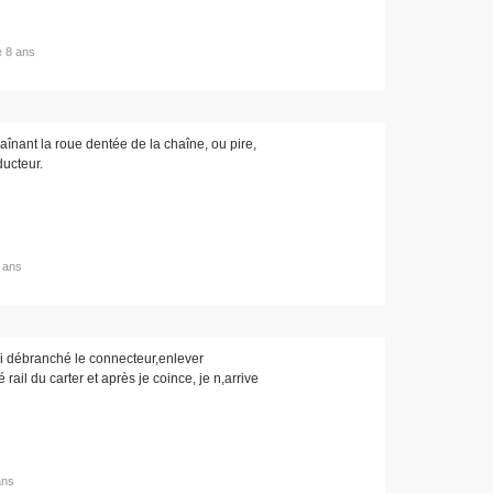
de 8 ans
raînant la roue dentée de la chaîne, ou pire,
ducteur.
8 ans
ai débranché le connecteur,enlever
rail du carter et après je coince, je n,arrive
ans