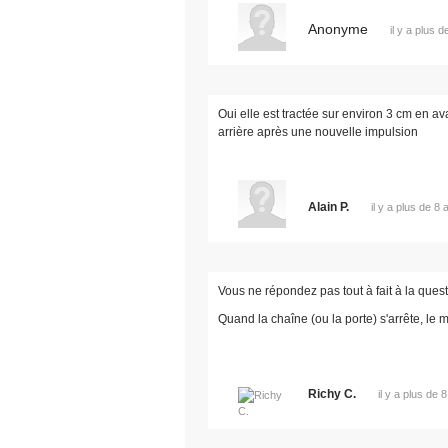
Anonyme
il y a plus 
Oui elle est tractée sur environ 3 cm en av
arrière après une nouvelle impulsion
Alain P.
il y a plus de 8 
Vous ne répondez pas tout à fait à la quest
Quand la chaîne (ou la porte) s'arrête, le m
Richy C.
il y a plus de 