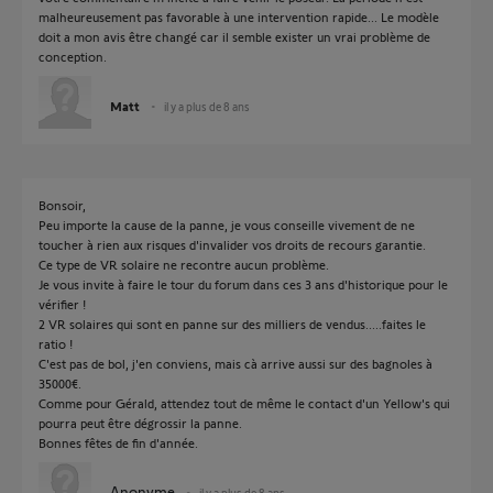
malheureusement pas favorable à une intervention rapide... Le modèle
doit a mon avis être changé car il semble exister un vrai problème de
conception.
Matt
il y a plus de 8 ans
Bonsoir,
Peu importe la cause de la panne, je vous conseille vivement de ne
toucher à rien aux risques d'invalider vos droits de recours garantie.
Ce type de VR solaire ne recontre aucun problème.
Je vous invite à faire le tour du forum dans ces 3 ans d'historique pour le
vérifier !
2 VR solaires qui sont en panne sur des milliers de vendus.....faites le
ratio !
C'est pas de bol, j'en conviens, mais cà arrive aussi sur des bagnoles à
35000€.
Comme pour Gérald, attendez tout de même le contact d'un Yellow's qui
pourra peut être dégrossir la panne.
Bonnes fêtes de fin d'année.
Anonyme
il y a plus de 8 ans