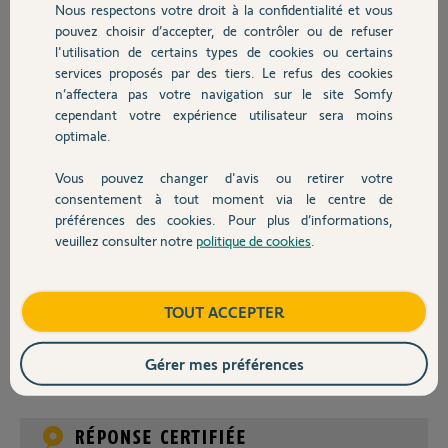
Nous respectons votre droit à la confidentialité et vous
Chauffage
puis reprend une montée normale, sans arrêt sauf en butée haute.
pouvez choisir d’accepter, de contrôler ou de refuser
l'utilisation de certains types de cookies ou certains
Les mêmes symptômes lors des 5 pannes. A chaque fois le technicien
de Eveno Fermetures (installateur pour le compte de Lapeyre) vient
services proposés par des tiers. Le refus des cookies
Autres produits
pour changer la batterie. Une fois il a changé le moteur pour un
n’affectera pas votre navigation sur le site Somfy
moteur plus puissant.
cependant votre expérience utilisateur sera moins
optimale.
J'ai d'autres volets roulants moins larges et qui n'ont pas eu de
problème.
Vous pouvez changer d'avis ou retirer votre
Devis avec un pro
consentement à tout moment via le centre de
Dans quelques jours, le volet ne bougera plus.
préférences des cookies. Pour plus d’informations,
Merci de me dire ce que vous en pensez.
veuillez consulter notre
politique de cookies
.
Contact
Gérald
Boutique
TOUT ACCEPTER
Gérald D.
il y a plus de 8 ans
Gérer mes préférences
Participer au fil de discussion