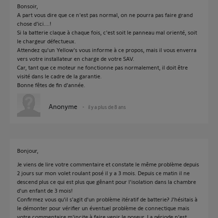
Bonsoir,
A part vous dire que ce n'est pas normal, on ne pourra pas faire grand
chose d'ici....!
Si la batterie claque à chaque fois, c'est soit le panneau mal orienté, soit
le chargeur défectueux.
Attendez qu'un Yellow's vous informe à ce propos, mais il vous enverra
vers votre installateur en charge de votre SAV.
Car, tant que ce moteur ne fonctionne pas normalement, il doit être
visité dans le cadre de la garantie.
Bonne fêtes de fin d'année.
Anonyme
il y a plus de 8 ans
Bonjour,
Je viens de lire votre commentaire et constate le même problème depuis
2 jours sur mon volet roulant posé il y a 3 mois. Depuis ce matin il ne
descend plus ce qui est plus que gênant pour l'isolation dans la chambre
d'un enfant de 3 mois!
Confirmez vous qu'il s'agit d'un problème itératif de batterie? J'hésitais à
le démonter pour vérifier un éventuel problème de connectique mais
votre commentaire m'incite à faire venir le poseur. La période n'est