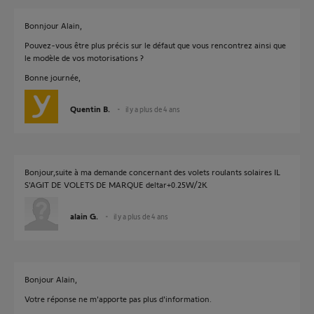
Bonnjour Alain,
Pouvez-vous être plus précis sur le défaut que vous rencontrez ainsi que
le modèle de vos motorisations ?
Bonne journée,
Quentin B.
il y a plus de 4 ans
Bonjour,suite à ma demande concernant des volets roulants solaires IL
S'AGIT DE VOLETS DE MARQUE deltar+0.25W/2K
alain G.
il y a plus de 4 ans
Bonjour Alain,
Votre réponse ne m'apporte pas plus d'information.