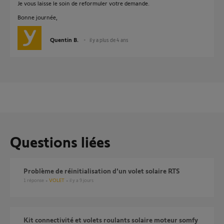
Je vous laisse le soin de reformuler votre demande.
Bonne journée,
Quentin B.
il y a plus de 4 ans
Questions liées
Problème de réinitialisation d'un volet solaire RTS
1
réponse
VOLET
il y a 9 jours
Kit connectivité et volets roulants solaire moteur somfy