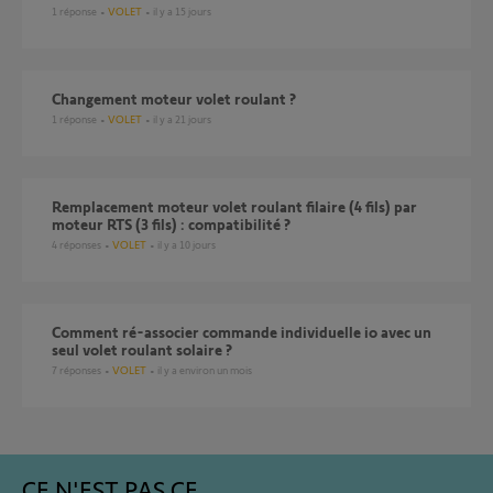
1
réponse
VOLET
il y a 15 jours
Changement moteur volet roulant ?
1
réponse
VOLET
il y a 21 jours
Remplacement moteur volet roulant filaire (4 fils) par
moteur RTS (3 fils) : compatibilité ?
4
réponses
VOLET
il y a 10 jours
Comment ré-associer commande individuelle io avec un
seul volet roulant solaire ?
7
réponses
VOLET
il y a environ un mois
CE N'EST PAS CE