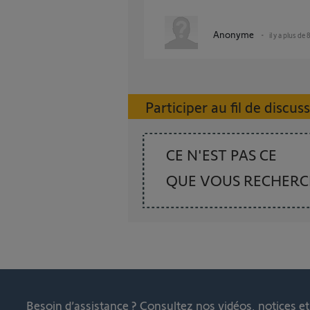
Anonyme
il y a plus de 
Participer au fil de discus
CE N'EST PAS CE
QUE VOUS RECHER
Besoin d’assistance ?
Consultez nos vidéos, notices e