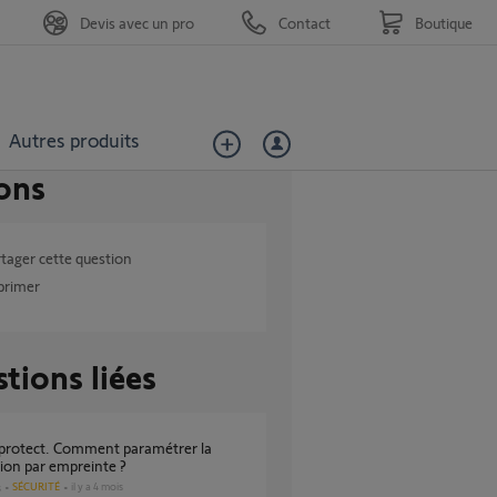
Devis avec un pro
Contact
Boutique
Autres produits
ons
tager cette question
primer
tions liées
ion par empreinte ?
SÉCURITÉ
il y a 4 mois
s