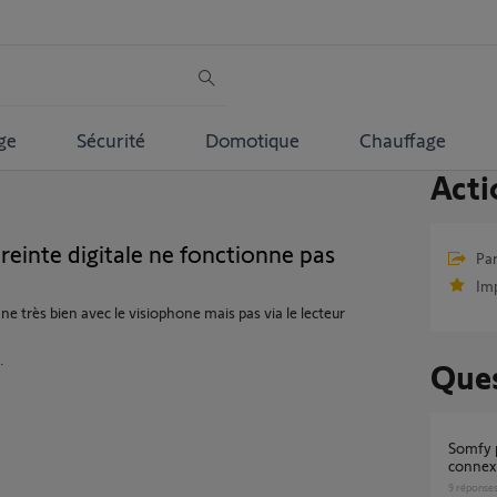
ge
Sécurité
Domotique
Chauffage
Acti
einte digitale ne fonctionne pas
Par
Im
ne très bien avec le visiophone mais pas via le lecteur
.
Ques
Somfy protect. Comment paramétrer la
connex
9
réponse