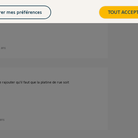
er mes préférences
TOUT ACCEP
8 ans
 rajouter qu'il faut que la platine de rue soit
 ans