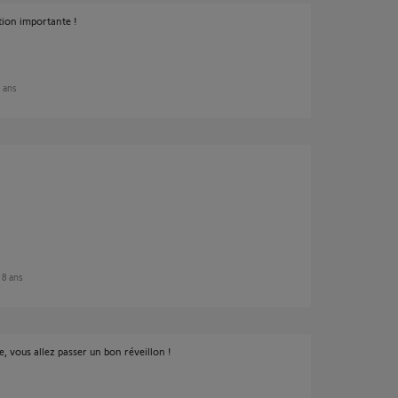
ation importante !
8 ans
e 8 ans
, vous allez passer un bon réveillon !