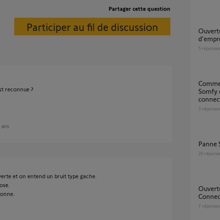
Partager cette question
Participer au fil de discussion
Ouverture slidymoove 600 avec un lecteur
d'empr
5
réponse
Comment brancher ma porte de garage
est reconnue ?
Somfy 
connect
3
réponse
8 ans
Panne
26
répons
verte et on entend un bruit type gache.
ose.
Ouverture pieton sur un Visiophone V®350
ionne.
Connect
7
réponse