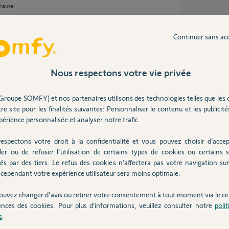
cause.
 reliée à la platine ?
Continuer sans ac
8 ans
Nous respectons votre vie privée
Groupe SOMFY) et nos partenaires utilisons des technologies telles que les 
re site pour les finalités suivantes: Personnaliser le contenu et les publicités
ne.
érience personnalisée et analyser notre trafic.
le câble on et com.
nc le câblage semble ok.
espectons votre droit à la confidentialité et vous pouvez choisir d’accep
ler ou de refuser l'utilisation de certains types de cookies ou certains s
és par des tiers. Le refus des cookies n’affectera pas votre navigation sur 
e 8 ans
cependant votre expérience utilisateur sera moins optimale.
ouvez changer d'avis ou retirer votre consentement à tout moment via le ce
ences des cookies. Pour plus d’informations, veuillez consulter notre
poli
 portail et pas en gâche électrique. Pour un
s
.
.