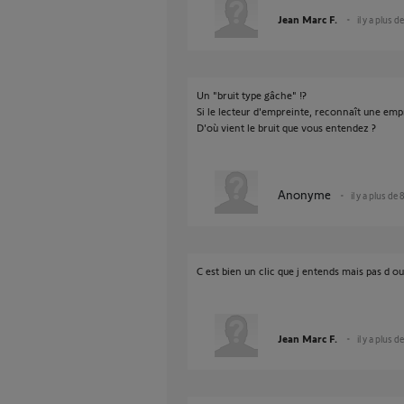
Jean Marc F.
il y a plus d
Un "bruit type gâche" !?
Si le lecteur d'empreinte, reconnaît une emprei
D'où vient le bruit que vous entendez ?
Anonyme
il y a plus de 
C est bien un clic que j entends mais pas d o
Jean Marc F.
il y a plus d