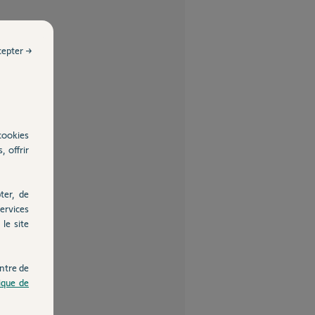
cepter →
cookies
, offrir
ter, de
ervices
le site
ntre de
tique de