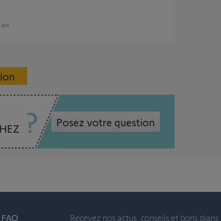
8 ans
sion
Posez votre question
CHEZ
t FAQ
Recevez nos actus, conseils et bons plans 