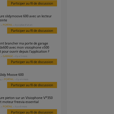
Participer au fil de discussion
einte
PORTAIL
il y a plus d'un an
s
Participer au fil de discussion
dx600 avec mon visiophone v500
 pour ouvrir depuis l’application ?
GARAGE
il y a 3 mois
s
Participer au fil de discussion
 Slidy Moove 600
PORTAIL
il y a 4 mois
es
Participer au fil de discussion
 moteur freevia essential
PORTAIL
il y a 6 mois
s
Participer au fil de discussion