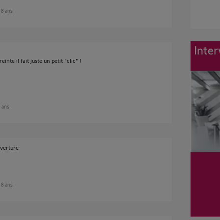
e 8 ans
Inter
nte il fait juste un petit "clic" !
8 ans
uverture
e 8 ans