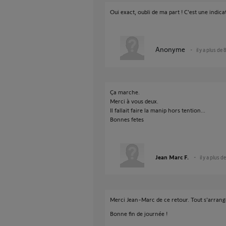
Oui exact, oubli de ma part ! C'est une indic
Anonyme
il y a plus de 
Ça marche.
Merci à vous deux.
Il fallait faire la manip hors tention...
Bonnes fetes
Jean Marc F.
il y a plus d
Merci Jean-Marc de ce retour. Tout s'arrange
Bonne fin de journée !