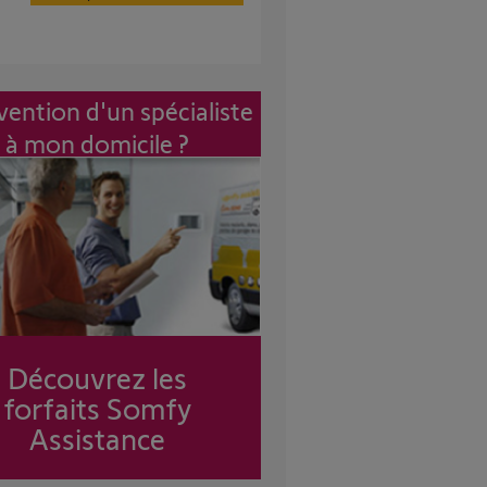
vention d'un spécialiste
à mon domicile ?
Découvrez les
forfaits Somfy
Assistance