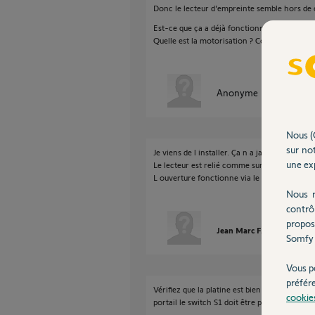
Donc le lecteur d'empreinte semble hors de 
Est-ce que ça a déjà fonctionné ?
Quelle est la motorisation ? Comment est-elle
Anonyme
il y a plus de 
Nous (
sur not
Je viens de l installer. Ça n a jamais fonction
une exp
Le lecteur est relié comme sur la notice via 
L ouverture fonctionne via le visiophonie do
Nous r
contrô
propos
Jean Marc F.
il y a plus d
Somfy 
Vous p
préfér
Vérifiez que la platine est bien configurée en
cookie
portail le switch S1 doit être placé sur "OFF"