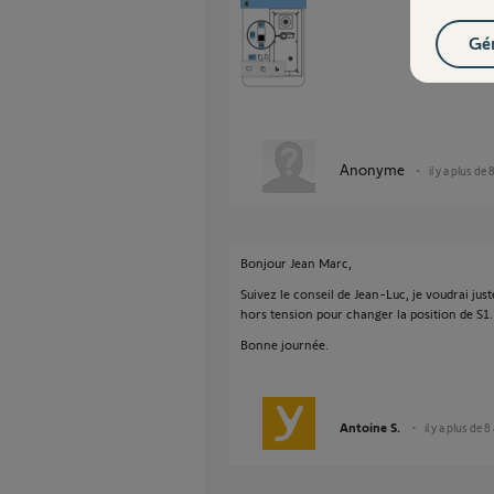
Gér
Anonyme
il y a plus de 
Bonjour Jean Marc,
Suivez le conseil de Jean-Luc, je voudrai juste
hors tension pour changer la position de S1.
Bonne journée.
Antoine S.
il y a plus de 8