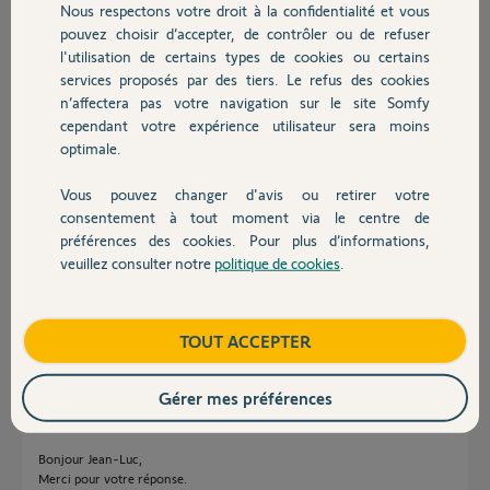
Nous respectons votre droit à la confidentialité et vous
Chauffage
Youssef
pouvez choisir d’accepter, de contrôler ou de refuser
il y a plus de 8 ans
l'utilisation de certains types de cookies ou certains
Participer au fil de discussion
services proposés par des tiers. Le refus des cookies
Autres produits
n’affectera pas votre navigation sur le site Somfy
cependant votre expérience utilisateur sera moins
optimale.
Réponses
Vous pouvez changer d'avis ou retirer votre
Devis avec un pro
consentement à tout moment via le centre de
Bonjour Youssef
préférences des cookies. Pour plus d’informations,
Laisser ici le pin de votre Tahoma afin qu'un Yellow puisse regarder sur le
veuillez consulter notre
politique de cookies
.
Contact
serveur.
Bonne journée !
Boutique
TOUT ACCEPTER
Anonyme
il y a plus de 8 ans
Gérer mes préférences
Bonjour Jean-Luc,
Merci pour votre réponse.