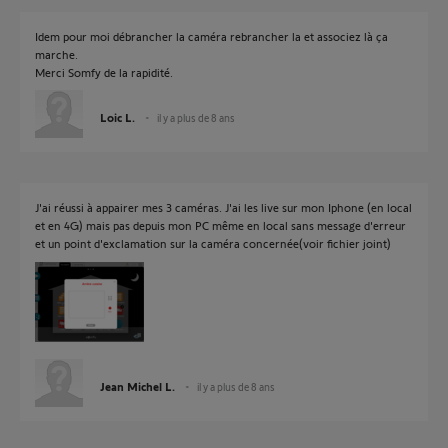
Idem pour moi débrancher la caméra rebrancher la et associez là ça
marche.
Merci Somfy de la rapidité.
Loic L.
il y a plus de 8 ans
J'ai réussi à appairer mes 3 caméras. J'ai les live sur mon Iphone (en local
et en 4G) mais pas depuis mon PC même en local sans message d'erreur
et un point d'exclamation sur la caméra concernée(voir fichier joint)
Jean Michel L.
il y a plus de 8 ans