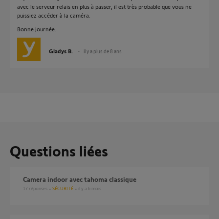
avec le serveur relais en plus à passer, il est très probable que vous ne
puissiez accéder à la caméra.
Bonne journée.
Gladys B.
il y a plus de 8 ans
Questions liées
Camera indoor avec tahoma classique
17
réponses
SÉCURITÉ
il y a 6 mois