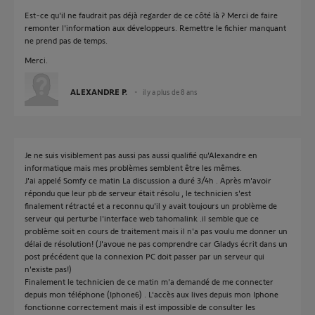
Est-ce qu'il ne faudrait pas déjà regarder de ce côté là ? Merci de faire
remonter l'information aux développeurs. Remettre le fichier manquant
ne prend pas de temps.
Merci.
ALEXANDRE P.
il y a plus de 8 ans
Je ne suis visiblement pas aussi pas aussi qualifié qu'Alexandre en
informatique mais mes problèmes semblent être les mêmes.
J'ai appelé Somfy ce matin La discussion a duré 3/4h . Après m'avoir
répondu que leur pb de serveur était résolu , le technicien s'est
finalement rétracté et a reconnu qu'il y avait toujours un problème de
serveur qui perturbe l'interface web tahomalink .il semble que ce
problème soit en cours de traitement mais il n'a pas voulu me donner un
délai de résolution! (J'avoue ne pas comprendre car Gladys écrit dans un
post précédent que la connexion PC doit passer par un serveur qui
n'existe pas!)
Finalement le technicien de ce matin m'a demandé de me connecter
depuis mon téléphone (Iphone6) . L'accès aux lives depuis mon Iphone
fonctionne correctement mais il est impossible de consulter les