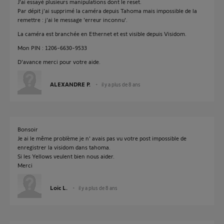
J'ai essayé plusieurs manipulations dont le reset.
Par dépit j'ai supprimé la caméra depuis Tahoma mais impossible de la
remettre : j'ai le message 'erreur inconnu'.
La caméra est branchée en Ethernet et est visible depuis Visidom.
Mon PIN : 1206-6630-9533
D'avance merci pour votre aide.
ALEXANDRE P.
il y a plus de 8 ans
Bonsoir
Je ai le même problème je n' avais pas vu votre post impossible de
enregistrer la visidom dans tahoma.
Si les Yellows veulent bien nous aider.
Merci
Loic L.
il y a plus de 8 ans