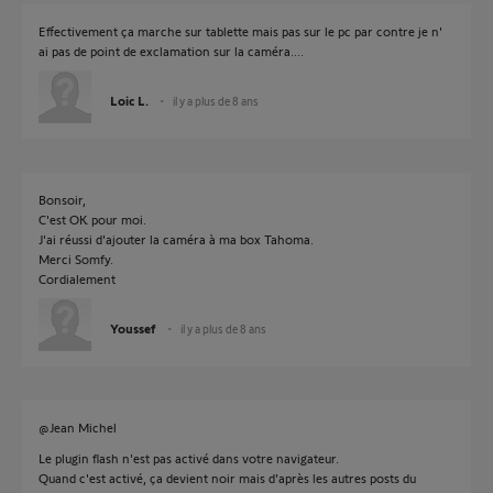
Effectivement ça marche sur tablette mais pas sur le pc par contre je n'
ai pas de point de exclamation sur la caméra....
Loic L.
il y a plus de 8 ans
Bonsoir,
C'est OK pour moi.
J'ai réussi d'ajouter la caméra à ma box Tahoma.
Merci Somfy.
Cordialement
Youssef
il y a plus de 8 ans
@Jean Michel
Le plugin flash n'est pas activé dans votre navigateur.
Quand c'est activé, ça devient noir mais d'après les autres posts du