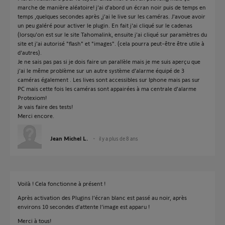
marche de manière aléatoire! j'ai d'abord un écran noir puis de temps en
temps ,quelques secondes après ,j'ai le live sur les caméras. J'avoue avoir
un peu galéré pour activer le plugin. En fait j'ai cliqué sur le cadenas
(lorsqu'on est sur le site Tahomalink, ensuite j'ai cliqué sur paramètres du
site et j'ai autorisé "flash" et "images". (cela pourra peut-être être utile à
d'autres).
Je ne sais pas pas si je dois faire un parallèle mais je me suis aperçu que
j'ai le même problème sur un autre système d'alarme équipé de 3
caméras également . Les lives sont accessibles sur Iphone mais pas sur
PC mais cette fois les caméras sont appairées à ma centrale d'alarme
Protexiom!
Je vais faire des tests!
Merci encore.
Jean Michel L.
il y a plus de 8 ans
Voilà ! Cela fonctionne à présent !
Après activation des Plugins l’écran blanc est passé au noir, après
environs 10 secondes d’attente l’image est apparu !
Merci à tous!