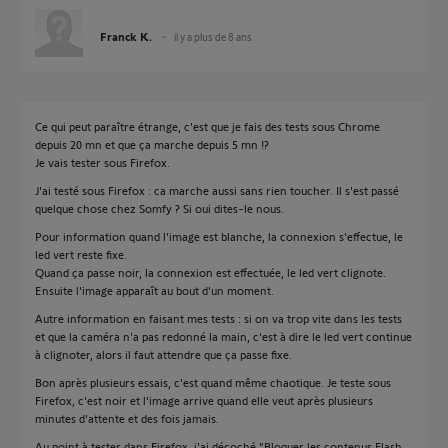
Franck K.
il y a plus de 8 ans
Ce qui peut paraître étrange, c'est que je fais des tests sous Chrome
depuis 20 mn et que ça marche depuis 5 mn !?
Je vais tester sous Firefox.
J'ai testé sous Firefox : ca marche aussi sans rien toucher. Il s'est passé
quelque chose chez Somfy ? Si oui dites-le nous.
Pour information quand l'image est blanche, la connexion s'effectue, le
led vert reste fixe.
Quand ça passe noir, la connexion est effectuée, le led vert clignote.
Ensuite l'image apparaît au bout d'un moment.
Autre information en faisant mes tests : si on va trop vite dans les tests
et que la caméra n'a pas redonné la main, c'est à dire le led vert continue
à clignoter, alors il faut attendre que ça passe fixe.
Bon après plusieurs essais, c'est quand même chaotique. Je teste sous
Firefox, c'est noir et l'image arrive quand elle veut après plusieurs
minutes d'attente et des fois jamais.
Au point à tester dans Firefox, j'ai décoché "Bloquer les contenus Flash