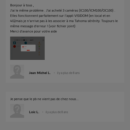
Bonjour à tous ,
J'ai le même problème . J'ai acheté 3 caméras (IC100/ICM100/OC100) .
Elles fonctionnent parfaitement sur l'appli VISIDOM (en local et en
4G)mais je n'arrive pas à les associer à ma Tahoma sérénity. Toujours le
même message d'erreur ! (voir fichier joint)
Merci d'avance pour votre aide
Jean Michel L.
il y a plus de 8 ans
Je pense que le pb ne vient pas de chez nous...
Loic L.
il y a plus de 8 ans