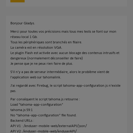
Bonjour Gladys.
Merci pour toutes vos précisions mais tous mes tests se font sur mon
réseau local 1 Gb.
Tous les périphériques sont branchés en filaire.
La caméra est en résolution VGA.
Le plugin Flash est activée avec aucun blocage des contenus intrusifs et
dangereux (normalement déconseiller de faire)
Je pense que je ne peux rien faire de plus.
S'il n'y a pas de serveur intermédiaire, alors le problème vient de
l'application web sur tahomalink.
J'ai regardé avec Firebug, le script tahoma-app-configuration.js n'existe
pas.
Par conséquent le script tahoma.js retourne :
Load "tahoma-app-configuration"
tahoma.js:59:1
No "tahoma-app-configuration" file found.
Backend URLs :
API V1 : /enduser-mobile-web/externalAPI/json/
API V2: /enduser-mobile-web/enduserAPI/