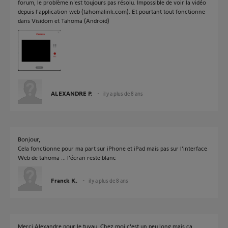
forum, le problème n'est toujours pas résolu. Impossible de voir la vidéo
depuis l'application web (tahomalink.com). Et pourtant tout fonctionne
dans Visidom et Tahoma (Android)
ALEXANDRE P.
il y a plus de 8 ans
Bonjour,
Cela fonctionne pour ma part sur iPhone et iPad mais pas sur l’interface
Web de tahoma ... l’écran reste blanc
Franck K.
il y a plus de 8 ans
Merci Alexandre pour le tuyau. Chez moi c'est un peu long mais ça