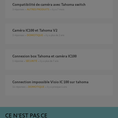
compatibilité de caméra avec Tahoma switch
3
réponses
AUTRES PRODUITS
il y a 7 mois
Caméra IC100 et Tahoma V2
3
réponses
DOMOTIQUE
il y a plus de 2 ans
Connexion box Tahoma et camèra IC100
1
réponse
SÉCURITÉ
il y a plus de 7 ans
Connection impossible Visio IC 100 sur tahoma
14
réponses
DOMOTIQUE
il y a presque 4 ans
CE N'EST PAS CE