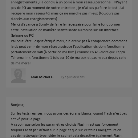
enregistrements ,il a conclu à un pb lié à mon réseau personnel . N'ayant
pas de 4G au moment de notre entretien , je n'ai pas pu faire le test. J'ai
récupéré mon réseau 4G mais ça ne marche pas mieux (toujours pas
d'accès aux enregistrements)
Merci d'avance à Somfy de faire le nécessaire pour faire fonctionner
cette installation de manière satisfaisante au moins sur un interface
(Iphone ou PC)
J'ai peut-être l'esprit étriqué mais je n'arrive pas à comprendre comment
le pb peut venir de mon réseau puisque l'application visidom fonctionne
parfaitement en wifi (à partir de ma box ) comme en 4G alors que l'appli
Tahoma link fonctionne 1 fois sur 10 de ma box et pas mieux depuis celle
de ma mère!
Jean Michel L.
il y a plus de 8 ans
Bonjour,
Sur les tests réalisés, nous avons des écrans blancs, quand Flash n'est pas
activé pour la page.
A savoir que selon les paramètres choisis Flash n'est pas forcément
toujours actif par défaut sur la page et que sur certains navigateurs en
cas de nettoyage (type: vider le cache) cela désactive également Flash.