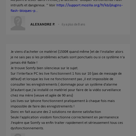
intrusifs et dangereux. " Voir
https://support.mozilla.org/fr/kb/plugins-
flash-bloques-p...
ALEXANDRE P.
il y a plus de 8 ans
Je viens d'acheter ce matériel (1500€ quand même )et de l'installer alors
je ne sais pas si les problèmes actuels sont ponctuels ou si ce système n'a
jamais été fiable !
Je trouve Somfy bien silencieux sur le sujet.
Sur l'interface PC les live fonctionnent 1 fois sur 10 (pas de message de
défaut) et lorsque les live ne fonctionnent pas ,il est impossible de
consulter les enregistrements ( dommage pour un système d'alarme
)d'autant que j'ai installé ce matériel pour faire de la vidéo surveillance
chez ma mère (veuve et agée de 90 ans)
Les lives sur Iphone fonctionnent pratiquement à chaque fois mais
impossible de faire des enregistrements !
Donc en fait aucune des 2 solutions ne donne satisfaction
Seule l'application visidom fonctionne correctement en permanence
J'espère que Somfy va enfin traiter rapidement et sérieusement tous ces
dysfonctionnements.