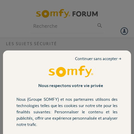
Particuliers
Professionnels
Forum
LES SUJETS SÉCURITÉ
Volet
Caméra IC100 Box Tahoma
Continuer sans accepter →
Bonjour,
Portail
Ma caméra visidom icm100 ne fonctionne plus suite à une
modification dans les paramétrages avancés, j'ai procédé du coup à
un reset de l'appareil, supprimé la caméra dans visidom et dans ma
Garage
Nous respectons votre vie privée
box.
En suite, j'ai bien reconfiguré ma caméra dans l'application Visidom
Nous (Groupe SOMFY) et nos partenaires utilisons des
mais impossible de l'ajouter dans ma box tahoma.
Sécurité
technologies telles que les cookies sur notre site pour les
Après avoir renter le DID et la clé de sécurité le message suivant
finalités suivantes: Personnaliser le contenu et les
apparaît : Erreur inconnue
publicités, offrir une expérience personnalisée et analyser
Pouvez vous m'aider SVP ?
Domotique
notre trafic.
Merci.