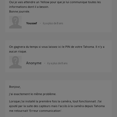
Oui je vais attendre un Yellow pour que je lui communique toutes les
informations dont il a besoin.
Bonne journée.
Youssef
il y a plus de 8 ans
On gagnera du temps si vous laissez ici le PIN de votre Tahoma. Il n'y a
aucun risque.
Anonyme
il y a plus de 8 ans
Bonjour,
j'ai exactement le même problème.
Lorsque j'ai installé la première fois la caméra, tout fonctionnait. J'ai
ajouté par la suite des capteurs mais l'accès à la caméra depuis Tahoma
me retournait 'Erreur communication'.