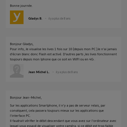
Bonne journée.
Gladys B.
il y a plus de 8 ans
Bonjour Gladys,
Pour info, Je visualise les lives 1 fois sur 10 (depuis mon PC )Je n'ai jamais
d'écran blanc donc Flash est activé. D'autres parts ,les lives fonctionnent
toujours depuis mon Iphone que ce soit en WIFI ou en 4G .
Jean Michel L.
il y a plus de 8 ans
Bonjour Jean-Michel,
Sur les applications Smartphone, il n'y a pas de serveur relais, par
conséquent, cela passera toujours mieux sur les applications que
l'interface PC.
Il faudrait vérifier le débit descendant que vous avez sur l'ordinateur avec
lequel vous essayé de visualiser votre caméra, si ce débit est trop faible