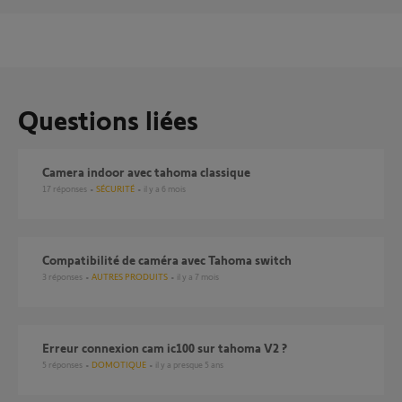
Questions liées
Camera indoor avec tahoma classique
17
réponses
SÉCURITÉ
il y a 6 mois
compatibilité de caméra avec Tahoma switch
3
réponses
AUTRES PRODUITS
il y a 7 mois
Erreur connexion cam ic100 sur tahoma V2 ?
5
réponses
DOMOTIQUE
il y a presque 5 ans