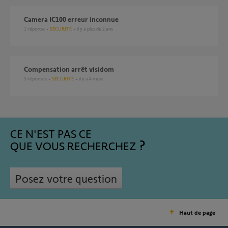
Camera IC100 erreur inconnue
1
réponse
SÉCURITÉ
il y a plus de 2 ans
Compensation arrêt visidom
5
réponses
SÉCURITÉ
il y a 4 mois
CE N'EST PAS CE
QUE VOUS RECHERCHEZ
Posez votre question
Haut de page