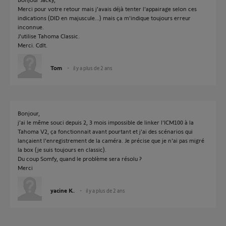
Merci pour votre retour mais j'avais déjà tenter l'appairage selon ces
indications (DID en majuscule...) mais ça m'indique toujours erreur
inconnue.
J'utilise Tahoma Classic.
Merci. Cdlt.
Tom
il y a plus de 2 ans
Bonjour,
j'ai le même souci depuis 2, 3 mois impossible de linker l'ICM100 à la
Tahoma V2, ça fonctionnait avant pourtant et j'ai des scénarios qui
lançaient l'enregistrement de la caméra. Je précise que je n'ai pas migré
la box (je suis toujours en classic).
Du coup Somfy, quand le problème sera résolu ?
Merci
yacine K.
il y a plus de 2 ans