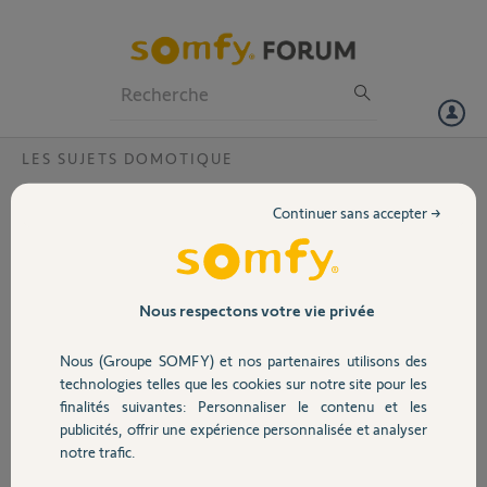
Particuliers
Professionnels
Forum
LES SUJETS DOMOTIQUE
Volet
Fonction agenda
Continuer sans accepter →
Bonjour
Portail
Je voudrais savoir pourquoi mon agenda ne fonctionne jamais le
vendredi alors que le reste de la semaine tout fonctionne
correctement?
Garage
Nous respectons votre vie privée
Es ce une histoire de mise à jour ?
Nous (Groupe SOMFY) et nos partenaires utilisons des
Sécurité
Johnathan B.
technologies telles que les cookies sur notre site pour les
il y a plus de 8 ans
finalités suivantes: Personnaliser le contenu et les
Participer au fil de discussion
publicités, offrir une expérience personnalisée et analyser
Domotique
notre trafic.