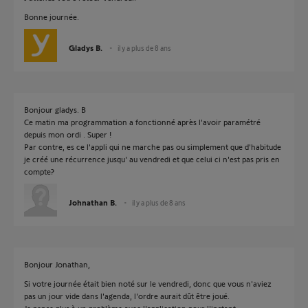
Bonne journée.
Gladys B.
il y a plus de 8 ans
Bonjour gladys. B
Ce matin ma programmation a fonctionné après l'avoir paramétré
depuis mon ordi . Super !
Par contre, es ce l'appli qui ne marche pas ou simplement que d'habitude
je créé une récurrence jusqu' au vendredi et que celui ci n'est pas pris en
compte?
Johnathan B.
il y a plus de 8 ans
Bonjour Jonathan,
Si votre journée était bien noté sur le vendredi, donc que vous n'aviez
pas un jour vide dans l'agenda, l'ordre aurait dût être joué.