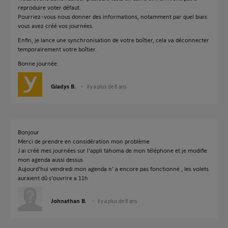
reproduire voter défaut.
Pourriez-vous nous donner des informations, notamment par quel biais
vous avez créé vos journées.
Enfin, je lance une synchronisation de votre boîtier, cela va déconnecter
temporairement votre boîtier.
Bonne journée.
Gladys B.
il y a plus de 8 ans
Bonjour
Merci de prendre en considération mon problème
J ai créé mes journées sur l'appli tahoma de mon téléphone et je modifie
mon agenda aussi dessus
Aujourd'hui vendredi mon agenda n' a encore pas fonctionné , les volets
auraient dû s'ouvrire a 11h
Johnathan B.
il y a plus de 8 ans