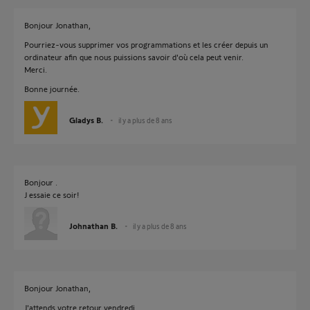
Bonjour Jonathan,
Pourriez-vous supprimer vos programmations et les créer depuis un
ordinateur afin que nous puissions savoir d'où cela peut venir.
Merci.
Bonne journée.
Gladys B.
il y a plus de 8 ans
Bonjour .
J essaie ce soir!
Johnathan B.
il y a plus de 8 ans
Bonjour Jonathan,
J'attends votre retour vendredi.