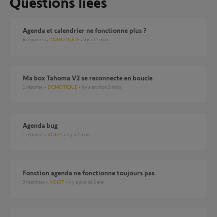
Questions liées
agenda et calendrier ne fonctionne plus ?
4
réponses
DOMOTIQUE
il y a 11 mois
ma box Tahoma V2 se reconnecte en boucle
1
réponse
DOMOTIQUE
il y a environ 2 mois
Agenda bug
1
réponse
VOLET
il y a 7 mois
Fonction agenda ne fonctionne toujours pas
9
réponses
VOLET
il y a plus de 2 ans