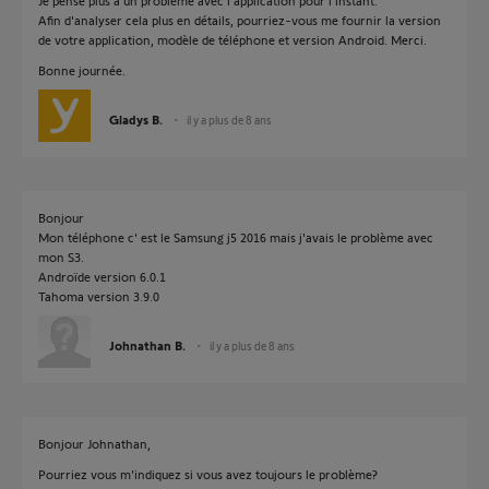
Je pense plus à un problème avec l'application pour l'instant.
Afin d'analyser cela plus en détails, pourriez-vous me fournir la version
de votre application, modèle de téléphone et version Android. Merci.
Bonne journée.
Gladys B.
il y a plus de 8 ans
Bonjour
Mon téléphone c' est le Samsung j5 2016 mais j'avais le problème avec
mon S3.
Androïde version 6.0.1
Tahoma version 3.9.0
Johnathan B.
il y a plus de 8 ans
Bonjour Johnathan,
Pourriez vous m'indiquez si vous avez toujours le problème?