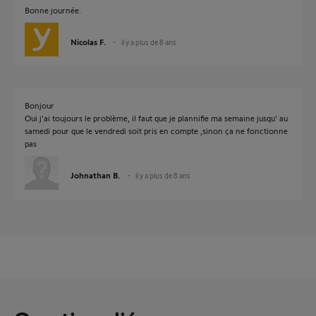
Bonne journée.
Nicolas F.
il y a plus de 8 ans
Bonjour
Oui j'ai toujours le problème, il faut que je plannifie ma semaine jusqu' au
samedi pour que le vendredi soit pris en compte ,sinon ça ne fonctionne
pas
Johnathan B.
il y a plus de 8 ans