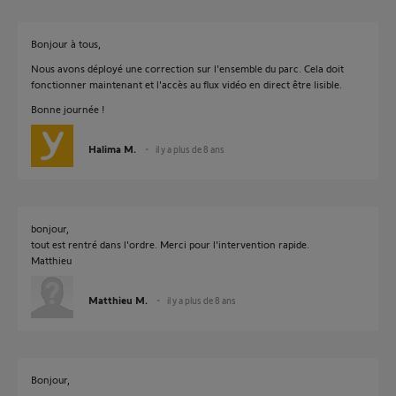
Bonjour à tous,
Nous avons déployé une correction sur l'ensemble du parc. Cela doit
fonctionner maintenant et l'accès au flux vidéo en direct être lisible.
Bonne journée !
Halima M.
il y a plus de 8 ans
bonjour,
tout est rentré dans l'ordre. Merci pour l'intervention rapide.
Matthieu
Matthieu M.
il y a plus de 8 ans
Bonjour,