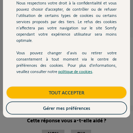
Nous respectons votre droit à la confidentialité et vous
Chauffage
pouvez choisir d’accepter, de contrôler ou de refuser
Christophe A.
l'utilisation de certains types de cookies ou certains
il y a plus de 8 ans
services proposés par des tiers. Le refus des cookies
Autres produits
Participer au fil de discussion
n’affectera pas votre navigation sur le site Somfy
cependant votre expérience utilisateur sera moins
optimale.
Vous pouvez changer d'avis ou retirer votre
Devis avec un pro
Bonjour,
consentement à tout moment via le centre de
La correction semble avoir corrigé le problème.
préférences des cookies. Pour plus d’informations,
Après une nouvelle installation, ma Security Cam est fonctionnelle !
veuillez consulter notre
politique de cookies
.
Merci
Contact
Alain P.
il y a plus de 8 ans
Boutique
TOUT ACCEPTER
Gérer mes préférences
Cette réponse vous a-t-elle aidé ?