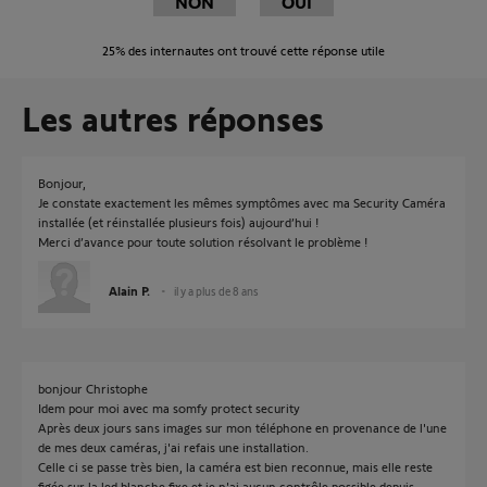
NON
OUI
25%
des internautes ont trouvé cette réponse utile
Les autres réponses
Bonjour,
Je constate exactement les mêmes symptômes avec ma Security Caméra
installée (et réinstallée plusieurs fois) aujourd’hui !
Merci d’avance pour toute solution résolvant le problème !
Alain P.
il y a plus de 8 ans
bonjour Christophe
Idem pour moi avec ma somfy protect security
Après deux jours sans images sur mon téléphone en provenance de l'une
de mes deux caméras, j'ai refais une installation.
Celle ci se passe très bien, la caméra est bien reconnue, mais elle reste
figée sur la led blanche fixe et je n'ai aucun contrôle possible depuis