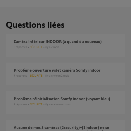
Questions liées
Caméra intérieur INDOOR (à quand du nouveau)
8
réponses
SÉCURITÉ
il y a 2 mois
Problème ouverture volet caméra Somfy indoor
7
réponses
SÉCURITÉ
il y a environ 2 mois
Problème réinitialisation Somfy indoor (voyant bleu)
2
réponses
SÉCURITÉ
il y a environ un mois
Aucune de mes 3 caméras (2security)+(1Indoor) ne se