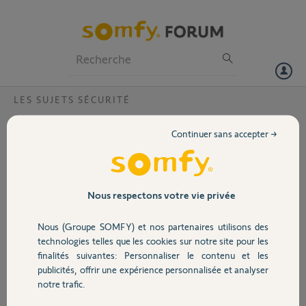
Particuliers
Professionnels
Forum
LES SUJETS SÉCURITÉ
Volet
problème avec la Security Camera
Continuer sans accepter →
Bonjour,
Portail
après avoir installé puis réset puis réinstallé, les problèmes persistent.
-la caméra marche non stop.
Garage
Nous respectons votre vie privée
-la vidéo sur l'application téléphone ne fonctionne pas en live.
-lorsque je paramètre le mode vie privée, rien ne se passe (le volet de
Nous (Groupe SOMFY) et nos partenaires utilisons des
la caméra reste immobile).
Sécurité
technologies telles que les cookies sur notre site pour les
par contre,
finalités suivantes: Personnaliser le contenu et les
-le détecteur de mouvement marche et envoie sur ma médiathèque
publicités, offrir une expérience personnalisée et analyser
Domotique
les vidéos prises. (super qualitée)
notre trafic.
-sur l'application, comment sauvegarder une vidéo?