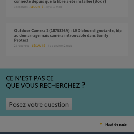
connecte depuis que la fibre a été installée (Box 7)
3
réponses
SÉCURITÉ
il y a 10 mois
Outdoor Camera 2 (1875326A) : LED bleue clignotante, bip
au démarrage mais caméra introuvable dans Somfy
Protect
24
réponses
SÉCURITÉ
il y a environ 2 mois
CE N'EST PAS CE
QUE VOUS RECHERCHEZ
Posez votre question
Haut de page