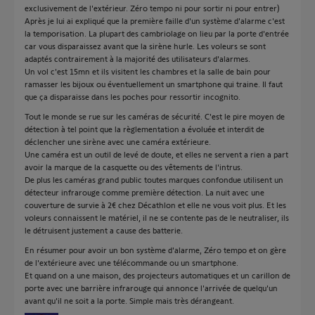
exclusivement de l'extérieur. Zéro tempo ni pour sortir ni pour entrer)
Après je lui ai expliqué que la première faille d'un système d'alarme c'est
la temporisation. La plupart des cambriolage on lieu par la porte d'entrée
car vous disparaissez avant que la sirène hurle. Les voleurs se sont
adaptés contrairement à la majorité des utilisateurs d'alarmes.
Un vol c'est 15mn et ils visitent les chambres et la salle de bain pour
ramasser les bijoux ou éventuellement un smartphone qui traine. Il faut
que ça disparaisse dans les poches pour ressortir incognito.
Tout le monde se rue sur les caméras de sécurité. C'est le pire moyen de
détection à tel point que la règlementation a évoluée et interdit de
déclencher une sirène avec une caméra extérieure.
Une caméra est un outil de levé de doute, et elles ne servent a rien a part
avoir la marque de la casquette ou des vêtements de l'intrus.
De plus les caméras grand public toutes marques confondue utilisent un
détecteur infrarouge comme première détection. La nuit avec une
couverture de survie à 2€ chez Décathlon et elle ne vous voit plus. Et les
voleurs connaissent le matériel, il ne se contente pas de le neutraliser, ils
le détruisent justement a cause des batterie.
En résumer pour avoir un bon système d'alarme, Zéro tempo et on gère
de l'extérieure avec une télécommande ou un smartphone.
Et quand on a une maison, des projecteurs automatiques et un carillon de
porte avec une barrière infrarouge qui annonce l'arrivée de quelqu'un
avant qu'il ne soit a la porte. Simple mais très dérangeant.