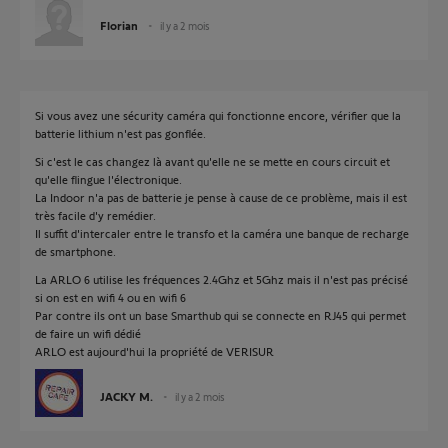
Florian
il y a 2 mois
Si vous avez une sécurity caméra qui fonctionne encore, vérifier que la
batterie lithium n'est pas gonflée.
Si c'est le cas changez là avant qu'elle ne se mette en cours circuit et
qu'elle flingue l'électronique.
La Indoor n'a pas de batterie je pense à cause de ce problème, mais il est
très facile d'y remédier.
Il suffit d'intercaler entre le transfo et la caméra une banque de recharge
de smartphone.
La ARLO 6 utilise les fréquences 2.4Ghz et 5Ghz mais il n'est pas précisé
si on est en wifi 4 ou en wifi 6
Par contre ils ont un base Smarthub qui se connecte en RJ45 qui permet
de faire un wifi dédié
ARLO est aujourd'hui la propriété de VERISUR
JACKY M.
il y a 2 mois