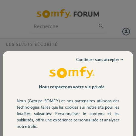
Particuliers
Professionnels
Forum
LES SUJETS SÉCURITÉ
Volet
Caméra intérieur INDOOR (à quand du
Continuer sans accepter →
nouveau)
Portail
Bonjour,
Je constate beaucoup de soucis sur ce forum sur les caméras indoor,
Garage
Nous respectons votre vie privée
cela m'interroge sur ce produit sorti il ya plus de 10 ans (2015) sous le
nom de 'Myfox Security Camera'.
Nous (Groupe SOMFY) et nos partenaires utilisons des
Sécurité
technologies telles que les cookies sur notre site pour les
Amputée depuis par Somfy de sa batterie et de sa détection incendie,
finalités suivantes: Personnaliser le contenu et les
mais avec un zoom 'numérique' de 8x au lieu de 4x et une installation
publicités, offrir une expérience personnalisée et analyser
en bluetooth rendue possible...
Domotique
notre trafic.
Et bien entendu un nouveau nom commercial et prix.