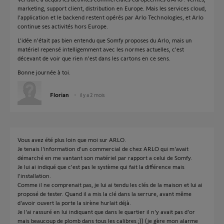
marketing, support client, distribution en Europe. Mais les services cloud,
l’application et le backend restent opérés par Arlo Technologies, et Arlo
continue ses activités hors Europe.
L'idée n'était pas bien entendu que Somfy proposes du Arlo, mais un
matériel repensé intelligemment avec les normes actuelles, c'est
décevant de voir que rien n'est dans les cartons en ce sens.
Bonne journée à toi.
Florian
il y a 2 mois
Vous avez été plus loin que moi sur ARLO.
Je tenais l'information d'un commercial de chez ARLO qui m'avait
démarché en me vantant son matériel par rapport a celui de Somfy.
Je lui ai indiqué que c'est pas le système qui fait la différence mais
l'installation.
Comme il ne comprenait pas, je lui ai tendu les clés de la maison et lui ai
proposé de tester. Quand il a mis la clé dans la serrure, avant même
d'avoir ouvert la porte la sirène hurlait déjà.
Je l'ai rassuré en lui indiquant que dans le quartier il n'y avait pas d'or
mais beaucoup de plomb dans tous les calibres ;)) (je gère mon alarme