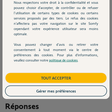
Ma question va paraitre rude, mais à quand un nouveau produit ?
Nous respectons votre droit à la confidentialité et vous
Chauffage
Ce dernier veillit mal (que du wifi 2.4ghz), aucun secours en cas de
pouvez choisir d’accepter, de contrôler ou de refuser
panne de wifi/éléctricitée.
l'utilisation de certains types de cookies ou certains
Aucune détection incendie, ou même IA pour reconnaitre notre
services proposés par des tiers. Le refus des cookies
Autres produits
toutou et ne pas s'affoler...
n’affectera pas votre navigation sur le site Somfy
cependant votre expérience utilisateur sera moins
Certains vont défendre la marque, et je l'entends, Somfy est un
optimale.
pionnier, mais la, très en retard !
Il est dommage que les équipes de MyFox ne soient plus à votre
Vous pouvez changer d'avis ou retirer votre
Devis avec un pro
service car certaines décisions sont regrettables (sirène intérieur sur
consentement à tout moment via le centre de
pile uniquement, les MyFox étaient sur piles en secours uniquement)
préférences des cookies. Pour plus d’informations,
et sur une alimentation le reste du temps.
veuillez consulter notre
politique de cookies
.
Contact
Merci à tous.
Boutique
TOUT ACCEPTER
Florian
il y a 2 mois
Gérer mes préférences
Réponses