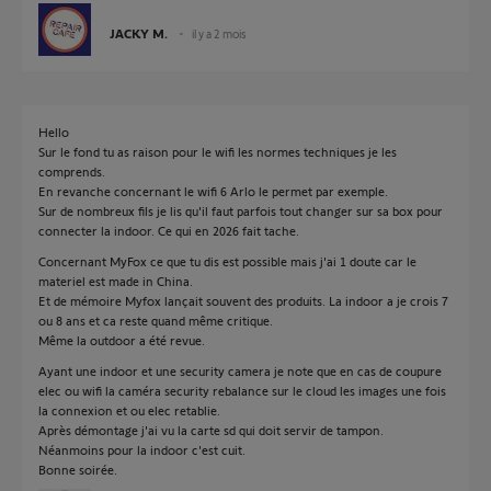
JACKY M.
il y a 2 mois
Hello
Sur le fond tu as raison pour le wifi les normes techniques je les
comprends.
En revanche concernant le wifi 6 Arlo le permet par exemple.
Sur de nombreux fils je lis qu'il faut parfois tout changer sur sa box pour
connecter la indoor. Ce qui en 2026 fait tache.
Concernant MyFox ce que tu dis est possible mais j'ai 1 doute car le
materiel est made in China.
Et de mémoire Myfox lançait souvent des produits. La indoor a je crois 7
ou 8 ans et ca reste quand même critique.
Même la outdoor a été revue.
Ayant une indoor et une security camera je note que en cas de coupure
elec ou wifi la caméra security rebalance sur le cloud les images une fois
la connexion et ou elec retablie.
Après démontage j'ai vu la carte sd qui doit servir de tampon.
Néanmoins pour la indoor c'est cuit.
Bonne soirée.