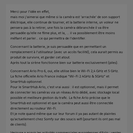
Merci pour l'idée en effet,
mais moi j'aimerai que même si la caméra est 'arrachée' de son support
éléctrique, elle continue de tourner, et la batterie interne, un voleur ne
pensera pas à la retirer, une fois la caméra débranchée il va être
persuadée qu'elle ne filme plus, et la, ... il va possiblement être moins
méfiant et parler... ce qui permettra de l'identifier.
Concernant la batterie, je suis persuadée que en permettant un
remplacement à l'utilisateur (avec un accès facilité), cela aurait permis au
produit de survivre, et garder cet atout.
Après tout la sirène fonctionne bien sur batterie exclusivement (piles).
Concernant Arlo Pro 6, oui, elle utilise bien le Wi-Fi 2,4 GHz et 5 GHz.
La fiche officielle Arlo France indique “Wi-Fi 2.4GHz & 5GHz” et
SmartHub optionnel.
Pour le SmartHub Arlo, c’est vrai aussi : il est optionnel, mais il permet
de connecter les caméras via un réseau Arlo dédié, avec stockage local
possible et meilleure gestion du trafic. La fiche Arlo précise que le
SmartHub est optionnel et que la caméra peut aussi être connectée
directement au routeur Wi-Fi.
Et je note quand même que sur leur forum il ya pas autant de plaintes
qu'actuellement chez Somfy sur des soucis wifi (pourtant ils ont pas mal
de clients).
Verisure a acquis les activités commerciales européennes d’Arlo : ventes,