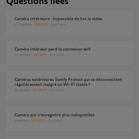
Questions liées
Caméra intérieure : Impossible de lire la vidéo
110
réponses
SÉCURITÉ
il y a 7 mois
Caméra intérieur perd la connexion wifi
53
réponses
SÉCURITÉ
il y a 4 mois
Caméras extérieures Somfy Protect qui se déconnectent
régulièrement malgré un Wi-Fi stable ?
96
réponses
SÉCURITÉ
il y a 4 mois
Camera qui n'enregistre plus indisponible
3
réponses
SÉCURITÉ
il y a 3 mois