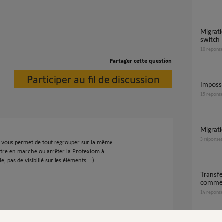
Migration de tahoma mini vers tahoma
switch
10
répons
Partager cette question
Participer au fil de discussion
Imposs
15
répons
Migra
3
réponse
, vous permet de tout regrouper sur la même
ttre en marche ou arrêter la Protexiom à
, pas de visibilié sur les éléments ...).
transfert tahoma v2 vers tahoma switch
commen
14
répons
8 ans