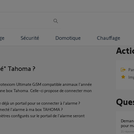
ge
Sécurité
Domotique
Chauffage
Acti
té" Tahoma ?
Par
Im
Protexiom Ultimate GSM compatible animaux l'année
é une box Tahoma. Celle-ci propose de connecter mon
Ques
e déjà un portail pour se connecter à l'alarme ?
connecté l'alarme à ma box TAHOMA ?
ètres configurés sur le portail de l'alarme seront
Demande d'activation du mode développeur
pour m
21
répons