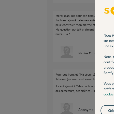
Merci Jean-luc pour ton retour.
J'ai bien rajouté l'alarme central au niveau 
peux contrôler mon alarme et la jumeler av
Ma question portait vraiment sur l'onglet "Ma
niveau-là ?
Nous (
sur not
une exp
Nicolas C.
il y a plus de 8 
Nous r
contrô
propos
Somfy 
Pour que l'onglet "Ma sécurité" fonctionne, 
Tahoma (mouvement, ouverture ...)
Vous p
Il a été ajouté à Tahoma, box domotique à la
préfér
des détecteurs, des sirènes ... mais attentio
cookie
Anonyme
Gér
il y a plus de 