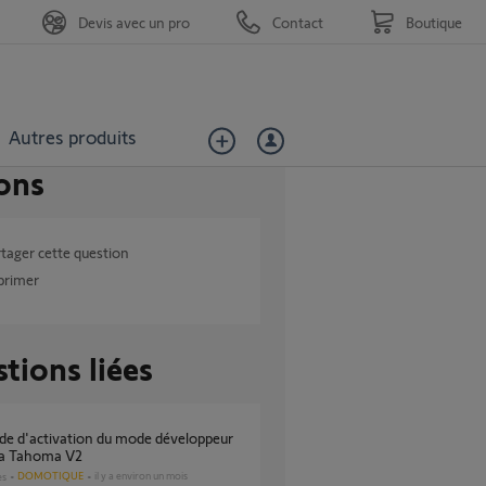
Devis avec un pro
Contact
Boutique
Autres produits
ons
tager cette question
primer
tions liées
a Tahoma V2
DOMOTIQUE
il y a environ un mois
es