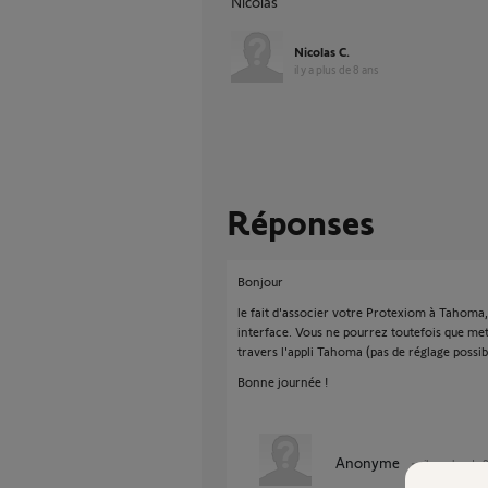
Nicolas
Nicolas C.
il y a plus de 8 ans
Réponses
Bonjour
le fait d'associer votre Protexiom à Tahoma
interface. Vous ne pourrez toutefois que me
travers l'appli Tahoma (pas de réglage possible
Bonne journée !
Anonyme
il y a plus de 