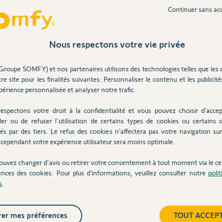
Continuer sans ac
Inter
des équipements et effectivement grâce à ceci je
Nous respectons votre vie privée
ec mes volets roulants SOMFY.
 sécurité". A quoi sert l'activation à ce
Groupe SOMFY) et nos partenaires utilisons des technologies telles que les 
re site pour les finalités suivantes: Personnaliser le contenu et les publicités
érience personnalisée et analyser notre trafic.
ans
espectons votre droit à la confidentialité et vous pouvez choisir d’accep
ler ou de refuser l'utilisation de certains types de cookies ou certains s
és par des tiers. Le refus des cookies n’affectera pas votre navigation sur 
cependant votre expérience utilisateur sera moins optimale.
il faut associer au moins un détecteur à
ouvez changer d'avis ou retirer votre consentement à tout moment via le ce
 base, une fonction alarme. On peut y associer
ences des cookies. Pour plus d’informations, veuillez consulter notre
poli
n, ça reste avant tout une box domotique.
s
.
er mes préférences
TOUT ACCEP
8 ans