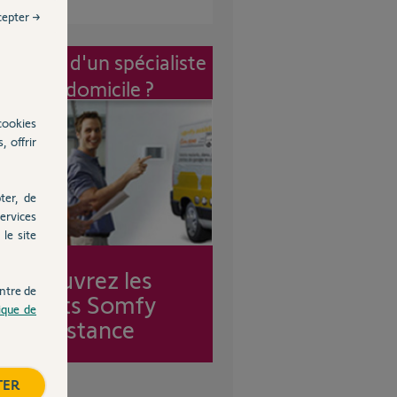
cepter →
vention d'un spécialiste
à mon domicile ?
cookies
, offrir
ter, de
ervices
le site
Découvrez les
ntre de
forfaits Somfy
tique de
Assistance
TER