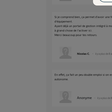
Si je comprend bien, ça permet d'avoir une 
d'équipement.
Ayant déjà un portail de gestion intégré à 
à grand chose de l'activer ici.
Merci beaucoup pour tes retours.
Nicolas C.
il y a plus de 8 
En effet, ça fait un peu double emploi si on 
autonome.
Anonyme
il y a plus de 