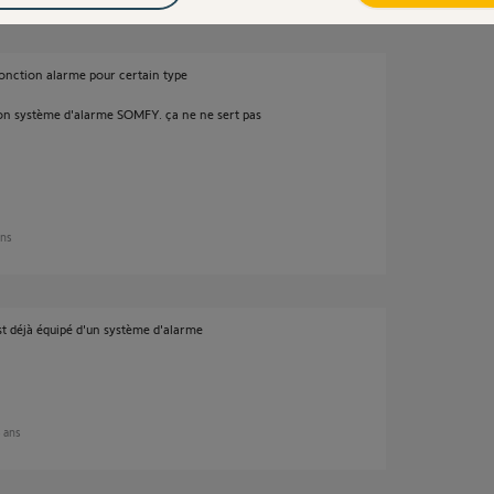
fonction alarme pour certain type
mon système d'alarme SOMFY. ça ne ne sert pas
ans
est déjà équipé d'un système d'alarme
8 ans