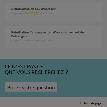
reinitialisation box d'occasion
5
réponses
DOMOTIQUE
il y a 6 mois
Réinitialiser Tahoma switch d'occasion venant de
l'etranger?
3
réponses
DOMOTIQUE
il y a 5 mois
CE N'EST PAS CE
QUE VOUS RECHERCHEZ
Posez votre question
Haut de page