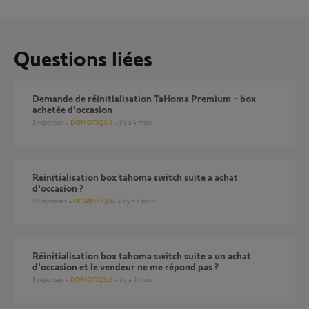
Questions liées
Demande de réinitialisation TaHoma Premium - box
achetée d'occasion
3
réponses
DOMOTIQUE
il y a 4 mois
Reinitialisation box tahoma switch suite a achat
d'occasion ?
28
réponses
DOMOTIQUE
il y a 6 mois
Réinitialisation box tahoma switch suite a un achat
d'occasion et le vendeur ne me répond pas ?
3
réponses
DOMOTIQUE
il y a 5 mois