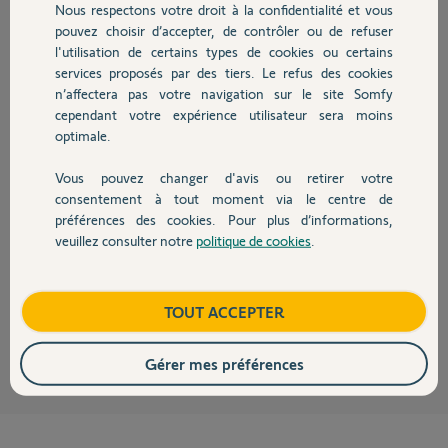
Nous respectons votre droit à la confidentialité et vous
Bonjour,
Chauffage
Il faudra attendre le contact d'un Yellow's.
pouvez choisir d’accepter, de contrôler ou de refuser
Bonne soirée.
l'utilisation de certains types de cookies ou certains
services proposés par des tiers. Le refus des cookies
Autres produits
Anonyme
n’affectera pas votre navigation sur le site Somfy
il y a plus de 8 ans
cependant votre expérience utilisateur sera moins
optimale.
Vous pouvez changer d'avis ou retirer votre
Bonjour Didier,
Devis avec un pro
consentement à tout moment via le centre de
Merci de remplir le formulaire au lien ci-dessous :
préférences des cookies. Pour plus d’informations,
http://forum.somfy.fr/questions/1486644-resiliation-desactivation-box-
veuillez consulter notre
politique de cookies
.
Contact
domotique
Bonne journée,
Boutique
TOUT ACCEPTER
Thomas M.
il y a plus de 8 ans
Gérer mes préférences