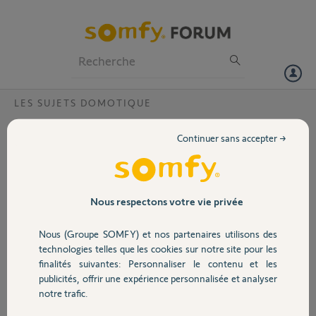
Particuliers
Professionnels
Forum
LES SUJETS DOMOTIQUE
Volet
Box d occasion comment la réinitialiser?
Continuer sans accepter →
Code pin 0220 2570 0911
Portail
Didier G.
Garage
Nous respectons votre vie privée
il y a plus de 8 ans
Participer au fil de discussion
Nous (Groupe SOMFY) et nos partenaires utilisons des
Sécurité
technologies telles que les cookies sur notre site pour les
finalités suivantes: Personnaliser le contenu et les
Réponses
publicités, offrir une expérience personnalisée et analyser
Domotique
notre trafic.