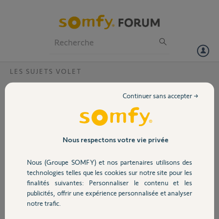
Particuliers
Professionnels
Forum
LES SUJETS VOLET
Volet
command programmer les volet roulant
Continuer sans accepter →
avec le chronis rts
Portail
Je viens d'installer 2 volet éclectique somfy en rdc et je voudrais qu'il
communique avec le chronis rts comment faire pour qu'avec ce
Garage
chronis il puisse piloter tous les volets de chez moi !. car actuellement
Nous respectons votre vie privée
il fonctionne que pour tous les volets a l’étage .
Cordialement
Nous (Groupe SOMFY) et nos partenaires utilisons des
Sécurité
technologies telles que les cookies sur notre site pour les
david
finalités suivantes: Personnaliser le contenu et les
il y a plus de 8 ans
publicités, offrir une expérience personnalisée et analyser
Domotique
Participer au fil de discussion
notre trafic.