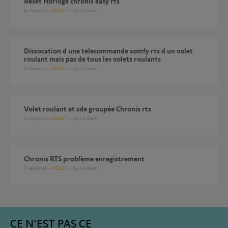
Reset Horloge chronis easy rts
4
réponses
VOLET
il y a 5 mois
dissocation d une telecommande somfy rts d un volet
roulant mais pas de tous les volets roulants
5
réponses
VOLET
il y a 2 mois
Volet roulant et cde groupée Chronis rts
3
réponses
VOLET
il y a 9 mois
Chronis RTS problème enregistrement
7
réponses
VOLET
il y a 3 mois
CE N'EST PAS CE