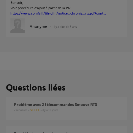
Bonsoir,
Voir procédure d'ajout à partir de la P6:
https://www.somfy.fr/file.cfm/notice_chronis_rts.pdf?cont...
Anonyme
il y a plus de 8 ans
Questions liées
Problème avec 2 télécommandes Smoove RTS
2
réponses
VOLET
il y a 10 jours