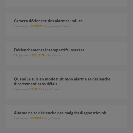
camera déclenche des alarmes indues
3
réponses
SÉCURITÉ
il y a environ 2 mois
Déclenchements intempestifs insectes
15
réponses
SÉCURITÉ
il y a 2 mois
Quand je suis en mode nuit mon alarme se déclenche
directement sans délais
1
réponse
SÉCURITÉ
il y a 4 mois
Alarme ne se déclenche pas malgrès diagnostics ok
2
réponses
SÉCURITÉ
il y a 5 mois