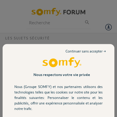
Particuliers
Professionnels
Forum
LES SUJETS SÉCURITÉ
Volet
mon alarme ne se déclenche pas?
Continuer sans accepter →
quand je teste mes éléments en appuyant dessus le voyant lumineux
Portail
s'allume et le bip retenti cependant quand j'active le système et que
j'attend 5 minute a l'extérieur et que je rentre rien ne sonne
Garage
Nous respectons votre vie privée
dimitri V.
il y a plus de 8 ans
Nous (Groupe SOMFY) et nos partenaires utilisons des
Sécurité
Participer au fil de discussion
technologies telles que les cookies sur notre site pour les
finalités suivantes: Personnaliser le contenu et les
publicités, offrir une expérience personnalisée et analyser
Domotique
notre trafic.
Réponses