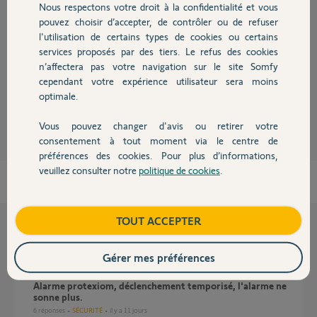
Nous respectons votre droit à la confidentialité et vous
Chauffage
pouvez choisir d’accepter, de contrôler ou de refuser
l'utilisation de certains types de cookies ou certains
Bonjour
services proposés par des tiers. Le refus des cookies
Autres produits
qui a t'il dans le journal des évènements. Pouvez-vous faire une copie
n’affectera pas votre navigation sur le site Somfy
d'écran à partir du mode web ?
cependant votre expérience utilisateur sera moins
optimale.
Anonyme
il y a plus de 8 ans
Vous pouvez changer d'avis ou retirer votre
Devis avec un pro
consentement à tout moment via le centre de
préférences des cookies. Pour plus d’informations,
veuillez consulter notre
politique de cookies
.
Contact
Boutique
TOUT ACCEPTER
Questions liées
Gérer mes préférences
alarme protexiom, déclenchement temporisé, l'alarme ne
sonne plus.
6
réponses
SÉCURITÉ
il y a 11 jours