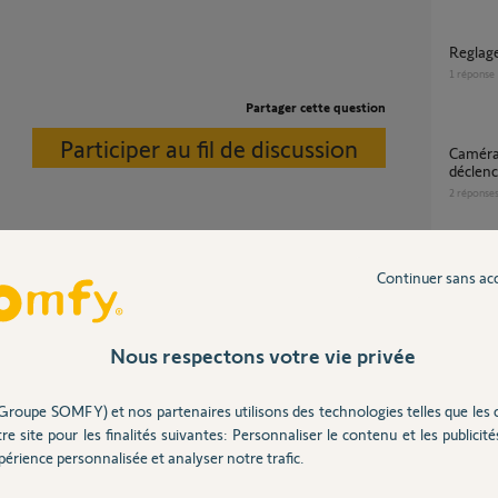
Regla
1
réponse
Partager cette question
Participer au fil de discussion
Caméra indoor détection sans
déclen
2
réponse
camera
Continuer sans ac
détecte les changements de luminosité.
1
réponse
Nous respectons votre vie privée
Déclenchement réccurent du système
2 mois
d'alar
Groupe SOMFY) et nos partenaires utilisons des technologies telles que les 
1
réponse
re site pour les finalités suivantes: Personnaliser le contenu et les publicités
érience personnalisée et analyser notre trafic.