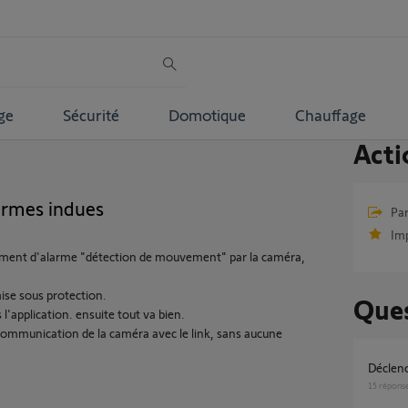
ge
Sécurité
Domotique
Chauffage
Acti
armes indues
Par
Im
ment d'alarme "détection de mouvement" par la caméra,
mise sous protection.
Ques
 l'application. ensuite tout va bien.
 communication de la caméra avec le link, sans aucune
Décle
15
répons