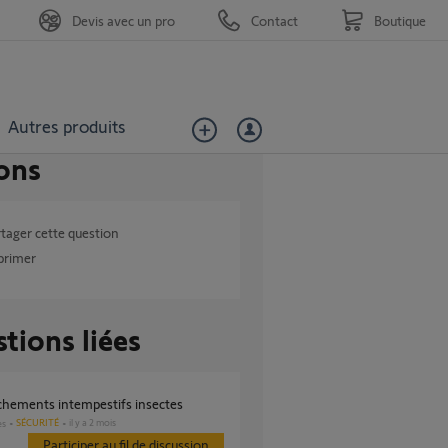
Devis avec un pro
Contact
Boutique
Autres produits
ons
tager cette question
primer
tions liées
nchements intempestifs insectes
SÉCURITÉ
il y a 2 mois
es
Participer au fil de discussion