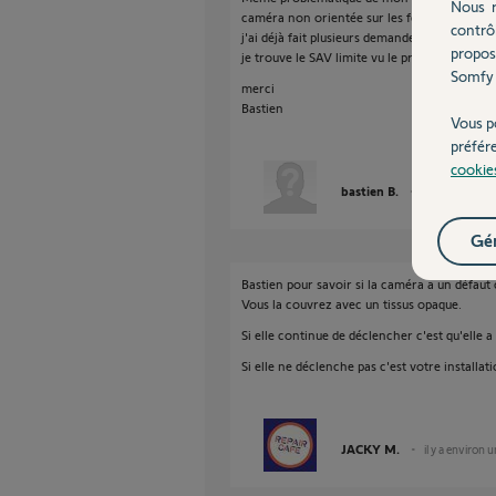
Nous r
caméra non orientée sur les fenêtres et dé
contrô
j'ai déjà fait plusieurs demandes à ce sujet 
propos
je trouve le SAV limite vu le prix du package.
Somfy 
merci
Bastien
Vous p
préfér
cookie
bastien B.
il y a environ 
Gér
Bastien pour savoir si la caméra a un défaut c
Vous la couvrez avec un tissus opaque.
Si elle continue de déclencher c'est qu'elle 
Si elle ne déclenche pas c'est votre installat
JACKY M.
il y a environ 