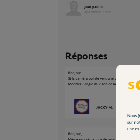
jean paul B.
il y a environ 2 mois
Réponses
Bonjour
Si la caméra pointe vers une ouverture elle 
Modifier l'angle de vison de la caméra.
JACKY M.
il y a environ 
Nous (
sur not
une exp
Bonjour,
Même problématique de mon coté.