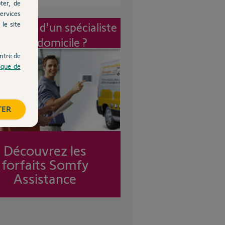
ter, de
ervices
le site
vention d'un spécialiste
à mon domicile ?
ntre de
tique de
TER
Découvrez les
forfaits Somfy
Assistance