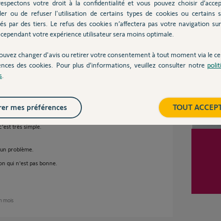
espectons votre droit à la confidentialité et vous pouvez choisir d’accep
clenchement 1 ou 2 mn après.
ler ou de refuser l'utilisation de certains types de cookies ou certains s
avec des réponses non concluantes.
és par des tiers. Le refus des cookies n’affectera pas votre navigation sur 
Inter
cependant votre expérience utilisateur sera moins optimale.
ouvez changer d'avis ou retirer votre consentement à tout moment via le ce
ences des cookies. Pour plus d’informations, veuillez consulter notre
poli
s
.
un mois
er mes préférences
TOUT ACCEP
'est très simple.
a un problème.
ion qui n'est pas bonne.
un mois