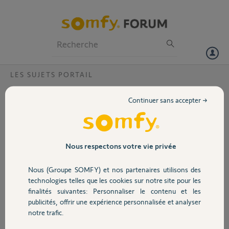
Particuliers
Professionnels
Forum
LES SUJETS PORTAIL
Volet
Bague Plastique Freevia 300
Continuer sans accepter →
Bonjour,
Portail
Une bague en plastique
est cassé dans le moteur
du portail coulissant
Garage
Nous respectons votre vie privée
Freevia 300
La Bague porte le
Nous (Groupe SOMFY) et nos partenaires utilisons des
numero 5054096
Sécurité
technologies telles que les cookies sur notre site pour les
Du coup mon portail ne
finalités suivantes: Personnaliser le contenu et les
fonctionne pas sans
publicités, offrir une expérience personnalisée et analyser
cette bague (verouillage
Domotique
notre trafic.
?)
Savez vous ou je pourrez trouver cette piece ?