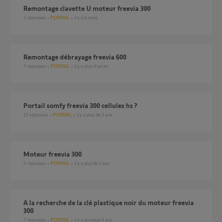
Remontage clavette U moteur freevia 300
2
réponses
PORTAIL
il y a 6 mois
Remontage débrayage freevia 600
7
réponses
PORTAIL
il y a plus d'un an
portail somfy freevia 300 cellules hs ?
15
réponses
PORTAIL
il y a plus de 2 ans
Moteur freevia 300
5
réponses
PORTAIL
il y a plus de 4 ans
A la recherche de la clé plastique noir du moteur freevia
300
7
réponses
PORTAIL
il y a presque 6 ans