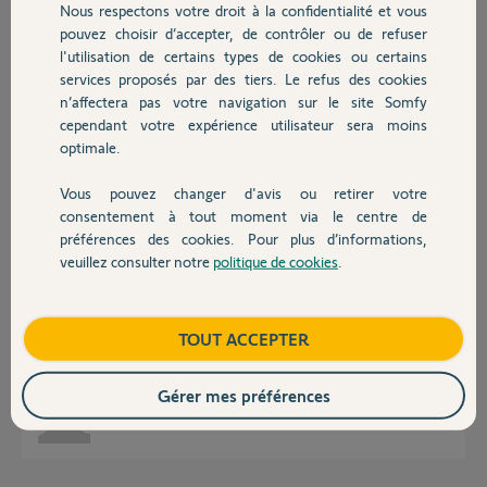
Nous respectons votre droit à la confidentialité et vous
Merci
Chauffage
pouvez choisir d’accepter, de contrôler ou de refuser
PJ photo
l'utilisation de certains types de cookies ou certains
services proposés par des tiers. Le refus des cookies
Autres produits
Jean
n’affectera pas votre navigation sur le site Somfy
il y a plus de 8 ans
cependant votre expérience utilisateur sera moins
Participer au fil de discussion
optimale.
Vous pouvez changer d'avis ou retirer votre
Devis avec un pro
consentement à tout moment via le centre de
Réponses
préférences des cookies. Pour plus d’informations,
veuillez consulter notre
politique de cookies
.
Contact
Bonjour,
Cette bague ne se fait pas en fourniture.
Attendez toutefois le contact d'un Yellow's, ils font tout ce qui est
Boutique
TOUT ACCEPTER
possible pour dépanner les utilisateurs dans l'embarras.
bonne journée.
Gérer mes préférences
Anonyme
il y a plus de 8 ans