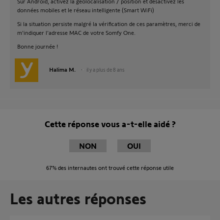
Sur Android, activez la géolocalisation / position et désactivez les
données mobiles et le réseau intelligente (Smart WiFi)
Si la situation persiste malgré la vérification de ces paramètres, merci de
m'indiquer l'adresse MAC de votre Somfy One.
Bonne journée !
Halima M.
il y a plus de 8 ans
Cette réponse vous a-t-elle aidé ?
NON
OUI
67%
des internautes ont trouvé cette réponse utile
Les autres réponses