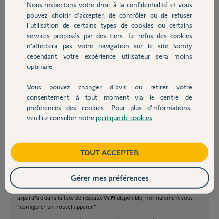
Nous respectons votre droit à la confidentialité et vous
Chauffage
il y a plus de 8 ans
pouvez choisir d’accepter, de contrôler ou de refuser
l'utilisation de certains types de cookies ou certains
services proposés par des tiers. Le refus des cookies
Autres produits
n’affectera pas votre navigation sur le site Somfy
cependant votre expérience utilisateur sera moins
optimale.
Bonjour Thomas,
Je vous invite à vérifier les informations suivantes :
Vous pouvez changer d'avis ou retirer votre
Devis avec un pro
Type de réseau WiFi 2.4GHz (5GHz désactivé)
consentement à tout moment via le centre de
préférences des cookies. Pour plus d’informations,
Mode de sécurité en WPA2 PSK/AES
veuillez consulter notre
politique de cookies
.
Pas de caractères spéciaux
Contact
Filtrage MAC désactivé
Canal automatique
Boutique
TOUT ACCEPTER
Sur Livebox, pare-feu en faible ou moyen
Sur Bbox, pare-feu désactivé.
Gérer mes préférences
Sur iOS, téléphone connecté sur le même réseau 2.4GHz, le produit doit
apparaître dans la liste de réseaux WiFi disponible, normalement sous
"configurer un nouvel appareil".