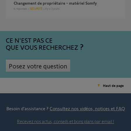
Changement de propriétaire - matériel Somfy
4
réponses
SÉCURITÉ
il y a 3 jours
CE N'EST PAS CE
QUE VOUS RECHERCHEZ
Posez votre question
Haut de page
Besoin d’assistance ?
Consultez nos vidéos, notices et FAQ
Recevez nos actus, conseils et bons plans par email !