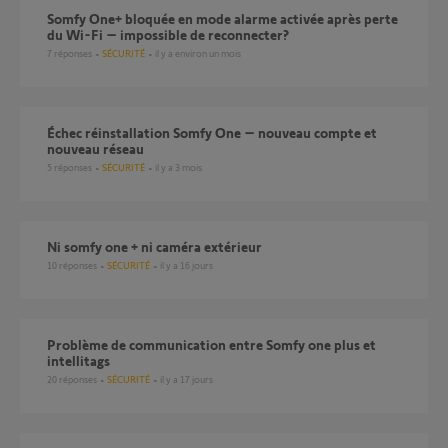
Somfy One+ bloquée en mode alarme activée après perte
du Wi-Fi – impossible de reconnecter?
7
réponses
SÉCURITÉ
il y a environ un mois
Échec réinstallation Somfy One – nouveau compte et
nouveau réseau
5
réponses
SÉCURITÉ
il y a 3 mois
Ni somfy one + ni caméra extérieur
10
réponses
SÉCURITÉ
il y a 16 jours
Problème de communication entre Somfy one plus et
intellitags
20
réponses
SÉCURITÉ
il y a 17 jours