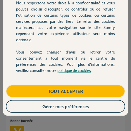
Nous respectons votre droit à la confidentialité et vous
Chauffage
Pouvez-vous réinitialiser l'état de mon Somfy One b0f1ec0cf2c8 afin
pouvez choisir d’accepter, de contrôler ou de refuser
que je puisse mener cette réinstallation ?
l'utilisation de certains types de cookies ou certains
services proposés par des tiers. Le refus des cookies
Autres produits
Merci,
n’affectera pas votre navigation sur le site Somfy
Cordialement
cependant votre expérience utilisateur sera moins
optimale.
Laurent B.
il y a 3 mois
Vous pouvez changer d'avis ou retirer votre
Devis avec un pro
Participer au fil de discussion
consentement à tout moment via le centre de
préférences des cookies. Pour plus d’informations,
veuillez consulter notre
politique de cookies
.
Contact
Réponses
Boutique
TOUT ACCEPTER
Bonjour Laurent,
Gérer mes préférences
Le nécessaire a été effectué. Vous devriez pouvoir reconnecter votre
somfy ONE.
Bonne journée.