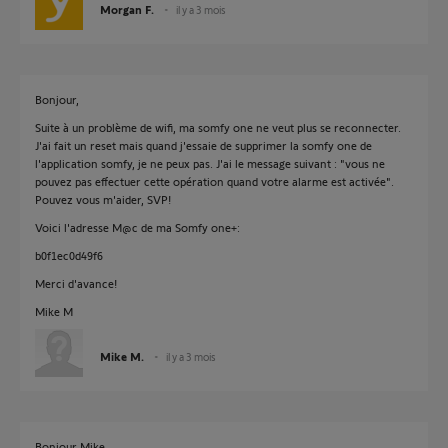
Morgan F.
il y a 3 mois
Bonjour,
Suite à un problème de wifi, ma somfy one ne veut plus se reconnecter.
J'ai fait un reset mais quand j'essaie de supprimer la somfy one de
l'application somfy, je ne peux pas. J'ai le message suivant : "vous ne
pouvez pas effectuer cette opération quand votre alarme est activée".
Pouvez vous m'aider, SVP!
Voici l'adresse M@c de ma Somfy one+:
b0f1ec0d49f6
Merci d'avance!
Mike M
Mike M.
il y a 3 mois
Bonjour Mike,