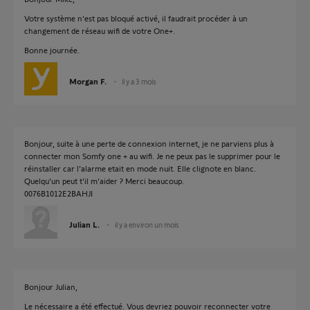
Votre système n'est pas bloqué activé, il faudrait procéder à un
changement de réseau wifi de votre One+.
Bonne journée.
Morgan F.
il y a 3 mois
Bonjour, suite à une perte de connexion internet, je ne parviens plus à
connecter mon Somfy one + au wifi. Je ne peux pas le supprimer pour le
réinstaller car l'alarme etait en mode nuit. Elle clignote en blanc.
Quelqu'un peut t'il m'aider ? Merci beaucoup.
0076B1012E2BAHJI
Julian L.
il y a environ un mois
Bonjour Julian,
Le nécessaire a été effectué. Vous devriez pouvoir reconnecter votre