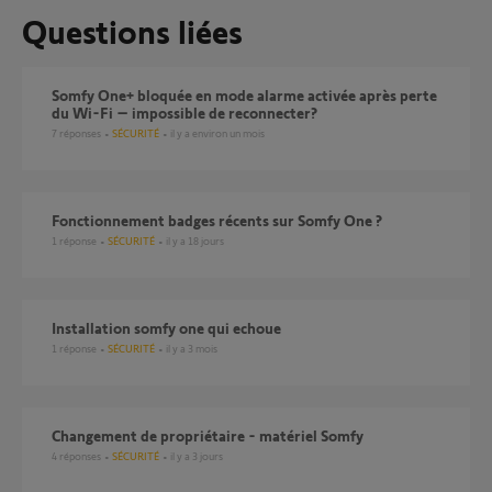
Questions liées
Somfy One+ bloquée en mode alarme activée après perte
du Wi-Fi – impossible de reconnecter?
7
réponses
SÉCURITÉ
il y a environ un mois
Fonctionnement badges récents sur Somfy One ?
1
réponse
SÉCURITÉ
il y a 18 jours
installation somfy one qui echoue
1
réponse
SÉCURITÉ
il y a 3 mois
Changement de propriétaire - matériel Somfy
4
réponses
SÉCURITÉ
il y a 3 jours