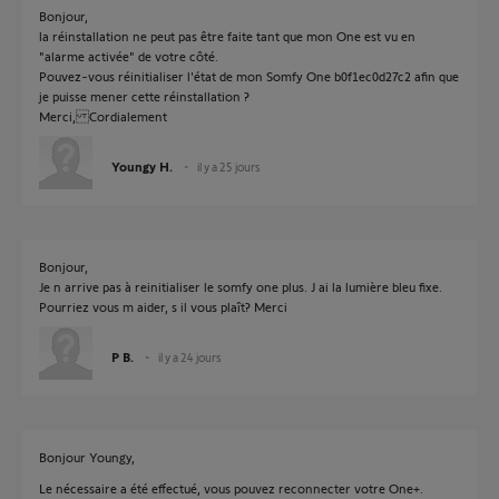
Bonjour,
la réinstallation ne peut pas être faite tant que mon One est vu en
"alarme activée" de votre côté.
Pouvez-vous réinitialiser l'état de mon Somfy One b0f1ec0d27c2 afin que
je puisse mener cette réinstallation ?
Merci, Cordialement
Youngy H.
il y a 25 jours
Bonjour,
Je n arrive pas à reinitialiser le somfy one plus. J ai la lumière bleu fixe.
Pourriez vous m aider, s il vous plaît? Merci
P B.
il y a 24 jours
Bonjour Youngy,
Le nécessaire a été effectué, vous pouvez reconnecter votre One+.