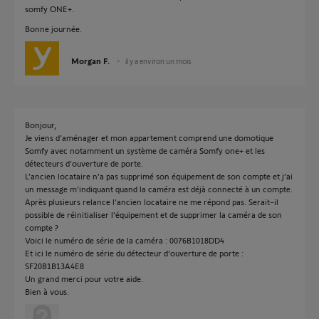
somfy ONE+.
Bonne journée.
Morgan F.
il y a environ un mois
Bonjour,
Je viens d’aménager et mon appartement comprend une domotique
Somfy avec notamment un système de caméra Somfy one+ et les
détecteurs d’ouverture de porte.
L’ancien locataire n’a pas supprimé son équipement de son compte et j’ai
un message m’indiquant quand la caméra est déjà connecté à un compte.
Après plusieurs relance l’ancien locataire ne me répond pas. Serait-il
possible de réinitialiser l’équipement et de supprimer la caméra de son
compte ?
Voici le numéro de série de la caméra : 0076B1018DD4
Et ici le numéro de série du détecteur d’ouverture de porte :
SF20B1B13A4E8
Un grand merci pour votre aide.
Bien à vous.