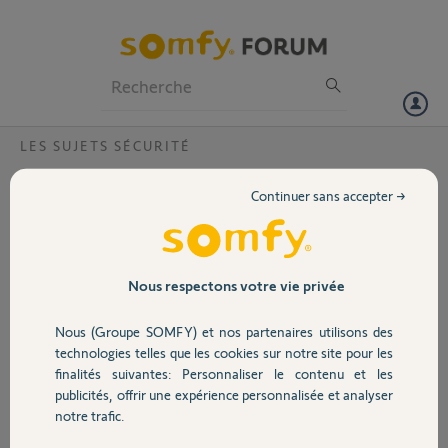
Particuliers
Professionnels
Forum
LES SUJETS SÉCURITÉ
Volet
Besoin réinitialisation Somfy One dans
Continuer sans accepter →
cloud Somfy
Portail
Bonjour,
Suite à une déconnexion prolongée, mon Somfy One est vu comme
Garage
Nous respectons votre vie privée
"en alarme activée" sur l'application (et donc sur le cloud Somfy)
malgré une perte de connectivité.
Nous (Groupe SOMFY) et nos partenaires utilisons des
En réalité il est en arrêt (désactivé par badge), et mes manips pour
Sécurité
technologies telles que les cookies sur notre site pour les
tenter de le resynchroniser avec le cloud Somfy m'ont conduit à faire
finalités suivantes: Personnaliser le contenu et les
un reset complet dessus.
publicités, offrir une expérience personnalisée et analyser
Domotique
notre trafic.
Cependant la réinstallation ne peut pas être faite tant que mon One
est vu en "alarme activée" de votre côté.