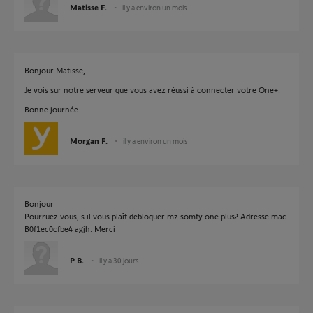
Matisse F.
il y a environ un mois
Bonjour Matisse,
Je vois sur notre serveur que vous avez réussi à connecter votre One+.
Bonne journée.
Morgan F.
il y a environ un mois
Bonjour
Pourruez vous, s il vous plaît debloquer mz somfy one plus? Adresse mac
B0f1ec0cfbe4 agjh. Merci
P B.
il y a 30 jours