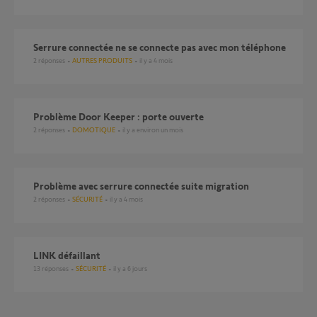
Serrure connectée ne se connecte pas avec mon téléphone
2
réponses
AUTRES PRODUITS
il y a 4 mois
Problème Door Keeper : porte ouverte
2
réponses
DOMOTIQUE
il y a environ un mois
Problème avec serrure connectée suite migration
2
réponses
SÉCURITÉ
il y a 4 mois
LINK défaillant
13
réponses
SÉCURITÉ
il y a 6 jours