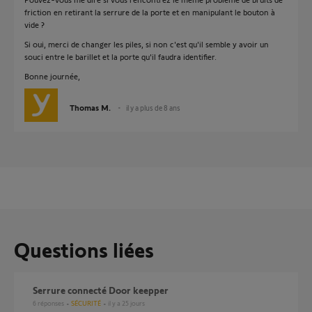
friction en retirant la serrure de la porte et en manipulant le bouton à
vide ?
Si oui, merci de changer les piles, si non c'est qu'il semble y avoir un
souci entre le barillet et la porte qu'il faudra identifier.
Bonne journée,
Thomas M.
il y a plus de 8 ans
Questions liées
Serrure connecté Door keepper
6
réponses
SÉCURITÉ
il y a 25 jours