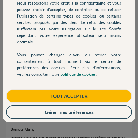
Nous respectons votre droit à la confidentialité et vous
Chauffage
pouvez choisir d’accepter, de contrôler ou de refuser
Alain S.
l'utilisation de certains types de cookies ou certains
il y a plus de 8 ans
services proposés par des tiers. Le refus des cookies
Autres produits
Participer au fil de discussion
n’affectera pas votre navigation sur le site Somfy
cependant votre expérience utilisateur sera moins
optimale.
Réponses
Vous pouvez changer d'avis ou retirer votre
Devis avec un pro
consentement à tout moment via le centre de
préférences des cookies. Pour plus d’informations,
bonjour,
veuillez consulter notre
politique de cookies
.
D'après vos explications il semblerait que cette serrure ait un souci.
Contact
Merci de patienter ici afin qu'un yellow's vous contacte.
Bonne journée.
Boutique
TOUT ACCEPTER
Anonyme
il y a plus de 8 ans
Gérer mes préférences
Bonjour Alain,
Pouvez-vous me dire si vous rencontrez le même problème de bruits de