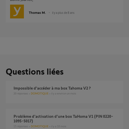
Thomas M.
il y a plus de 8 ans
Questions liées
Impossible d'accéder à ma box Tahoma V2 ?
20
réponses
DOMOTIQUE
il y a environ un mois
Problème d’activation d’une box TaHoma V1 (PIN 0220-
1095-5017)
15
réponses
DOMOTIQUE
il y a 10 mois