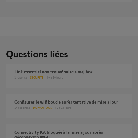
Questions liées
Link essentiel non trouvé suite a maj box
1
réponse
SÉCURITÉ
il y a 10 jours
Configurer le wifi boucle après tentative de mise à jour
14
réponses
DOMOTIQUE
il y a 16 jours
Connectivity Kit bloquée à la mise à jour après
déconnexion Wi‑Fi