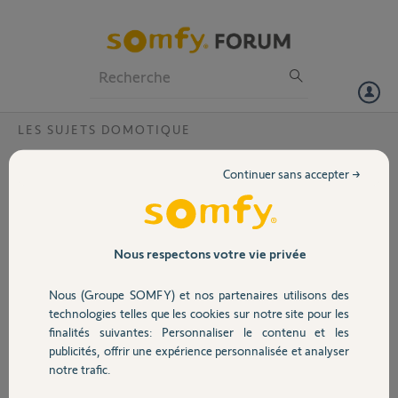
Particuliers
Professionnels
Forum
LES SUJETS DOMOTIQUE
Volet
box non mise a jour ?
Continuer sans accepter →
Bonjour,
Portail
Je constate un souci avec l'application Tahoma sur Android, tout
semble grisé et le @ n'est pas vert mais barré en rouge comme si la
connexion n'était pas correcte.
Garage
Nous respectons votre vie privée
En espérant qu'un Yellow puisse m'aider. Merci
Jean Marc
Nous (Groupe SOMFY) et nos partenaires utilisons des
Sécurité
technologies telles que les cookies sur notre site pour les
Jean Marc T.
finalités suivantes: Personnaliser le contenu et les
il y a environ 8 ans
publicités, offrir une expérience personnalisée et analyser
Domotique
Participer au fil de discussion
notre trafic.