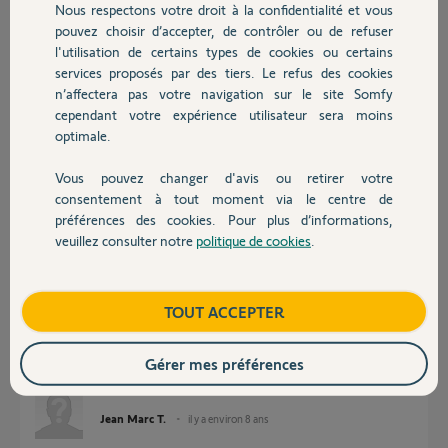
Nous respectons votre droit à la confidentialité et vous
Chauffage
pouvez choisir d’accepter, de contrôler ou de refuser
Réponses
l'utilisation de certains types de cookies ou certains
services proposés par des tiers. Le refus des cookies
Autres produits
n’affectera pas votre navigation sur le site Somfy
Bonjour Jean-Marc,
cependant votre expérience utilisateur sera moins
optimale.
Pouvez-vous me communiquer le PIN de votre Tahoma s'il vous plaît?
Bonne journée,
Vous pouvez changer d'avis ou retirer votre
Devis avec un pro
consentement à tout moment via le centre de
Stéphane L.
il y a environ 8 ans
préférences des cookies. Pour plus d’informations,
veuillez consulter notre
politique de cookies
.
Contact
Bonjour,
Boutique
TOUT ACCEPTER
C est bon j ai pu résoudre le problème.
La box était en défaut depuis la mise a jour.
Je l ai redémarrée et cela fonctionne.
Gérer mes préférences
Merci
Jean Marc T.
il y a environ 8 ans