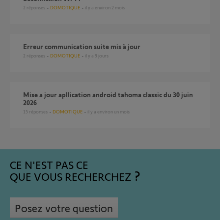
2
réponses
DOMOTIQUE
il y a environ 2 mois
Erreur communication suite mis à jour
2
réponses
DOMOTIQUE
il y a 9 jours
Mise a jour apllication android tahoma classic du 30 juin
2026
15
réponses
DOMOTIQUE
il y a environ un mois
CE N'EST PAS CE
QUE VOUS RECHERCHEZ
Posez votre question